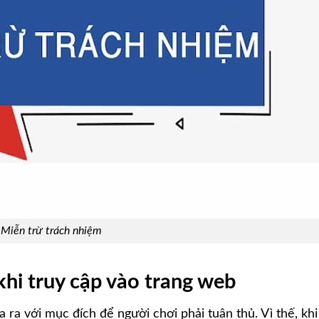
Miễn trừ trách nhiệm
khi truy cập vào trang web
a ra với mục đích để người chơi phải tuân thủ. Vì thế, kh