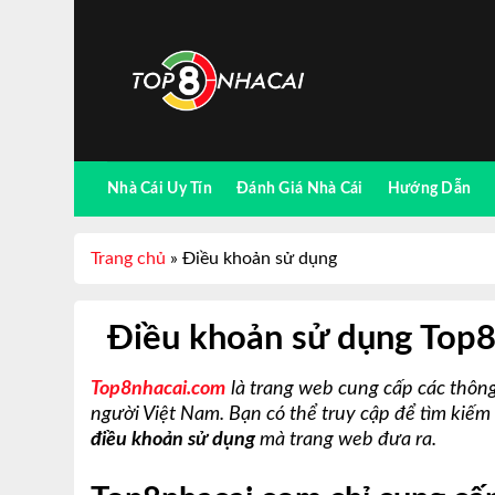
Skip
to
content
Nhà Cái Uy Tín
Đánh Giá Nhà Cái
Hướng Dẫn
Trang chủ
»
Điều khoản sử dụng
Điều khoản sử dụng Top8
Top8nhacai.com
là trang web cung cấp các thông
người Việt Nam. Bạn có thể truy cập để tìm kiếm
điều khoản sử dụng
mà trang web đưa ra.