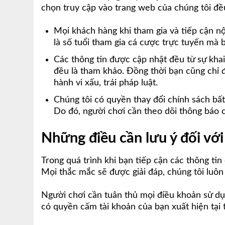
chọn truy cập vào trang web của chúng tôi đề
Mọi khách hàng khi tham gia và tiếp cận nộ
là số tuổi tham gia cá cược trực tuyến mà 
Các thông tin được cập nhật đều từ sự khai
đều là tham khảo. Đồng thời bạn cũng chỉ 
hành vi xấu, trái pháp luật.
Chúng tôi có quyền thay đổi chính sách bất
Do đó, người chơi cần theo dõi thông báo 
Những điều cần lưu ý đối vớ
Trong quá trình khi bạn tiếp cận các thông tin
Mọi thắc mắc sẽ được giải đáp, chúng tôi luôn
Người chơi cần tuân thủ mọi điều khoản sử dụ
có quyền cấm tài khoản của bạn xuất hiện tại