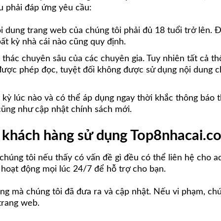
u phải đáp ứng yêu cầu:
i dung trang web của chúng tôi phải đủ 18 tuổi trở lên. 
bất kỳ nhà cái nào cũng quy định.
 thác chuyên sâu của các chuyên gia. Tuy nhiên tất cả th
được phép đọc, tuyệt đối không được sử dụng nội dung c
 kỳ lúc nào và có thể áp dụng ngay thời khắc thông báo t
cũng như cập nhật chính sách mới.
i khách hàng sử dụng Top8nhacai.c
 chúng tôi nếu thấy có vấn đề gì đều có thể liên hệ cho a
 hoạt động mọi lúc 24/7 để hỗ trợ cho bạn.
ng mà chúng tôi đã đưa ra và cập nhật. Nếu vi phạm, chú
 trang web.