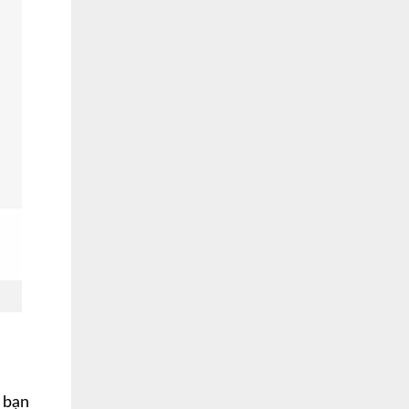
i bạn