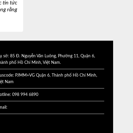
 tin tức
ong rằng
rụ sở: 85 Đ. Nguyễn Văn Luông, Phường 11, Quận 6,
hành phố Hồ Chí Minh, Việt Nam.
luscode: PJMM+VG Quận 6, Thành phố Hồ Chí Minh,
iệt Nam
otline: 098 994 6890
ail: