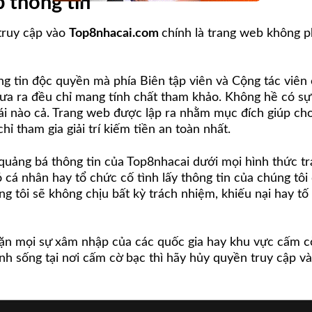
 thông tin
truy cập vào
Top8nhacai.com
chính là trang web không ph
ông tin độc quyền mà phía Biên tập viên và Cộng tác viên
 đưa ra đều chỉ mang tính chất tham khảo. Không hề có s
cái nào cả. Trang web được lập ra nhằm mục đích giúp ch
ỉ tham gia giải trí kiếm tiền an toàn nhất.
quảng bá thông tin của
Top8nhacai
dưới mọi hình thức tr
cá nhân hay tổ chức cố tình lấy thông tin của chúng tôi
g tôi sẽ không chịu bất kỳ trách nhiệm, khiếu nại hay tố
ặn mọi sự xâm nhập của các quốc gia hay khu vực cấm c
nh sống tại nơi cấm cờ bạc thì hãy hủy quyền truy cập và