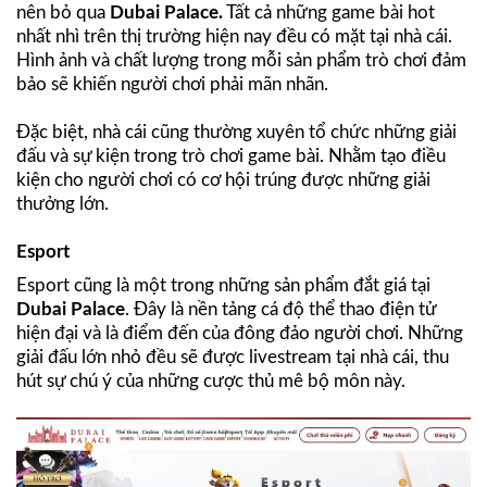
nên bỏ qua
Dubai Palace.
Tất cả những game bài hot
nhất nhì trên thị trường hiện nay đều có mặt tại nhà cái.
Hình ảnh và chất lượng trong mỗi sản phẩm trò chơi đảm
bảo sẽ khiến người chơi phải mãn nhãn.
Đặc biệt, nhà cái cũng thường xuyên tổ chức những giải
đấu và sự kiện trong trò chơi game bài. Nhằm tạo điều
kiện cho người chơi có cơ hội trúng được những giải
thưởng lớn.
Esport
Esport cũng là một trong những sản phẩm đắt giá tại
Dubai Palace
. Đây là nền tảng cá độ thể thao điện tử
hiện đại và là điểm đến của đông đảo người chơi. Những
giải đấu lớn nhỏ đều sẽ được livestream tại nhà cái, thu
hút sự chú ý của những cược thủ mê bộ môn này.