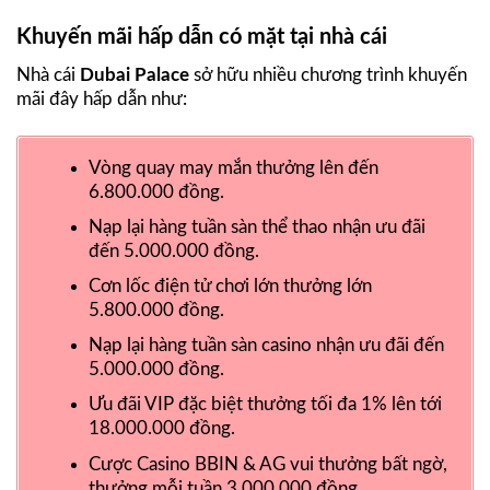
Khuyến mãi hấp dẫn có mặt tại nhà cái
Nhà cái
Dubai Palace
sở hữu nhiều chương trình khuyến
mãi đây hấp dẫn như:
Vòng quay may mắn thưởng lên đến
6.800.000 đồng.
Nạp lại hàng tuần sàn thể thao nhận ưu đãi
đến 5.000.000 đồng.
Cơn lốc điện tử chơi lớn thưởng lớn
5.800.000 đồng.
Nạp lại hàng tuần sàn casino nhận ưu đãi đến
5.000.000 đồng.
Ưu đãi VIP đặc biệt thưởng tối đa 1% lên tới
18.000.000 đồng.
Cược Casino BBIN & AG vui thưởng bất ngờ,
thưởng mỗi tuần 3.000.000 đồng