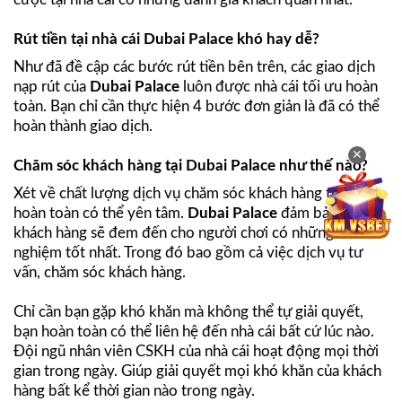
Rút tiền tại nhà cái Dubai Palace khó hay dễ?
Như đã đề cập các bước rút tiền bên trên, các giao dịch
nạp rút của
Dubai Palace
luôn được nhà cái tối ưu hoàn
toàn. Bạn chỉ cần thực hiện 4 bước đơn giản là đã có thể
hoàn thành giao dịch.
✕
Chăm sóc khách hàng tại Dubai Palace như thế nào?
Xét về chất lượng dịch vụ chăm sóc khách hàng thì bạn
hoàn toàn có thể yên tâm.
Dubai Palace
đảm bảo với
khách hàng sẽ đem đến cho người chơi có những trải
nghiệm tốt nhất. Trong đó bao gồm cả việc dịch vụ tư
vấn, chăm sóc khách hàng.
Chỉ cần bạn gặp khó khăn mà không thể tự giải quyết,
bạn hoàn toàn có thể liên hệ đến nhà cái bất cứ lúc nào.
Đội ngũ nhân viên CSKH của nhà cái hoạt động mọi thời
gian trong ngày. Giúp giải quyết mọi khó khăn của khách
hàng bất kể thời gian nào trong ngày.