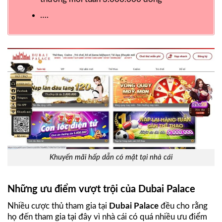
….
Khuyến mãi hấp dẫn có mặt tại nhà cái
Những ưu điểm vượt trội của Dubai Palace
Nhiều cược thủ tham gia tại
Dubai Palace
đều cho rằng
họ đến tham gia tại đây vì nhà cái có quá nhiều ưu điểm