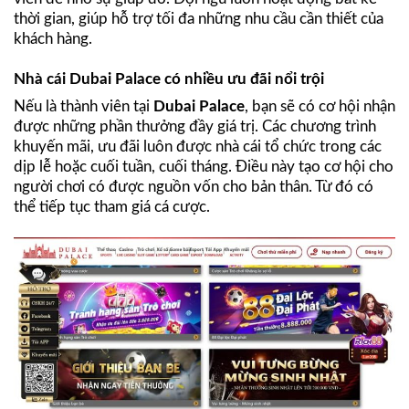
thời gian, giúp hỗ trợ tối đa những nhu cầu cần thiết của
khách hàng.
Nhà cái Dubai Palace có nhiều ưu đãi nổi trội
Nếu là thành viên tại
Dubai Palace
, bạn sẽ có cơ hội nhận
được những phần thưởng đầy giá trị. Các chương trình
khuyến mãi, ưu đãi luôn được nhà cái tổ chức trong các
dịp lễ hoặc cuối tuần, cuối tháng. Điều này tạo cơ hội cho
người chơi có được nguồn vốn cho bản thân. Từ đó có
thể tiếp tục tham giá cá cược.