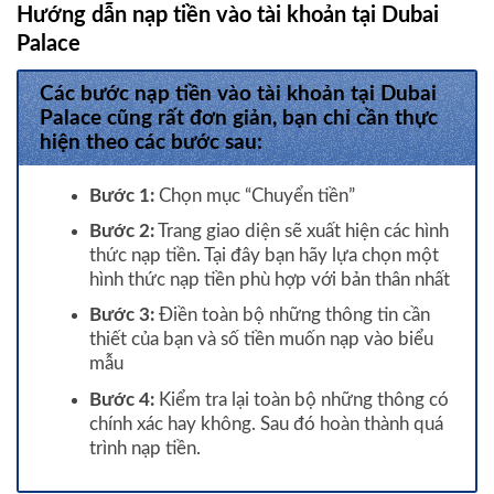
Hướng dẫn nạp tiền vào tài khoản tại Dubai
Palace
Các bước nạp tiền vào tài khoản tại Dubai
Palace cũng rất đơn giản, bạn chỉ cần thực
hiện theo các bước sau:
Bước 1:
Chọn mục “Chuyển tiền”
Bước 2:
Trang giao diện sẽ xuất hiện các hình
thức nạp tiền. Tại đây bạn hãy lựa chọn một
hình thức nạp tiền phù hợp với bản thân nhất
Bước 3:
Điền toàn bộ những thông tin cần
thiết của bạn và số tiền muốn nạp vào biểu
mẫu
Bước 4:
Kiểm tra lại toàn bộ những thông có
chính xác hay không. Sau đó hoàn thành quá
trình nạp tiền.