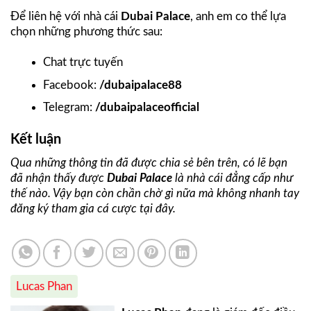
Để liên hệ với nhà cái
Dubai Palace
, anh em co thể lựa
chọn những phương thức sau:
Chat trực tuyến
Facebook:
/dubaipalace88
Telegram:
/dubaipalaceofficial
Kết luận
Qua những thông tin đã được chia sẻ bên trên, có lẽ bạn
đã nhận thấy được
Dubai Palace
là nhà cái đẳng cấp như
thế nào. Vậy bạn còn chần chờ gì nữa mà không nhanh tay
đăng ký tham gia cá cược tại đây.
Lucas Phan