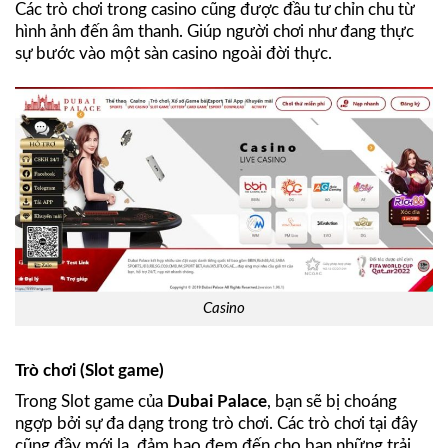
Các trò chơi trong casino cũng được đầu tư chỉn chu từ
hình ảnh đến âm thanh. Giúp người chơi như đang thực
sự bước vào một sàn casino ngoài đời thực.
Casino
Trò chơi (Slot game)
Trong Slot game của
Dubai Palace
, bạn sẽ bị choáng
ngợp bởi sự đa dạng trong trò chơi. Các trò chơi tại đây
cũng đầy mới lạ, đảm bao đem đến cho bạn những trải