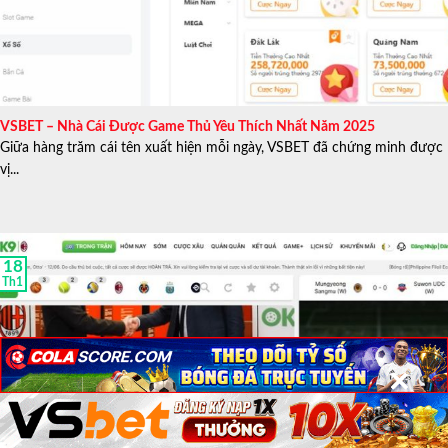
đội.
Hãy cùng điểm qua một vài thông tin cụ thể dưới đây để
hiểu rõ hơn về
Lucas Phan
:
VSBET – Nhà Cái Được Game Thủ Yêu Thích Nhất Năm 2025
Lucas Phan
là ai?
Giữa hàng trăm cái tên xuất hiện mỗi ngày, VSBET đã chứng minh được
Họ và tên:
Lucas Phan
– Phan Anh Huy
vị...
Ngày sinh: 7/8/1988
Giới tính: Nam
Quê quán: TP. Hồ Chí Minh
18
Th1
Địa chỉ hiện tại: 98/5C Phan Văn Hân, Phường 17,
Bình Thạnh, Thành phố Hồ Chí Minh, Việt Nam.
Trình độ học vấn: Đại học
×
×
×
Số điện thoại liên hệ: 0911 733 756
Lucas Phan
từng học và tốt nghiệp loại giỏi tại trường
Đại học Hoa Sen chuyên ngành ngôn ngữ Anh.