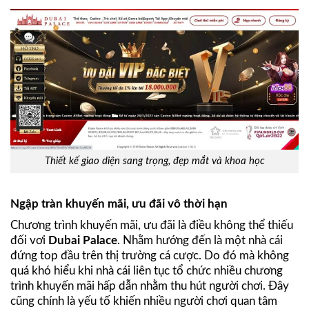
Thiết kế giao diện sang trọng, đẹp mắt và khoa học
Ngập tràn khuyến mãi, ưu đãi vô thời hạn
Chương trình khuyến mãi, ưu đãi là điều không thể thiếu
đối vơi
Dubai Palace
. Nhằm hướng đến là một nhà cái
đứng top đầu trên thị trường cá cược. Do đó mà không
quá khó hiểu khi nhà cái liên tục tổ chức nhiều chương
trình khuyến mãi hấp dẫn nhằm thu hút người chơi. Đây
cũng chính là yếu tố khiến nhiều người chơi quan tâm