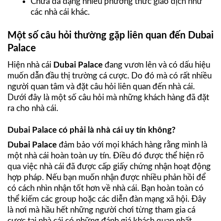
Chưa đa dạng nhiều phương thức giao dịch như
các nhà cái khác.
Một số câu hỏi thường gặp liên quan đến Dubai
Palace
Hiện nhà cái
Dubai Palace
đang vươn lên và có dấu hiệu
muốn dẫn đầu thị trường cá cược. Do đó mà có rất nhiều
người quan tâm và đặt câu hỏi liên quan đến nhà cái.
Dưới đây là một số câu hỏi mà những khách hàng đã đặt
ra cho nhà cái.
Dubai Palace có phải là nhà cái uy tín không?
Dubai Palace
đảm bảo với mọi khách hàng rằng mình là
một nhà cái hoàn toàn uy tín. Điều đó được thể hiện rõ
qua việc nhà cái đã được cấp giấy chứng nhận hoạt động
hợp pháp. Nếu bạn muốn nhận được nhiều phản hồi để
có cách nhìn nhận tốt hơn về nhà cái. Bạn hoàn toàn có
thể kiếm các group hoặc các diễn đàn mạng xã hội. Đây
là nơi mà hầu hết những người chơi từng tham gia cá
cược tại nhà cái có những đánh giá khách quan nhất.