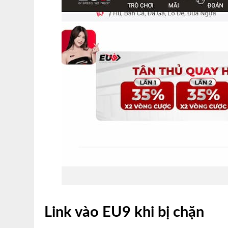
Link vào EU9 khi bị chặn