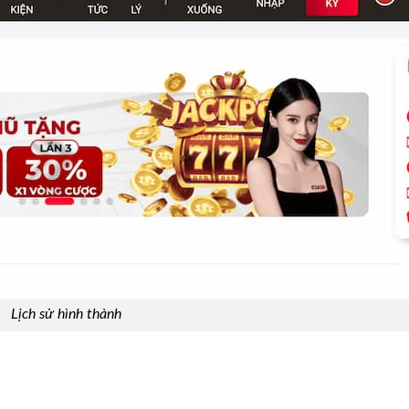
Lịch sử hình thành