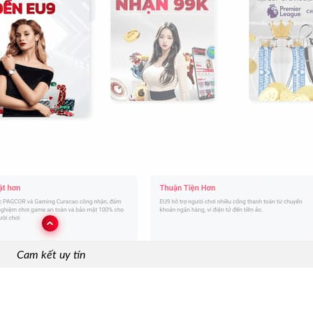
Cam kết uy tín