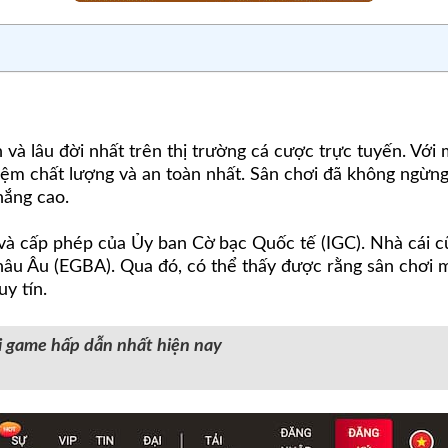
n và lâu đời nhất trên thị trường cá cược trực tuyến. Với
iệm chất lượng và an toàn nhất. Sân chơi đã không ngừn
hắng cao.
và cấp phép của Ủy ban Cờ bạc Quốc tế (IGC). Nhà cái c
hâu Âu (EGBA). Qua đó, có thể thấy được rằng sân chơi 
uy tín.
i game hấp dẫn nhất hiện nay