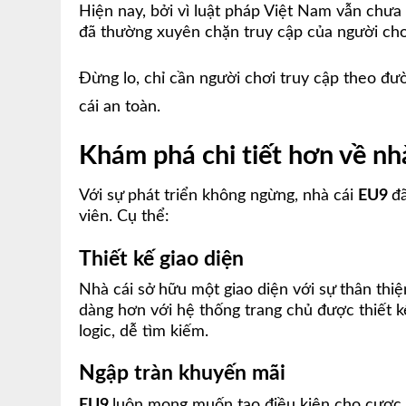
Hiện nay, bởi vì luật pháp Việt Nam vẫn chưa
đã thường xuyên chặn truy cập của người chơ
Đừng lo, chỉ cần người chơi truy cập theo đư
cái an toàn.
Khám phá chi tiết hơn về nh
Với sự phát triển không ngừng, nhà cái
EU9
đ
viên. Cụ thể:
Thiết kế giao diện
Nhà cái sở hữu một giao diện với sự thân thi
dàng hơn với hệ thống trang chủ được thiết 
logic, dễ tìm kiếm.
Ngập tràn khuyến mãi
EU9
luôn mong muốn tạo điều kiện cho cược 