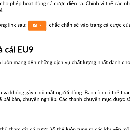
 cho phép hoạt động cá cược diễn ra. Chính vì thế các n
i.
ờng link sau:
, chắc chắn sẽ vào trang cá cược củ
/
à cái EU9
ã luôn mang đến những dịch vụ chất lượng nhất dành ch
ện và không gây chói mắt người dùng. Bạn còn có thể tha
kế bài bản, chuyên nghiệp. Các thanh chuyên mục được s
thủ tham gia cá cược. Vì thế luôn tung ra các khuyến m