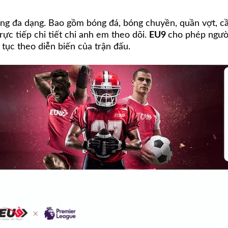
ng đa dạng. Bao gồm bóng đá, bóng chuyền, quần vợt, cầ
rực tiếp chi tiết chi anh em theo dõi.
EU9
cho phép ngườ
n tục theo diễn biến của trận đấu.