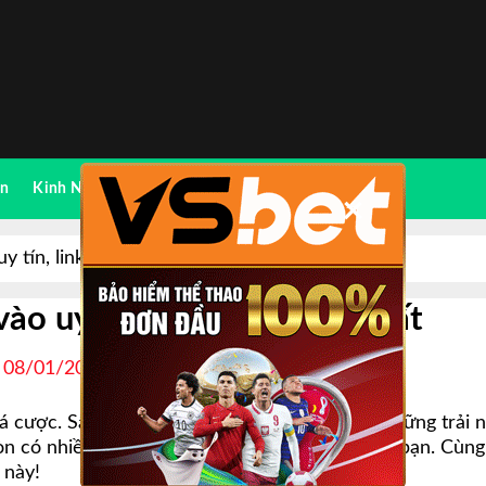
n
Kinh Nghiệm
Khuyến Mãi
×
y tín, link vào uy tín 2024 an toàn nhất
 vào uy tín 2024 an toàn nhất
t
08/01/2024
bởi
Lucas Phan
 cá cược. Sân chơi đã mang đến cho cược thủ những trải 
còn có nhiều khuyến mãi hấp dẫn đang chờ đón bạn. Cùng
 này!