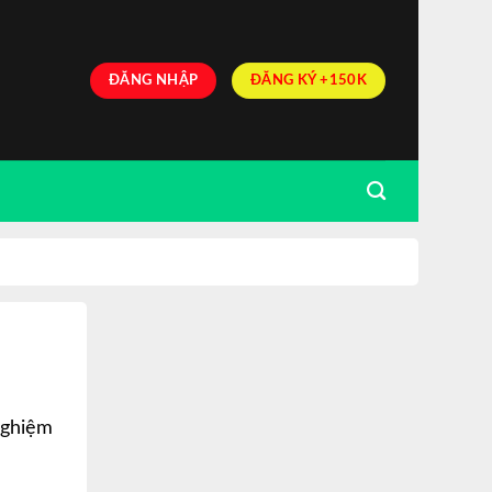
ĐĂNG NHẬP
ĐĂNG KÝ +150K
nghiệm