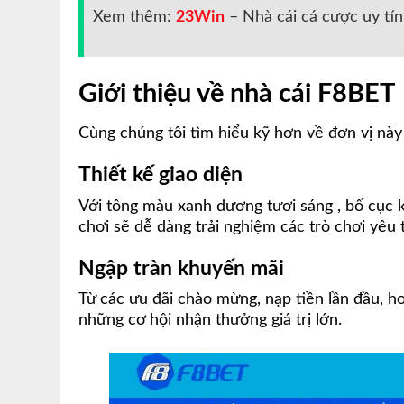
Xem thêm:
23Win
– Nhà cái cá cược uy tí
Giới thiệu về nhà cái F8BET
Cùng chúng tôi tìm hiểu kỹ hơn về đơn vị này
Thiết kế giao diện
Với tông màu xanh dương tươi sáng , bố cục 
chơi sẽ dễ dàng trải nghiệm các trò chơi yêu
Ngập tràn khuyến mãi
Từ các ưu đãi chào mừng, nạp tiền lần đầu, h
những cơ hội nhận thưởng giá trị lớn.