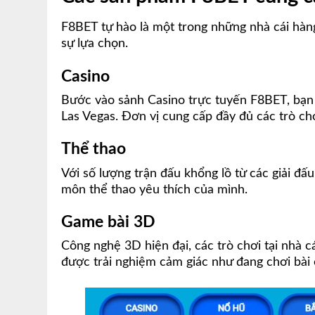
F8BET tự hào là một trong những nhà cái hàn
sự lựa chọn.
Casino
Bước vào sảnh Casino trực tuyến F8BET, bạn 
Las Vegas. Đơn vị cung cấp đầy đủ các trò chơ
Thể thao
Với số lượng trận đấu khổng lồ từ các giải đấ
môn thể thao yêu thích của mình.
Game bài 3D
Công nghệ 3D hiện đại, các trò chơi tại nhà c
được trải nghiệm cảm giác như đang chơi bài 