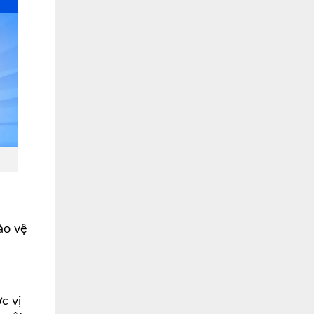
ảo vệ
c vị