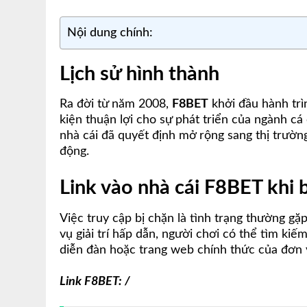
Nội dung chính:
Lịch sử hình thành
Ra đời từ năm 2008,
F8BET
khởi đầu hành trì
kiện thuận lợi cho sự phát triển của ngành c
nhà cái đã quyết định mở rộng sang thị trườn
động.
Link vào nhà cái F8BET khi 
Việc truy cập bị chặn là tình trạng thường gặ
vụ giải trí hấp dẫn, người chơi có thể tìm ki
diễn đàn hoặc trang web chính thức của đơn 
Link F8BET: /