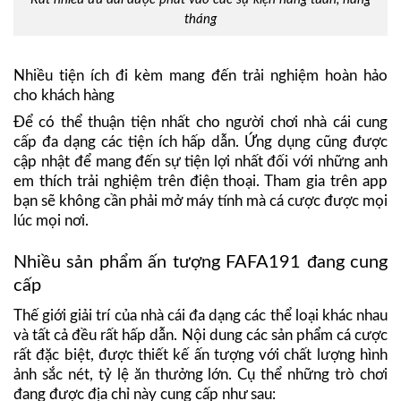
tháng
Nhiều tiện ích đi kèm mang đến trải nghiệm hoàn hảo
cho khách hàng
Để có thể thuận tiện nhất cho người chơi nhà cái cung
cấp đa dạng các tiện ích hấp dẫn. Ứng dụng cũng được
cập nhật để mang đến sự tiện lợi nhất đối với những anh
em thích trải nghiệm trên điện thoại. Tham gia trên app
bạn sẽ không cần phải mở máy tính mà cá cược được mọi
lúc mọi nơi.
Nhiều sản phẩm ấn tượng FAFA191 đang cung
cấp
Thế giới giải trí của nhà cái đa dạng các thể loại khác nhau
và tất cả đều rất hấp dẫn. Nội dung các sản phẩm cá cược
rất đặc biệt, được thiết kế ấn tượng với chất lượng hình
ảnh sắc nét, tỷ lệ ăn thưởng lớn. Cụ thể những trò chơi
đang được địa chỉ này cung cấp như sau: