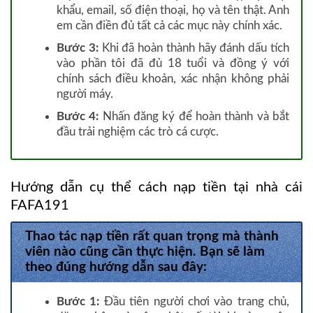
khẩu, email, số điện thoại, họ và tên thật. Anh
em cần điền đủ tất cả các mục này chính xác.
Bước 3:
Khi đã hoàn thành hãy đánh dấu tích
vào phần tôi đã đủ 18 tuổi và đồng ý với
chính sách điều khoản, xác nhận không phải
người máy.
Bước 4:
Nhấn đăng ký để hoàn thành và bắt
đầu trải nghiệm các trò cá cược.
Hướng dẫn cụ thể cách nạp tiền tại nhà cái
FAFA191
Thao tác nạp tiền rất quan trọng mà thành
viên nào cũng cần thực hiện. Bạn sẽ làm
theo đúng hướng dẫn sau đây:
Bước 1:
Đầu tiên người chơi vào trang chủ,