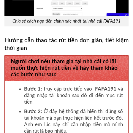
Chia sẻ cách nạp tiền chính xác nhất tại nhà cái FAFA191
Hướng dẫn thao tác rút tiền đơn giản, tiết kiệm
thời gian
Người chơi nếu tham gia tại nhà cái có lãi
muốn thực hiện rút tiền về hãy tham khảo
các bước như sau:
Bước 1:
Truy cập trực tiếp vào
FAFA191
và
đăng nhập tài khoản sau đó đi đến mục rút
tiền.
Bước 2:
Ở đây hệ thống đã hiển thị đúng số
tài khoản mà bạn thực hiện liên kết trước đó.
Anh em lúc này chỉ cần nhập tiền mà mình
cần rút là bao nhiêu.