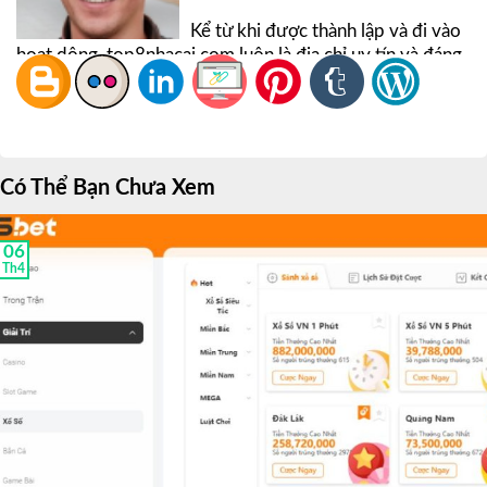
Kể từ khi được thành lập và đi vào
hoạt dộng, top8nhacai.com luôn là địa chỉ uy tín và đáng
tin cậy nên được nhiều cược thủ tin tưởng và ủng hộ.
Ngoài việc cung cấp và cập nhật những thông tin hữu ích
liên quan đến các nhà cái, trang web còn thường xuyên
thực hiện nhiều bài review, đánh giá các nhà cái uy tín
giúp chơi có thêm nhiều thông tin hữu ích trước khi tham
Có Thể Bạn Chưa Xem
gia trải nghiệm các sản phẩm giải trí tại nhà cái.
Lucas Phan
hiện đang là nhân vật giữ vai trò sáng tạo nội
06
dung chính tại top8nhacai.com. Anh có hơn 10 năm kinh
Th4
nghiệm trong việc nghiên cứu và viết bài đánh giá nhà
cái. Hiện tại, team content tại top8nhacai.com đã có hơn
10 người và chính anh là người đứng đầu giữ vai trò
trưởng nhóm, dẫn dắt và khơi nguồn cảm hứng cho cả
đội.
Hãy cùng điểm qua một vài thông tin cụ thể dưới đây để
hiểu rõ hơn về
Lucas Phan
: