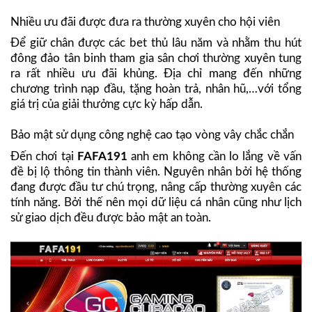
Nhiều ưu đãi được đưa ra thường xuyên cho hội viên
Để giữ chân được các bet thủ lâu năm và nhằm thu hút
đông đảo tân binh tham gia sân chơi thường xuyên tung
ra rất nhiều ưu đãi khủng. Địa chỉ mang đến những
chương trình nạp đầu, tặng hoàn trả, nhân hũ,…với tổng
giá trị của giải thưởng cực kỳ hấp dẫn.
Bảo mật sử dụng công nghệ cao tạo vòng vây chắc chắn
Đến chơi tại
FAFA191
anh em không cần lo lắng về vấn
đề bị lộ thông tin thành viên. Nguyên nhân bởi hệ thống
đang được đầu tư chú trọng, nâng cấp thường xuyên các
tính năng. Bởi thế nên mọi dữ liệu cá nhân cũng như lịch
sử giao dịch đều được bảo mật an toàn.