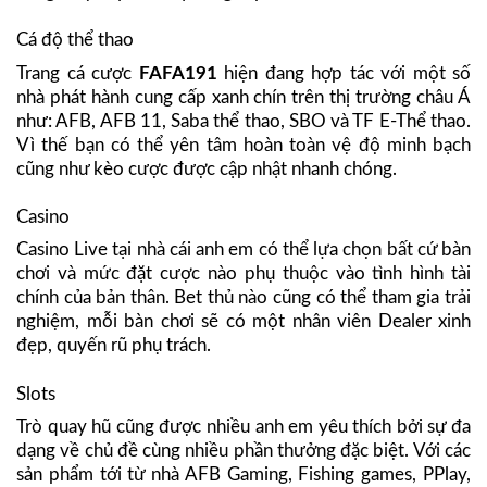
Cá độ thể thao
Trang cá cược
FAFA191
hiện đang hợp tác với một số
nhà phát hành cung cấp xanh chín trên thị trường châu Á
như: AFB, AFB 11, Saba thể thao, SBO và TF E-Thể thao.
Vì thế bạn có thể yên tâm hoàn toàn vệ độ minh bạch
cũng như kèo cược được cập nhật nhanh chóng.
Casino
Casino Live tại nhà cái anh em có thể lựa chọn bất cứ bàn
chơi và mức đặt cược nào phụ thuộc vào tình hình tài
chính của bản thân. Bet thủ nào cũng có thể tham gia trải
nghiệm, mỗi bàn chơi sẽ có một nhân viên Dealer xinh
đẹp, quyến rũ phụ trách.
Slots
Trò quay hũ cũng được nhiều anh em yêu thích bởi sự đa
dạng về chủ đề cùng nhiều phần thưởng đặc biệt. Với các
sản phẩm tới từ nhà AFB Gaming, Fishing games, PPlay,