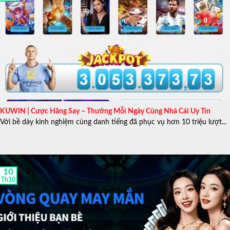
KUWIN | Cược Hăng Say – Thưởng Mỗi Ngày Cùng Nhà Cái Uy Tín
Với bề dày kinh nghiệm cùng danh tiếng đã phục vụ hơn 10 triệu lượt...
10
Th10