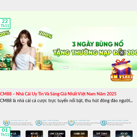
chơi và các nhà cái uy tín.
Sau 1 thời gian tìm hiểu thì anh nhận thấy rằng không
phải nhà cái nào cũng uy tín như những gì mà họ quảng
22
Th11
cáo và không muốn những người chơi khác bị lừa nên
anh cùng các bạn của mình đã lập thành một team chuyên
nghiên cứu và viết bài đánh giá các nhà cái để giúp người
chơi có cái nhìn tổng quát nhất trước khi quyết định trải
✕
nghiệm và tham gia các sản phẩm cá cược tại nhà cái.
CM88 – Nhà Cái Uy Tín Và Sáng Giá Nhất Việt Nam Năm 2025
CM88 là nhà cái cá cược trực tuyến nổi bật, thu hút đông đảo người...
01
Th11