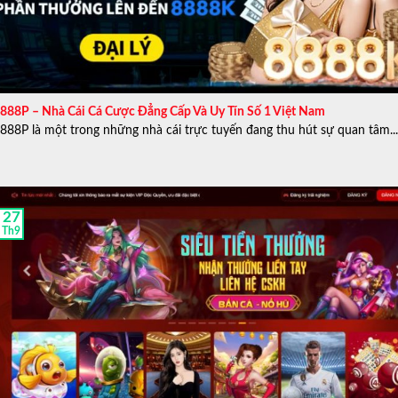
888P – Nhà Cái Cá Cược Đẳng Cấp Và Uy Tín Số 1 Việt Nam
888P là một trong những nhà cái trực tuyến đang thu hút sự quan tâm...
27
Th9