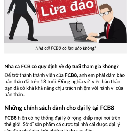
Nhà cái FCB8 có lừa đảo không?
Nhà cá FCB có quy định về độ tuổi tham gia không?
Để trở thành thành viên của
FCB8,
anh em phải đảm bảo
bản thân đã trên 18 tuổi. Đồng nghĩa với việc bản thân
bạn đã có khả khả năng chịu trách nhiệm với hành vi của
bản thân..
Những chính sách dành cho đại lý tại FCB8
FCB8
hiện có hệ thống đại lý ở rộng khắp mọi nơi trên
thế giới. Sở dĩ sản phẩm cá cược tại nhà cái được đại lý
săn đón như vậy, bởi những lý do sau đây: