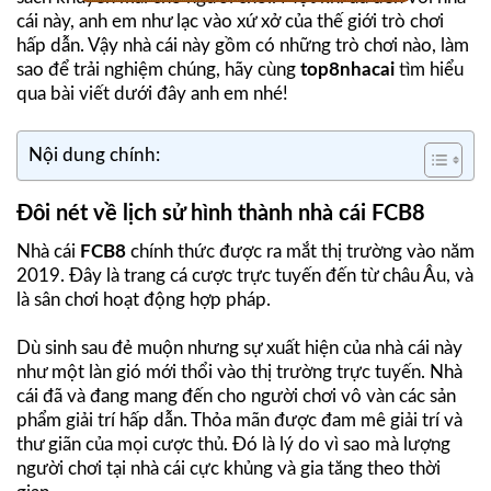
cái này, anh em như lạc vào xứ xở của thế giới trò chơi
hấp dẫn. Vậy nhà cái này
gồm có những trò chơi nào, làm
sao để trải nghiệm chúng, hãy cùng
top8nhacai
tìm hiểu
qua bài viết dưới đây anh em nhé!
Nội dung chính:
Đôi nét về lịch sử hình thành nhà cái FCB8
Nhà cái
FCB8
chính thức được ra mắt thị trường vào năm
2019. Đây là trang cá cược trực tuyến đến từ châu Âu, và
là sân chơi hoạt động hợp pháp.
Dù sinh sau đẻ muộn nhưng sự xuất hiện của nhà cái này
như một làn gió mới thổi vào thị trường trực tuyến. Nhà
cái đã và đang mang đến cho người chơi vô vàn các sản
phẩm giải trí hấp dẫn. Thỏa mãn được đam mê giải trí và
thư giãn của mọi cược thủ. Đó là lý do vì sao mà lượng
người chơi tại nhà cái
cực khủng và gia tăng theo thời