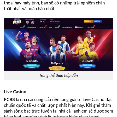
thoại hay máy tính, bạn sẽ có những trải nghiệm chân
thật nhất và hoàn hảo nhất.
Trang thể thao hấp dẫn
Live Casino
FCB8
là nhà cái cung cấp nền tảng giải trí Live Casino đạt
chuẩn quốc tế và chất lượng nhất hiện nay. Khi ghé thăm
sảnh sòng bạc trực tuyến tại nhà cái, anh em sẽ được xem
hàng loạt chương trình livestream khác nhau trong