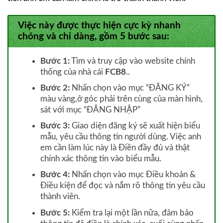
Việc này được thực hiện cực kỳ nhanh
chóng và chỉ dàng, gồm 5 bước sau:
Bước 1:
Tìm và truy cập vào website chính
thống của nhà cái
FCB8
..
Bước 2:
Nhấn chọn vào mục “ĐĂNG KÝ”
màu vàng,ở góc phải trên cùng của màn hình,
sát với mục “ĐĂNG NHẬP”
Bước 3:
Giao diện đăng ký sẽ xuất hiện biểu
mẫu, yêu cầu thông tin người dùng. Việc anh
em cần làm lúc này là Điền đầy đủ và thật
chính xác thông tin vào biểu mẫu.
Bước 4:
Nhấn chọn vào mục Điều khoản &
Điều kiện để đọc và nắm rõ thông tin yêu cầu
thành viên.
Bước 5:
Kiểm tra lại một lần nữa, đảm bảo