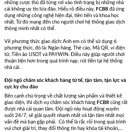
những cược thủ đã từng rơi vào tình trạng bị những nhà
cái không uy tín lừa đảo. Hiểu rõ điều này,
FCB8
đã ứng
dụng những công nghệ hiện đại, tiên tiến và khoa học
nhất. Từ đó mang đến cho người chơi hệ thống giao dịch
thông minh nhất có thể.
Về phương thức giao dịch: Anh em có thể sử dụng 6
phương thức, đó là: Ngân hàng, Thẻ cào, Mã QR, ví điện
tử, Tiền ảo USDT và PAYWIN. Điều này giúp người chơi
thuận tiện hơn trong quá trình nạp, rút tiền tại hệ thống
nhà cái.
Đội ngũ chăm sóc khách hàng tử tế, tận tâm, tận lực và
cực kỳ chu đáo
Bên cạnh chú trọng về chất lượng sản phẩm và thiết kế
giao diện, thì dịch vụ chăm sóc khách hàng
FCB8
cũng rất
được nhà cái quan tâm. Đội ngũ này hoạt động xuyên
suốt 24/7, sẽ giải quyết nhanh nhất và tận tâm nhất mọi
vấn đề mà bạn gặp phải. Có thể là rắc rối trong quá trình
vui chơi giải trí, thay đổi thông tin hay khóa tài khoản,…