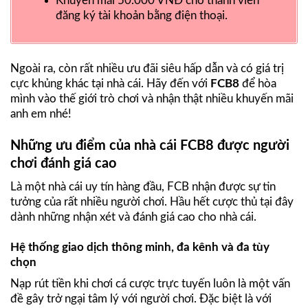
Khuyến mãi 50.000 VNĐ cho thành viên
đăng ký tài khoản bằng điện thoại.
Ngoài ra, còn rất nhiều ưu đãi siêu hấp dẫn và có giá trị
cực khủng khác tại nhà cái. Hãy đến với
FCB8
để hòa
mình vào thế giới trò chơi và nhận thật nhiều khuyến mãi
anh em nhé!
Những ưu điểm của nhà cái FCB8 được người
chơi đánh giá cao
Là một nhà cái uy tín hàng đầu, FCB nhận được sự tin
tưởng của rất nhiều người chơi. Hầu hết cược thủ tại đây
dành những nhận xét và đánh giá cao cho nhà cái.
Hệ thống giao dịch thông minh, đa kênh và đa tùy
chọn
Nạp rút tiền khi chơi cá cược trực tuyến luôn là một vấn
đề gây trở ngại tâm lý với người chơi. Đặc biệt là với