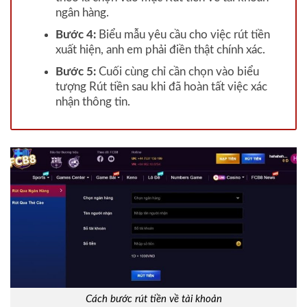
ngân hàng.
Bước 4:
Biểu mẫu yêu cầu cho việc rút tiền
xuất hiện, anh em phải điền thật chính xác.
Bước 5:
Cuối cùng chỉ cần chọn vào biểu
tượng Rút tiền sau khi đã hoàn tất việc xác
nhận thông tin.
Cách bước rút tiền về tài khoản