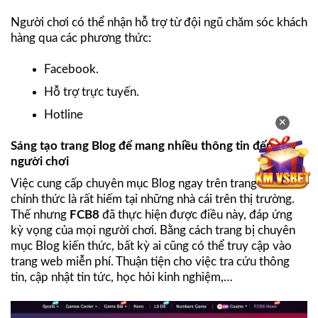
Người chơi có thể nhận hỗ trợ từ đội ngũ chăm sóc khách
hàng qua các phương thức:
Facebook.
Hỗ trợ trực tuyến.
Hotline
✕
Sáng tạo trang Blog để mang nhiều thông tin đến cho
người chơi
Việc cung cấp chuyên mục Blog ngay trên trang chủ
chính thức là rất hiếm tại những nhà cái trên thị trường.
Thế nhưng
FCB8
đã thực hiện được điều này, đáp ứng
kỳ vọng của mọi người chơi. Bằng cách trang bị chuyên
mục Blog kiến thức, bất kỳ ai cũng có thể truy cập vào
trang web miễn phí. Thuận tiện cho việc tra cứu thông
tin, cập nhật tin tức, học hỏi kinh nghiệm,…