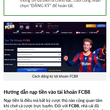
thông tin đã điền là chính xác, cuối cùng nhấn
chọn “ĐĂNG KÝ” để hoàn tất.
Cách đăng ký tài khoản FCB8
Hướng dẫn nạp tiền vào tài khoản FCB8
Nạp tiền là điều mà bất kỳ cược thủ nào cũng quan tâm
khi chơi cá cược trực tuyến. Đối với
FCB8
, nhà cái đã