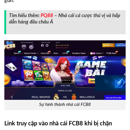
gian.
Tìm hiểu thêm:
PQ88
– Nhà cái cá cược thú vị và hấp
dẫn hàng đầu châu Á
Sự hình thành nhà cái FCB8
Link truy cập vào nhà cái FCB8 khi bị chặn