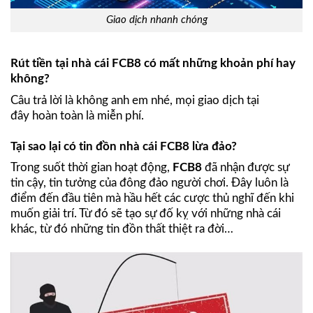
Giao dịch nhanh chóng
Rút tiền tại nhà cái FCB8 có mất những khoản phí hay
không?
Câu trả lời là không anh em nhé, mọi giao dịch tại
đây
hoàn toàn là miễn phí.
Tại sao lại có tin đồn nhà cái FCB8 lừa đảo?
Trong suốt thời gian hoạt động,
FCB8
đã nhận được sự
tin cậy, tin tưởng của đông đảo người chơi. Đây luôn là
điểm đến đầu tiên mà hầu hết các cược thủ nghĩ đến khi
muốn giải trí. Từ đó sẽ tạo sự đố kỵ với những nhà cái
khác, từ đó những tin đồn thất thiệt ra đời…