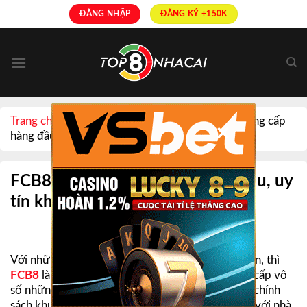
Skip
ĐĂNG NHẬP
ĐĂNG KÝ +150K
to
content
Trang chủ
»
Đánh giá nhà cái
»
FCB8 – Nhà cái đẳng cấp
×
hàng đầu, uy tín khắp 5 châu
FCB8 – Nhà cái đẳng cấp hàng đầu, uy
tín khắp 5 châu
Ngày viết
15/05/2023
bởi
Lucas Phan
Với những anh em đam mê các trò chơi trực tuyến, thì
FCB8
là một địa điểm quen thuộc. Nơi đây cung cấp vô
số những sản phẩm cá cược đỉnh cao cùng nhiều chính
sách khuyến mãi cho người chơi. Một khi đã đến với nhà