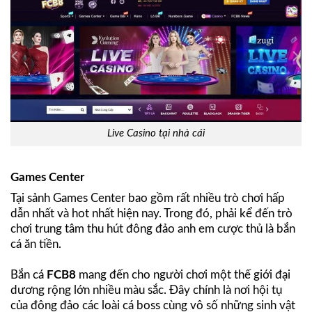
Live Casino tại nhà cái
Games Center
Tại sảnh Games Center bao gồm rất nhiều trò chơi hấp
dẫn nhất và hot nhất hiện nay. Trong đó, phải kể đến trò
chơi trung tâm thu hút đông đảo anh em cược thủ là bắn
cá ăn tiền.
Bắn cá
FCB8
mang đến cho người chơi một thế giới đại
dương rộng lớn nhiều màu sắc. Đây chính là nơi hội tụ
của đông đảo các loài cá boss cùng vô số những sinh vật