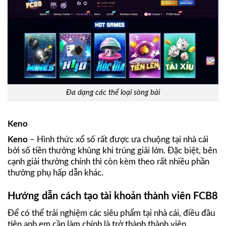
Đa dạng các thể loại sòng bài
Keno
Keno
– Hình thức xổ số rất được ưa chuộng tại nhà cái
bởi số tiền thưởng khủng khi trúng giải lớn. Đặc biệt, bên
cạnh giải thưởng chính thì còn kèm theo rất nhiều phần
thưởng phụ hấp dẫn khác.
Hướng dẫn cách tạo tài khoản thành viên FCB8
Để có thể trải nghiệm các siêu phẩm tại nhà cái, điều đầu
tiên anh em cần làm chính là trở thành thành viên.