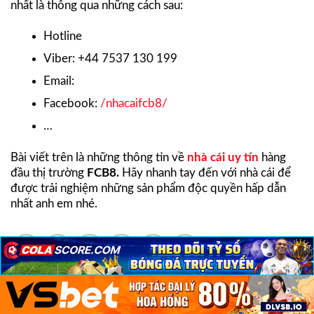
nhất là thông qua những cách sau:
Hotline
Viber: +44 7537 130 199
Email:
Facebook:
/nhacaifcb8/
…
Bài viết trên là những thông tin về
nhà cái uy tín
hàng
đầu thị trường
FCB8.
Hãy nhanh tay đến với nhà cái để
được trải nghiệm những sản phẩm độc quyền hấp dẫn
nhất anh em nhé.
×
×
×
Lucas Phan
Lucas Phan
đang là giám đốc điều