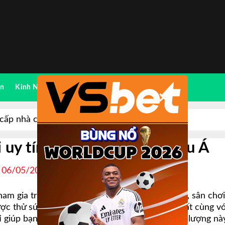
n
Kinh Nghiệm
Khuyến Mãi
×
ấp nhà cái uy tín số 1 tại khu vực châu Á
 uy tín số 1 tại khu vực châu Á
t
06/05/2023
bởi
Lucas Phan
am gia trải nghiệm. Với nhiều năm kinh nghiệm, sân chơi
được thử sức với nhiều sản phẩm cá cược hot nhất cùng vớ
i
giúp bạn đánh giá chi tiết nhất về nhà cái chất lượng nà