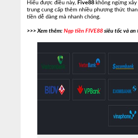
Hiểu được điều này,
Five88
không ngừng xây 
trung cung cấp thêm nhiều phương thức thanh 
tiền dễ dàng mà nhanh chóng.
>>> Xem thêm:
Nạp tiền FIVE88
siêu tốc và an