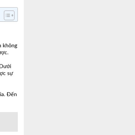
nh không
ược.
 Dưới
ợc sự
ia. Đến