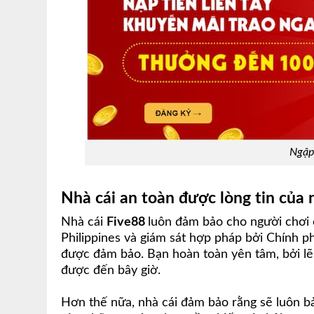
Ngập 
Nhà cái an toàn được lòng tin của
Nhà cái
Five88
luôn đảm bảo cho người chơi c
Philippines và giám sát hợp pháp bởi Chính ph
được đảm bảo. Bạn hoàn toàn yên tâm, bởi lẽ n
được đến bây giờ.
Hơn thế nữa, nhà cái đảm bảo rằng sẽ luôn bả