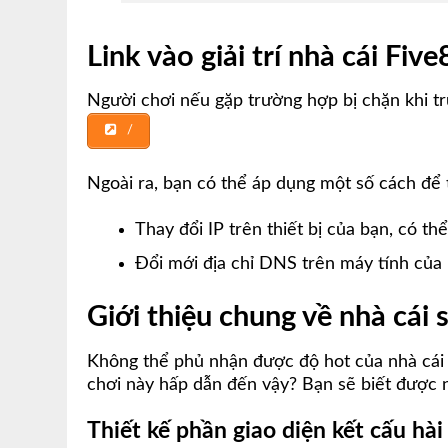
Link vào giải trí nhà cái Five
Người chơi nếu gặp trường hợp bị chặn khi t
/
Ngoài ra, bạn có thể áp dụng một số cách để 
Thay đổi IP trên thiết bị của bạn, có t
Đổi mới địa chỉ DNS trên máy tính của
Giới thiệu chung về nhà cái 
Không thể phủ nhận được độ hot của nhà cá
chơi này hấp dẫn đến vậy? Bạn sẽ biết được 
Thiết kế phần giao diện kết cấu hài