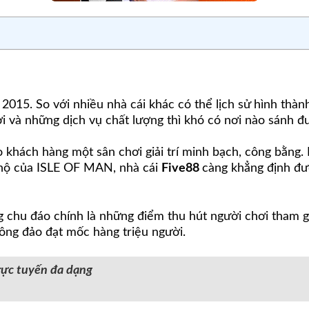
 2015. So với nhiều nhà cái khác có thể lịch sử hình thà
i và những dịch vụ chất lượng thì khó có nơi nào sánh đ
 khách hàng một sân chơi giải trí minh bạch, công bằng.
o hộ của ISLE OF MAN, nhà cái
Five88
càng khẳng định đư
g chu đáo chính là những điểm thu hút người chơi tham g
đông đảo đạt mốc hàng triệu người.
trực tuyến đa dạng