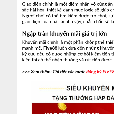
Giao diện chính là một điểm nhấn vô cùng ấn 
sắc hài hòa, thiết kế danh mục logic sẽ giúp 
Người chơi có thể tìm kiếm được trò chơi, sự 
giao diện của nhà cái như vậy, chắc chắn sẽ 
Ngập tràn khuyến mãi giá trị lớn
Khuyến mãi chính là một phần không thể thiếu 
mạnh mẽ,
Five88
luôn đưa đến những khuyến m
kỳ cựu đều có được những cơ hội kiếm tiền t
kiện thì có thể nhận thưởng và rút tiền được.
>>> Xem thêm: Chi tiết các bước
đăng ký FIVE