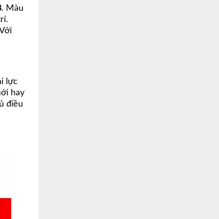
8
. Màu
rí.
Với
i lực
mới hay
ủ điều