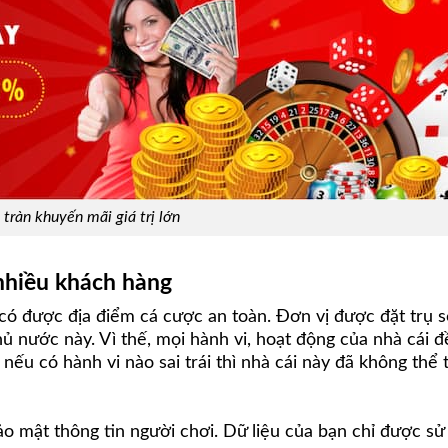
tràn khuyến mãi giá trị lớn
 nhiều khách hàng
ó được địa điểm cá cược an toàn. Đơn vị được đặt trụ sở
ủ nước này. Vì thế, mọi hành vi, hoạt động của nhà cái đ
ếu có hành vi nào sai trái thì nhà cái này đã không thể 
o mật thông tin người chơi. Dữ liệu của bạn chỉ được sử