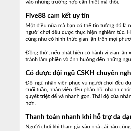
vào những trường hợp cần thiết mà thôi.
Five88 cam kết uy tín
Một điều nữa mà bạn có thể tin tưởng đó là nh
người chơi đều được thực hiện nghiêm túc. 
cũng như có hình thức gian lận trên mọi phư
Đồng thời, nếu phát hiện có hành vi gian lận 
tránh làm phiền và ảnh hưởng đến những ngư
Có được đội ngũ CSKH chuyên nghi
Đội ngũ nhân viên phục vụ người chơi đều đượ
cuối tuần, nhân viên đều phản hồi nhanh chó
quyết triệt để và nhanh gọn. Thái độ của nhân
hơn.
Thanh toán nhanh khi hỗ trợ đa d
Người chơi khi tham gia vào nhà cái nào cũng