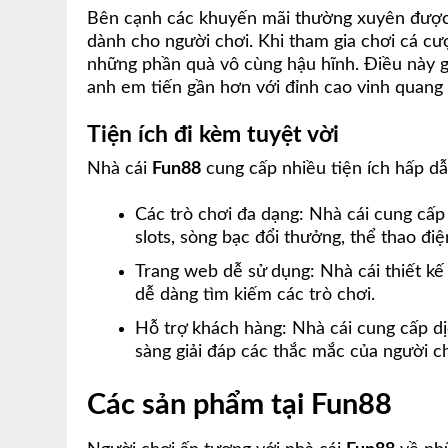
Bên cạnh các khuyến mãi thường xuyên được
dành cho người chơi. Khi tham gia chơi cá cư
những phần quà vô cùng hậu hĩnh. Điều này g
anh em tiến gần hơn với đỉnh cao vinh quang
Tiện ích đi kèm tuyệt vời
Nhà cái
Fun88
cung cấp nhiều tiện ích hấp d
Các trò chơi đa dạng: Nhà cái cung cấp 
slots, sòng bạc đổi thưởng, thể thao điện
Trang web dễ sử dụng: Nhà cái thiết kế 
dễ dàng tìm kiếm các trò chơi.
Hỗ trợ khách hàng: Nhà cái cung cấp dị
sàng giải đáp các thắc mắc của người c
Các sản phẩm tại Fun88