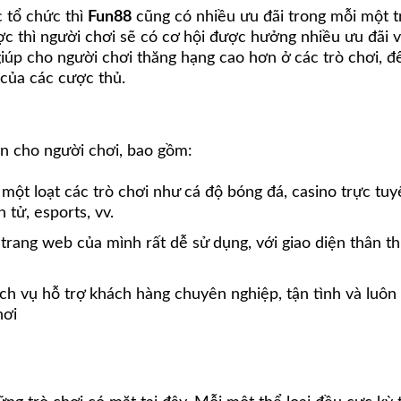
 tổ chức thì
Fun88
cũng có nhiều ưu đãi trong mỗi một t
ợc thì người chơi sẽ có cơ hội được hưởng nhiều ưu đãi v
iúp cho người chơi thăng hạng cao hơn ở các trò chơi, đ
 của các cược thủ.
ẫn cho người chơi, bao gồm:
một loạt các trò chơi như cá độ bóng đá, casino trực tuy
 tử, esports, vv.
trang web của mình rất dễ sử dụng, với giao diện thân th
ch vụ hỗ trợ khách hàng chuyên nghiệp, tận tình và luôn
hơi