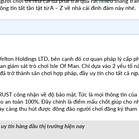
ười chơi thì nhà cái đã phải trải qua rất nhiều thăng tr
ông tin tất tần tật từ A – Z về nhà cái đình đám này nhé.
elton Holdings LTD, bên cạnh đó cơ quan pháp lý cấp p
n giám sát trò chơi Isle Of Man. Chỉ dựa vào 2 yếu tố nà
 đã trở thành sân chơi hợp pháp, đầy uy tín cho tất cả ng
ST công nhận về độ bảo mật. Tức là mọi thông tin của
ảo an toàn 100%. Đây chính là điểm mấu chốt giúp cho nh
ngày càng thu hút được đông đảo người chơi đăng ký tham 
 uy tín hàng đầu thị trường hiện nay