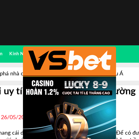
n
Kinh Nghiệm
Khuyến Mãi
×
há nhà cái uy tín hàng đầu trên thị trường châu Á
uy tín hàng đầu trên thị trường
t
26/05/2023
bởi
Lucas Phan
mang cái danh nhà cái hàng đầu trên thị trường. Để có đ