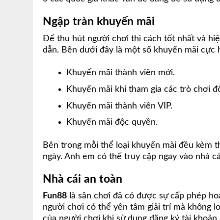
Ngập tràn khuyến mãi
Để thu hút người chơi thì cách tốt nhất và hi
dẫn. Bên dưới đây là một số khuyến mãi cực h
Khuyến mãi thành viên mới.
Khuyến mãi khi tham gia các trò chơi đ
Khuyến mãi thành viên VIP.
Khuyến mãi độc quyền.
Bên trong mỗi thể loại khuyến mãi đều kèm th
ngày. Anh em có thể truy cập ngay vào nhà c
Nhà cái an toàn
Fun88
là sân chơi đã có được sự cấp phép ho
người chơi có thể yên tâm giải trí mà không lo
của người chơi khi sử dụng đăng ký tài khoả