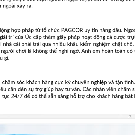
n ngoài xảy ra.
ộng hợp pháp từ tổ chức PAGCOR uy tín hàng đầu. Ngoà
iải trí của Úc cấp thêm giấy phép hoạt động cá cược trự
 nhà cái phải trải qua nhiều khâu kiểm nghiệm chặt chẽ.
người chơi là không thể nghi ngờ. Anh em hoàn toàn có 
u gì.
 chăm sóc khách hàng cực kỳ chuyên nghiệp và tận tình
 nếu cần đến sự trợ giúp hay tư vấn. Các nhân viên chăm 
 tục 24/7 để có thể sẵn sàng hỗ trợ cho khách hàng bất 