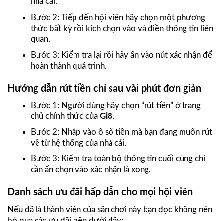
nhà cái.
Bước 2: Tiếp đến hội viên hãy chọn một phương
thức bất kỳ rồi kích chọn vào và điền thông tin liên
quan.
Bước 3: Kiểm tra lại rồi hãy ấn vào nút xác nhận để
hoàn thành quá trình.
Hướng dẫn rút tiền chỉ sau vài phút đơn giản
Bước 1: Người dùng hãy chọn “rút tiền” ở trang
chủ chính thức của
Gi8
.
Bước 2: Nhập vào ô số tiền mà bạn đang muốn rút
về từ hệ thống của nhà cái.
Bước 3: Kiểm tra toàn bộ thông tin cuối cùng chỉ
cần ấn chọn vào xác nhận là xong.
Danh sách ưu đãi hấp dẫn cho mọi hội viên
Nếu đã là thành viên của sân chơi này bạn đọc không nên
bỏ qua các ưu đãi bên dưới đây: