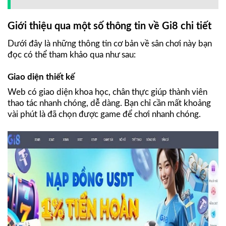
Giới thiệu qua một số thông tin về Gi8 chi tiết
Dưới đây là những thông tin cơ bản về sân chơi này bạn
đọc có thể tham khảo qua như sau:
Giao diện thiết kế
Web có giao diện khoa học, chân thực giúp thành viên
thao tác nhanh chóng, dễ dàng. Bạn chỉ cần mất khoảng
vài phút là đã chọn được game để chơi nhanh chóng.