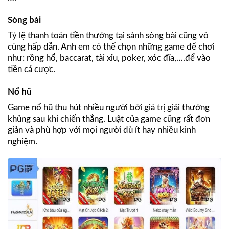
Sòng bài
Tỷ lệ thanh toán tiền thưởng tại sảnh sòng bài cũng vô
cùng hấp dẫn. Anh em có thể chọn những game để chơi
như: rồng hổ, baccarat, tài xỉu, poker, xóc đĩa,….để vào
tiền cá cược.
Nổ hũ
Game nổ hũ thu hút nhiều người bởi giá trị giải thưởng
khủng sau khi chiến thắng. Luật của game cũng rất đơn
giản và phù hợp với mọi người dù ít hay nhiều kinh
nghiệm.