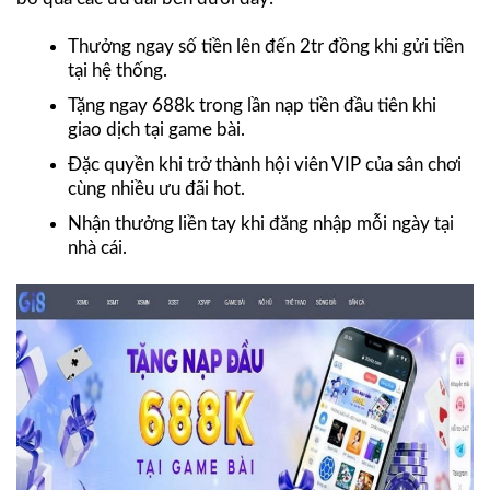
Thưởng ngay số tiền lên đến 2tr đồng khi gửi tiền
tại hệ thống.
Tặng ngay 688k trong lần nạp tiền đầu tiên khi
giao dịch tại game bài.
Đặc quyền khi trở thành hội viên VIP của sân chơi
cùng nhiều ưu đãi hot.
Nhận thưởng liền tay khi đăng nhập mỗi ngày tại
nhà cái.