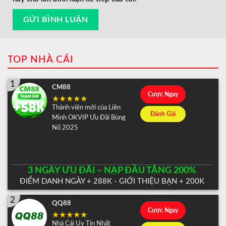
TOP NHÀ CÁI
1
CM88
Cược Ngay
Thành viên mới của Liên
Đánh Giá
Minh OKVIP Ưu Đãi Bùng
Nổ 2025
3 NGÀY ƯU ĐÃI – NẠP ĐẦU TẶNG 200%
ĐIỂM DANH NGÀY + 288K - GIỚI THIỆU BẠN + 200K
2
QQ88
Cược Ngay
Nhà Cái Uy Tín Nhất