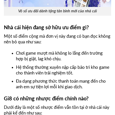
Vô số ưu đãi dành tặng tân binh mới của nhà cái
Nhà cái hiện đang sở hữu ưu điểm gì?
Một số điểm cộng mà đơn vị này đang có bạn đọc không
nên bỏ qua như sau:
Chơi game mượt mà không lo lắng đến trường
hợp bị giật, lag khó chịu.
Hệ thống thường xuyên nập cấp bảo trì kho game
cho thành viên trải nghiệm tốt.
Đa dạng phương thức thanh toán mang đến cho
anh em sự tiện lợi mỗi khi giao dịch.
Gi8 có những nhược điểm chính nào?
Dưới đây là một số nhược điểm vẫn tồn tại ở nhà cái này
phải kể đến như sau: