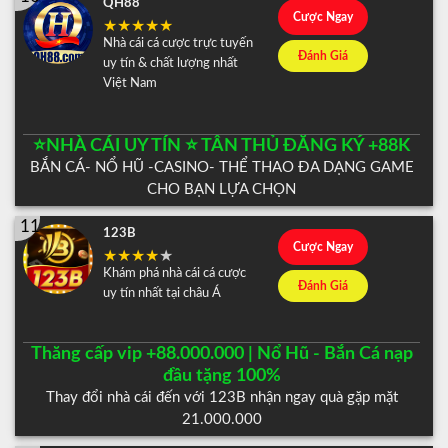
QH88
Cược Ngay
Nhà cái cá cược trực tuyến
Đánh Giá
uy tín & chất lượng nhất
Việt Nam
⭐️NHÀ CÁI UY TÍN ⭐️ TÂN THỦ ĐĂNG KÝ +88K
BẮN CÁ- NỔ HŨ -CASINO- THỂ THAO ĐA DẠNG GAME
CHO BẠN LỰA CHỌN
11
123B
Cược Ngay
Khám phá nhà cái cá cược
Đánh Giá
uy tín nhất tại châu Á
Thăng cấp vip +88.000.000 | Nổ Hũ - Bắn Cá nạp
đầu tặng 100%
Thay đổi nhà cái đến với 123B nhận ngay quà gặp mặt
21.000.000