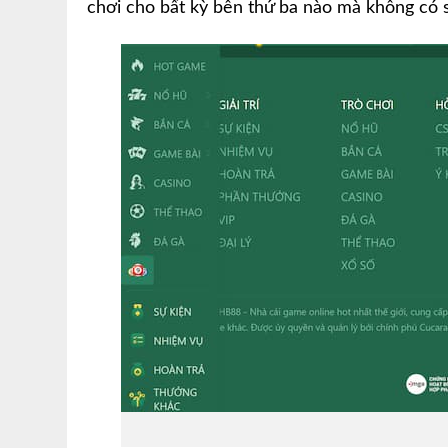
chơi cho bất kỳ bên thứ ba nào mà không có 