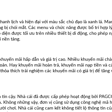
 thanh lịch và hiện đại với màu sắc chủ đạo là xanh lá. M
 bị chói mắt. Các menu và chức năng được bố trí hợp lý
 diện được tối ưu trên nhiều thiết bị di động, cho phép 
 nền tảng.
huyến mãi hấp dẫn và giá trị cao. Nhiều khuyến mãi ch
oản. Hay khuyến mãi hoàn trả, khuyến mãi nạp tiền và c
 thỏa thích trải nghiệm các khuyến mãi có giá trị để tăng
và tin cậy. Nhà cái đã được cấp phép hoạt động bởi PAGC
 Á. Không những vậy, đơn vị cũng sử dụng công nghệ mã 
ười chơi. Nhà cái cũng cam kết không tiết lộ thông tin c