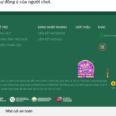
sự đồng ý của người chơi.
Nhà cái an toàn