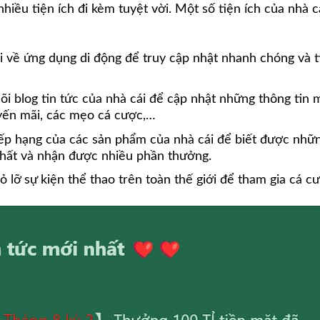
hiều tiện ích đi kèm tuyệt vời. Một số tiện ích của nhà c
i về ứng dụng di động để truy cập nhật nhanh chóng và ti
õi blog tin tức của nhà cái để cập nhật những thông tin 
uyến mãi, các mẹo cá cược,…
ếp hạng của các sản phẩm của nhà cái để biết được nhữ
 nhất và nhận được nhiều phần thưởng.
ỏ lỡ sự kiện thể thao trên toàn thế giới để tham gia cá c