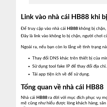
Link vào nhà cái HB88 khi b
Để truy cập vào nhà cái
HB88
không bị chặn,
Đây là link vào không lo bị chặn, người chơi 
Ngoài ra, nếu bạn còn lo lắng về tình trạng n
Thay đổi DNS khác trên thiết bị của mì
Sử dụng tool fake IP để thay đổi địa chỉ
Tải app tiện ích về để sử dụng.
Tổng quan về nhà cái HB88
Nhà cái
HB88
ra đời với mục đích phục vụ mọ
mẽ cũng như hiểu được lòng khách hàng, sân