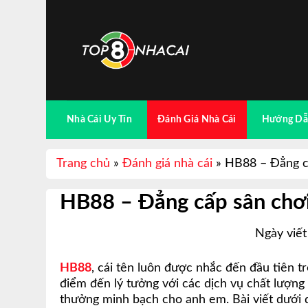
Skip
to
content
Nhà Cái Uy Tín
Đánh Giá Nhà Cái
Hướng Dẫ
Trang chủ
»
Đánh giá nhà cái
»
HB88 – Đẳng cấ
HB88 – Đẳng cấp sân chơi 
Ngày viế
HB88
, cái tên luôn được nhắc đến đầu tiên 
điểm đến lý tưởng với các dịch vụ chất lượng
thưởng minh bạch cho anh em. Bài viết dưới