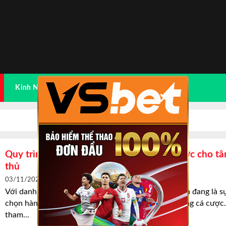
Kinh Nghiệm
Khuyến Mãi
×
Quy trình nạp tiền VT999 chi tiết từng bước cho tâ
thủ
03/11/2023
Với danh tiếng và sức hấp dẫn của mình, VT999 hiện đang là s
chọn hàng đầu của nhiều người chơi trong cộng đồng cá cược
tham...