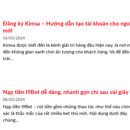
Đăng ký Kimsa – Hướng dẫn tạo tài khoản cho ngư
mới
16/03/2024
Kimsa được biết đến là kênh giải trí hàng đầu hiện nay, là nơi 
đến không gian xanh chín ấn tượng cho khách hàng. Và để đến
trải...
Nạp tiền I9Bet dễ dàng, nhanh gọn chỉ sau vài giây
08/03/2024
Nạp tiền I9Bet – rút tiền gồm những thao tác như thế nào chí
xác là thắc mắc của rất nhiều bet thủ mới. Nội dung dưới đây
chúng...