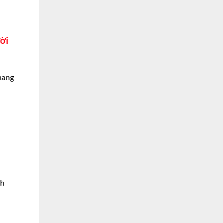
ời
mang
nh