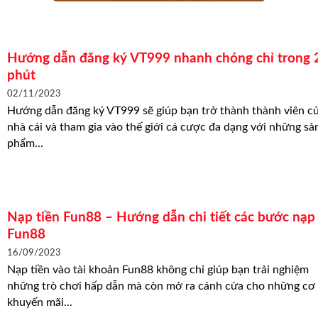
Hướng dẫn đăng ký VT999 nhanh chóng chỉ trong 
phút
02/11/2023
Hướng dẫn đăng ký VT999 sẽ giúp bạn trở thành thành viên c
nhà cái và tham gia vào thế giới cá cược đa dạng với những sả
phẩm...
Nạp tiền Fun88 – Hướng dẫn chi tiết các bước nạp 
Fun88
16/09/2023
Nạp tiền vào tài khoản Fun88 không chỉ giúp bạn trải nghiệm
những trò chơi hấp dẫn mà còn mở ra cánh cửa cho những cơ 
khuyến mãi...