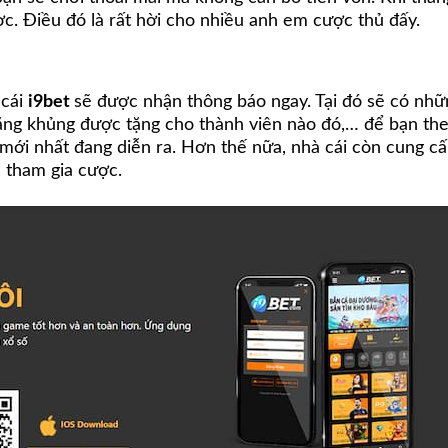
c. Điều đó là rất hời cho nhiều anh em cược thủ đấy.
 cái
i9bet
sẽ được nhận thông báo ngay. Tại đó sẽ có nhữ
tặng khủng được tặng cho thành viên nào đó,… để bạn the
mới nhất đang diễn ra. Hơn thế nữa, nhà cái còn cung c
à tham gia cược.