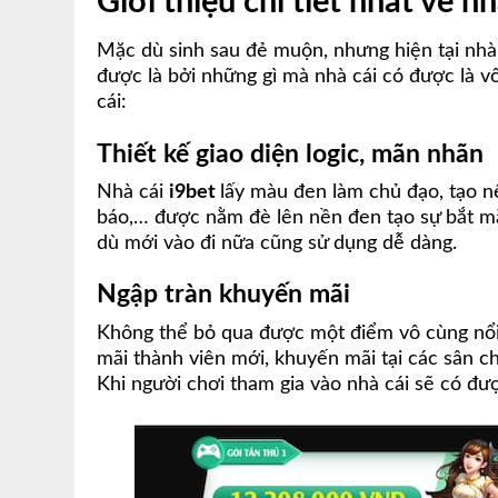
Giới thiệu chi tiết nhất về nh
Mặc dù sinh sau đẻ muộn, nhưng hiện tại nhà
được là bởi những gì mà nhà cái có được là v
cái:
Thiết kế giao diện logic, mãn nhãn
Nhà cái
i9bet
lấy màu đen làm chủ đạo, tạo 
báo,… được nằm đè lên nền đen tạo sự bắt mắ
dù mới vào đi nữa cũng sử dụng dễ dàng.
Ngập tràn khuyến mãi
Không thể bỏ qua được một điểm vô cùng nổi 
mãi thành viên mới, khuyến mãi tại các sân ch
Khi người chơi tham gia vào nhà cái sẽ có đư