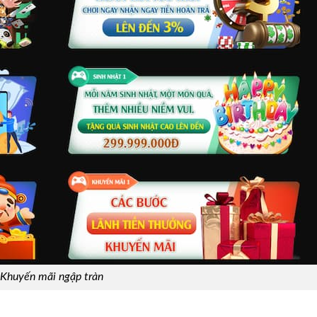
Khuyến mãi ngập tràn