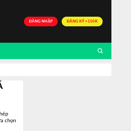
ĐĂNG NHẬP
ĐĂNG KÝ +150K
Á
phép
ựa chọn