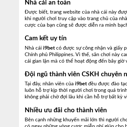
Nhà cái an toàn
Được biết, trang website của nhà cái này đượ
khi người chơi truy cập vào trang chủ của nh
cược của bạn cũng sẽ được diễn ra minh bạc
Cam kết uy tín
Nhà cái
i9bet
có được sự công nhận và giấy 
Chính phủ Philippines. Vì thế, sân chơi này ca
cái gian lận mà có thể hoạt động đến bây giờ
Đội ngũ thành viên CSKH chuyên 
Tại đây, nhân viên của
i9bet
đều được đào tạo
luôn hỗ trợ kịp thời người chơi trong quá tr
không phải chờ đợi lâu khi cần hỗ trợ bất kỳ v
Nhiều ưu đãi cho thành viên
Bên cạnh những khuyến mãi lớn thì người chơi
có ngay những vòng cược miễn phí giúp cho b