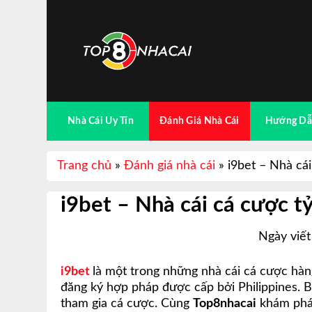
Skip
to
content
Nhà Cái Uy Tín
Đánh Giá Nhà Cái
Hướng Dẫ
Trang chủ
»
Đánh giá nhà cái
»
i9bet – Nhà cá
i9bet – Nhà cái cá cược t
Ngày viế
i9bet
là một trong những nhà cái cá cược hàn
đăng ký hợp pháp được cấp bởi Philippines. 
tham gia cá cược. Cùng
Top8nhacai
khám phá 