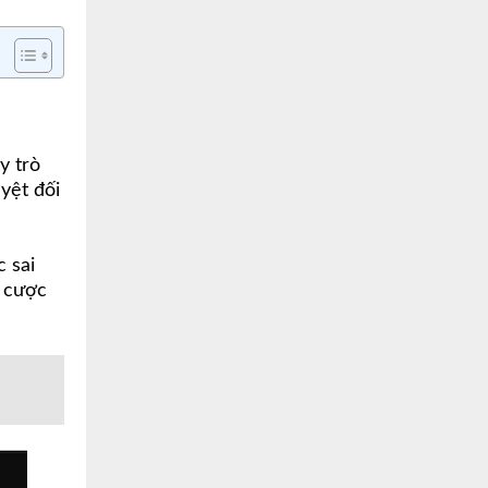
y trò
yệt đối
 sai
m cược