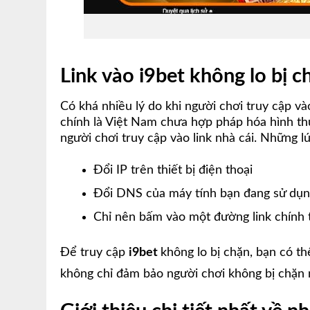
Link vào i9bet không lo bị c
Có khá nhiều lý do khi người chơi truy cập và
chính là Việt Nam chưa hợp pháp hóa hình thứ
người chơi truy cập vào link nhà cái. Những 
Đổi IP trên thiết bị điện thoại
Đổi DNS của máy tính bạn đang sử dụ
Chỉ nên bấm vào một đường link chính 
Để truy cập
i9bet
không lo bị chặn, bạn có t
không chỉ đảm bảo người chơi không bị chặn m