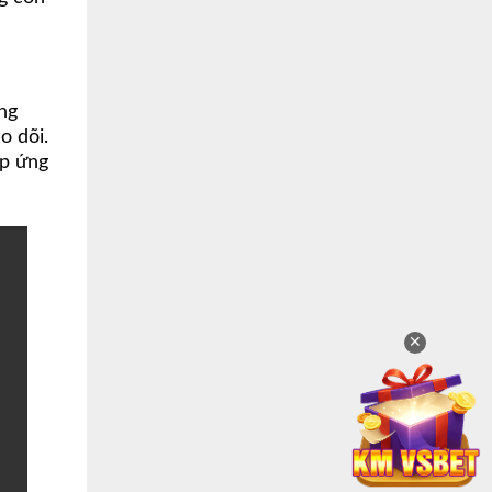
ng
o dõi.
ấp ứng
✕