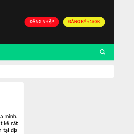
ĐĂNG NHẬP
ĐĂNG KÝ +150K
ủa mình.
t kế rất
 tại địa