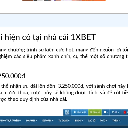
 hiện có tại nhà cái 1XBET
ng chương trình sự kiện cực hot, mang đến nguồn lợi tố
nghiệm các siêu phẩm xanh chín, cụ thể một số chương t
250.000đ
 thể nhận ưu đãi lên đến 3.250.000đ, với sảnh chơi này 
a, cược thua, cược hủy sẽ không được tính, và để rút tiề
ợc theo quy định của nhà cái.