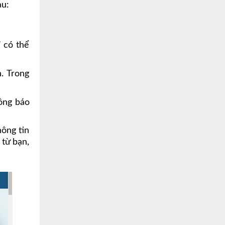
au:
 có thể
. Trong
ông báo
hông tin
 từ bạn,