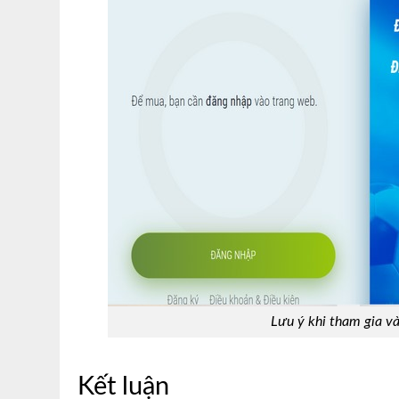
Lưu ý khi tham gia 
Kết luận