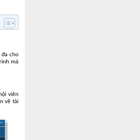
i đa cho
rình mà
hội viên
n về tài