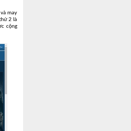
 và may
thứ 2 là
ợc cộng