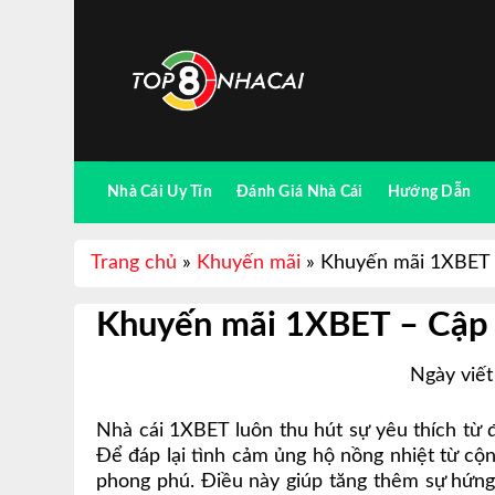
Skip
to
content
Nhà Cái Uy Tín
Đánh Giá Nhà Cái
Hướng Dẫn
Trang chủ
»
Khuyến mãi
»
Khuyến mãi 1XBET –
Khuyến mãi 1XBET – Cập n
Ngày viế
Nhà cái 1XBET luôn thu hút sự yêu thích từ 
Để đáp lại tình cảm ủng hộ nồng nhiệt từ cộ
phong phú. Điều này giúp tăng thêm sự hứng t