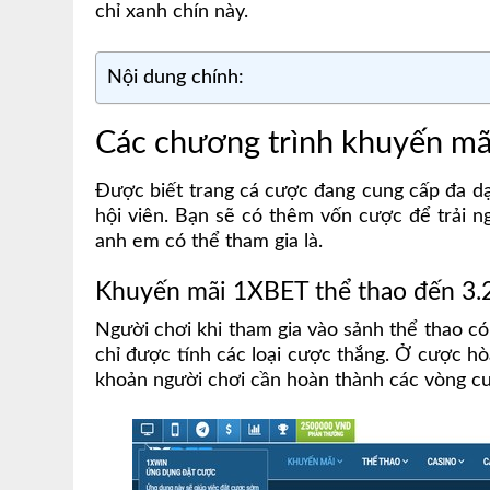
chỉ xanh chín này.
Nội dung chính:
Các chương trình khuyến mãi
Được biết trang cá cược đang cung cấp đa dạ
hội viên. Bạn sẽ có thêm vốn cược để trải 
anh em có thể tham gia là.
Khuyến mãi 1XBET thể thao đến 3.
Người chơi khi tham gia vào sảnh thể thao có
chỉ được tính các loại cược thắng. Ở cược hò
khoản người chơi cần hoàn thành các vòng cư