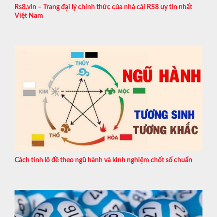
Rs8.vin – Trang đại lý chính thức của nhà cái RS8 uy tín nhất
Việt Nam
Cách tính lô đề theo ngũ hành và kinh nghiệm chốt số chuẩn