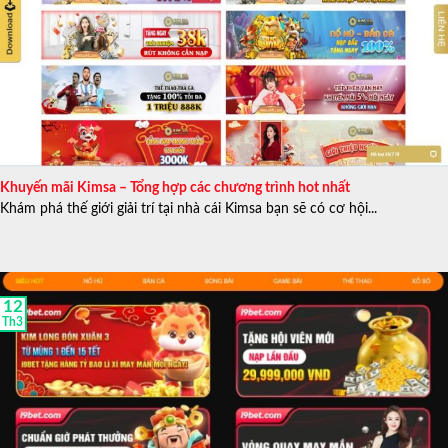
nghiên cứu và viết bài đánh giá các nhà cái để giúp người
chơi có cái nhìn tổng quát nhất trước khi quyết định trải
nghiệm và tham gia các sản phẩm cá cược tại nhà cái.
Khuyến mãi Kimsa – Tổng hợp các chương trình hot nhất
Khám phá thế giới giải trí tại nhà cái Kimsa bạn sẽ có cơ hội...
12
Th3