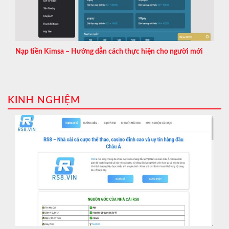
Nạp tiền Kimsa – Hướng dẫn cách thực hiện cho người mới
KINH NGHIỆM