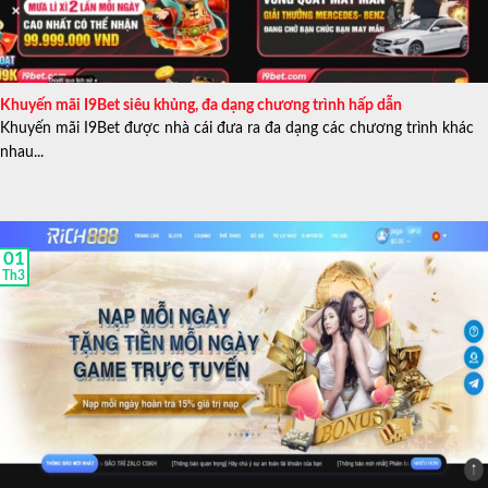
Khuyến mãi I9Bet siêu khủng, đa dạng chương trình hấp dẫn
Khuyến mãi I9Bet được nhà cái đưa ra đa dạng các chương trình khác
nhau...
01
Th3