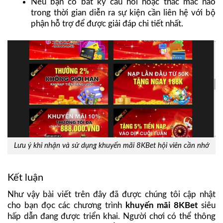
Nếu bạn có bất kỳ câu hỏi hoặc thắc mắc nào
trong thời gian diễn ra sự kiện cần liên hệ với bộ
phận hỗ trợ để được giải đáp chi tiết nhất.
Lưu ý khi nhận và sử dụng khuyến mãi 8KBet hội viên cần nhớ
Kết luận
Như vậy bài viết trên đây đã được chúng tôi cập nhật
cho bạn đọc các chương trình
khuyến mãi 8KBet
siêu
hấp dẫn đang được triển khai. Người chơi có thể thông