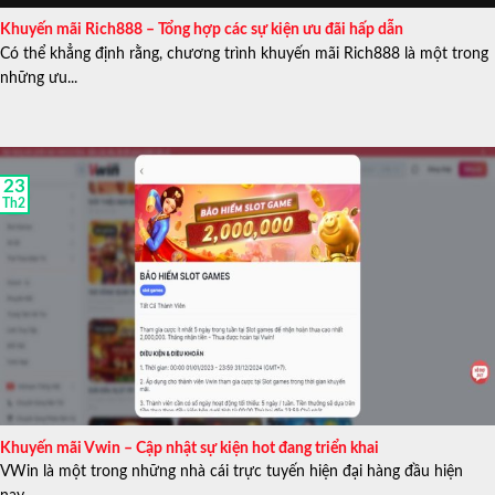
Khuyến mãi Rich888 – Tổng hợp các sự kiện ưu đãi hấp dẫn
Có thể khẳng định rằng, chương trình khuyến mãi Rich888 là một trong
những ưu...
23
Th2
Khuyến mãi Vwin – Cập nhật sự kiện hot đang triển khai
VWin là một trong những nhà cái trực tuyến hiện đại hàng đầu hiện