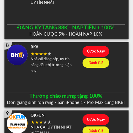
UY TÍN NHẤT
ĐĂNG KÝ TẶNG 88K - NẠP TIỀN + 100%
HOÀN CƯỢC 5% - HOÀN NẠP 10%
8
BK8
Cược Ngay
Nhà cái đẳng cấp, uy tín
Đánh Giá
hàng đầu thị trường hiện
nay
Thưởng chào mừng tặng 100%
Đón giáng sinh rộn ràng - Săn iPhone 17 Pro Max cùng BK8!
9
OKFUN
Cược Ngay
NHÀ CÁI UY TÍN NHẤT
Đánh Giá