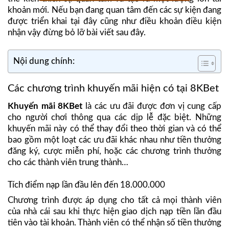
khoản mới. Nếu bạn đang quan tâm đến các sự kiện đang
được triển khai tại đây cũng như điều khoản điều kiện
nhận vậy đừng bỏ lỡ bài viết sau đây.
Nội dung chính:
Các chương trình khuyến mãi hiện có tại 8KBet
Khuyến mãi 8KBet
là các ưu đãi được đơn vị cung cấp
cho người chơi thông qua các dịp lễ đặc biệt. Những
khuyến mãi này có thể thay đổi theo thời gian và có thể
bao gồm một loạt các ưu đãi khác nhau như tiền thưởng
đăng ký, cược miễn phí, hoặc các chương trình thưởng
cho các thành viên trung thành…
Tích điểm nạp lần đầu lên đến 18.000.000
Chương trình được áp dụng cho tất cả mọi thành viên
của nhà cái sau khi thực hiện giao dịch nạp tiền lần đầu
tiên vào tài khoản. Thành viên có thể nhận số tiền thưởng