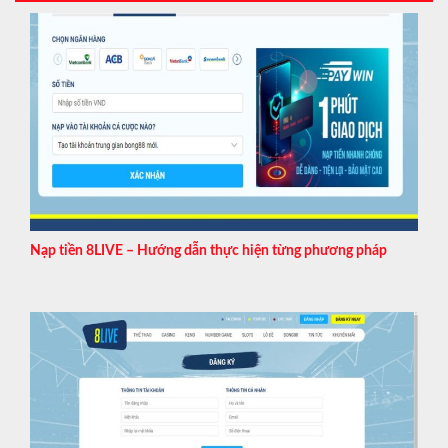
Nạp tiền 8LIVE – Hướng dẫn thực hiện từng phương pháp