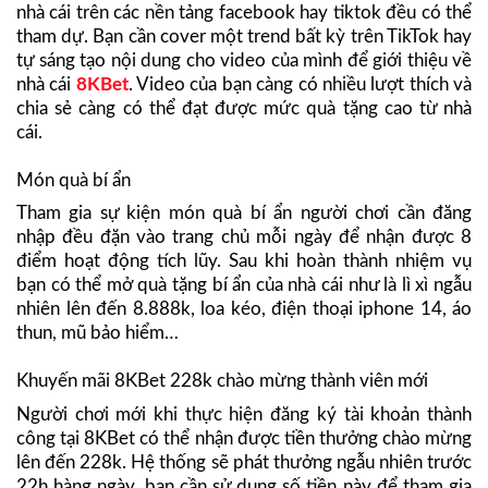
nhà cái trên các nền tảng facebook hay tiktok đều có thể
tham dự. Bạn cần cover một trend bất kỳ trên TikTok hay
tự sáng tạo nội dung cho video của mình để giới thiệu về
nhà cái
8KBet
. Video của bạn càng có nhiều lượt thích và
chia sẻ càng có thể đạt được mức quà tặng cao từ nhà
cái.
Món quà bí ẩn
Tham gia sự kiện món quà bí ẩn người chơi cần đăng
nhập đều đặn vào trang chủ mỗi ngày để nhận được 8
điểm hoạt động tích lũy. Sau khi hoàn thành nhiệm vụ
bạn có thể mở quà tặng bí ẩn của nhà cái như là lì xì ngẫu
nhiên lên đến 8.888k, loa kéo, điện thoại iphone 14, áo
thun, mũ bảo hiểm…
Khuyến mãi 8KBet 228k chào mừng thành viên mới
Người chơi mới khi thực hiện đăng ký tài khoản thành
công tại 8KBet có thể nhận được tiền thưởng chào mừng
lên đến 228k. Hệ thống sẽ phát thưởng ngẫu nhiên trước
22h hàng ngày, bạn cần sử dụng số tiền này để tham gia