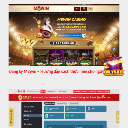
✕
Đăng ký M8win – Hướng dẫn cách thực hiện cho người mới