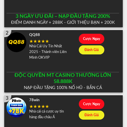
3 NGÀY ƯU ĐÃI – NẠP ĐẦU TẶNG 200%
ĐIỂM DANH NGÀY + 288K - GIỚI THIỆU BẠN + 200K
2
QQ88
Cược Ngay
Nhà Cái Uy Tín Nhất
Đánh Giá
2025 - Thành viên Liên
Minh OKVIP
ĐỘC QUYỀN MT CASINO THƯỞNG LỚN
58.888K
NẠP ĐẦU TẶNG 100% NỔ HŨ - BẮN CÁ
3
78win
Cược Ngay
Nhà cái cá cược uy tín
Đánh Giá
hàng đầu châu Á