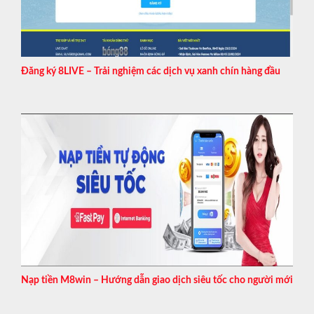
Đăng ký 8LIVE – Trải nghiệm các dịch vụ xanh chín hàng đầu
Nạp tiền M8win – Hướng dẫn giao dịch siêu tốc cho người mới