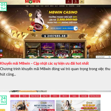
Giới tính: Nam
05
Quê quán: TP. Hồ Chí Minh
Th4
Địa chỉ hiện tại: 98/5C Phan Văn Hân, Phường 17,
Bình Thạnh, Thành phố Hồ Chí Minh, Việt Nam.
Trình độ học vấn: Đại học
Số điện thoại liên hệ: 0911 733 756
Lucas Phan
từng học và tốt nghiệp loại giỏi tại trường
Đại học Hoa Sen chuyên ngành ngôn ngữ Anh.
Khuyến mãi M8win – Cập nhật các sự kiện ưu đãi hot nhất
Anh có niềm đam mê sâu sắc với các môn thể thao, đặc
Chương trình khuyến mãi M8win đóng vai trò quan trọng trong việc thu
biệt là bóng đá. Từ đó đã khiến anh có động lực tìm hiểu
hút cũng...
chi tiết thông tin về chúng, ban đầu anh tìm hiểu về luật
chơi và các nhà cái uy tín.
Sau 1 thời gian tìm hiểu thì anh nhận thấy rằng không
phải nhà cái nào cũng uy tín như những gì mà họ quảng
24
Th3
cáo và không muốn những người chơi khác bị lừa nên
anh cùng các bạn của mình đã lập thành một team chuyên