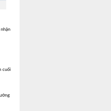
y nhận
n cuối
hưởng