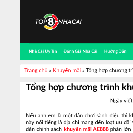
Skip
to
content
Nhà Cái Uy Tín
Đánh Giá Nhà Cái
Hướng Dẫn
Trang chủ
»
Khuyến mãi
»
Tổng hợp chương tr
Tổng hợp chương trình k
Ngày viế
Nếu anh em là một dân chơi sành điệu thì k
này nổi tiếng là địa chỉ mang đến loạt ưu đã
đến chính sách
khuyến mãi AE888
phần lớn 