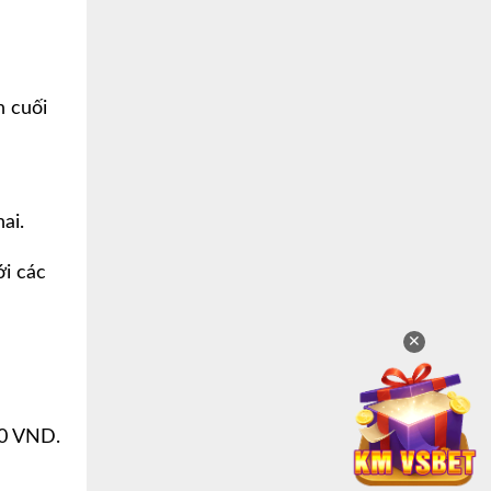
n cuối
ai.
ới các
✕
00 VND.