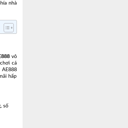
hía nhà
AE888
vô
 chơi cá
ì AE888
mãi hấp
, số