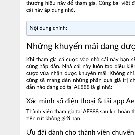
thương hiệu này để tham gia. Cùng bài viết
cái này áp dụng nhé.
Nội dung chính:
Những khuyến mãi đang đượ
Khi tham gia cá cược vào nhà cái này bạn 
cùng hấp dẫn. Nhà cái này luôn tạo điều kiệ
cược vừa nhận được khuyến mãi. Không chỉ c
cũng sẽ mang đến những phần quà giá trị c
dẫn nào đang có tại AE888 là gì nhé:
Xác minh số điện thoại & tải app A
Thành viên tham gia tại AE888 sau khi hoàn t
tiền rút không giới hạn.
Ưu đãi dành cho thành viên chuyển