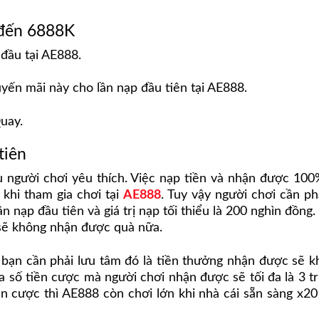
 đến 6888K
đầu tại AE888.
yến mãi này cho lần nạp đầu tiên tại AE888.
uay.
tiên
 người chơi yêu thích. Việc nạp tiền và nhận được 100%
khi tham gia chơi tại
AE888
. Tuy vậy người chơi cần ph
n nạp đầu tiên và giá trị nạp tối thiểu là 200 nghìn đồng.
 sẽ không nhận được quà nữa.
 bạn cần phải lưu tâm đó là tiền thưởng nhận được sẽ 
 số tiền cược mà người chơi nhận được sẽ tối đa là 3 t
n cược thì AE888 còn chơi lớn khi nhà cái sẵn sàng x20