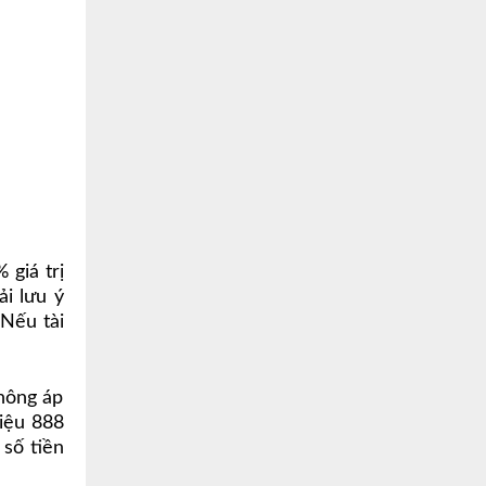
 giá trị
ải lưu ý
 Nếu tài
không áp
riệu 888
 số tiền