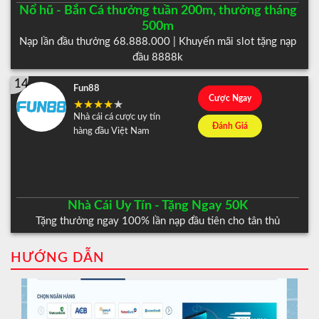
Nổ hũ - Bắn Cá thưởng tuần 200m, thưởng tháng
500m
Nạp lần đầu thưởng 68.888.000 | Khuyến mãi slot tặng nạp
đầu 8888k
14
Fun88
Cược Ngay
Nhà cái cá cược uy tín
Đánh Giá
hàng đầu Việt Nam
Nhà Cái Uy Tín - Tặng Ngay 50K
Tặng thưởng ngay 100% lần nạp đầu tiên cho tân thủ
HƯỚNG DẪN