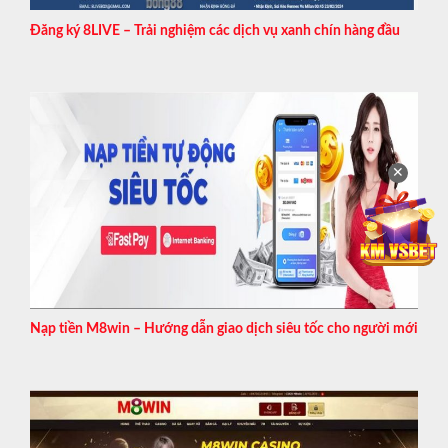
Đăng ký 8LIVE – Trải nghiệm các dịch vụ xanh chín hàng đầu
✕
Nạp tiền M8win – Hướng dẫn giao dịch siêu tốc cho người mới