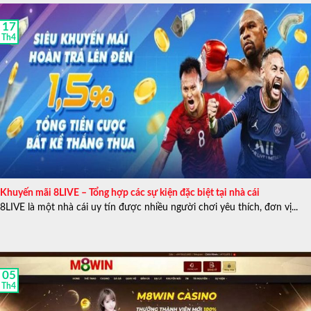
Lucas Phan
hiện đang là nhân vật giữ vai trò sáng tạo nội
17
Th4
dung chính tại top8nhacai.com. Anh có hơn 10 năm kinh
nghiệm trong việc nghiên cứu và viết bài đánh giá nhà
cái. Hiện tại, team content tại top8nhacai.com đã có hơn
10 người và chính anh là người đứng đầu giữ vai trò
trưởng nhóm, dẫn dắt và khơi nguồn cảm hứng cho cả
đội.
Hãy cùng điểm qua một vài thông tin cụ thể dưới đây để
hiểu rõ hơn về
Lucas Phan
:
Khuyến mãi 8LIVE – Tổng hợp các sự kiện đặc biệt tại nhà cái
Lucas Phan
là ai?
8LIVE là một nhà cái uy tín được nhiều người chơi yêu thích, đơn vị...
Họ và tên:
Lucas Phan
– Phan Anh Huy
Ngày sinh: 7/8/1988
Giới tính: Nam
05
Quê quán: TP. Hồ Chí Minh
Th4
Địa chỉ hiện tại: 98/5C Phan Văn Hân, Phường 17,