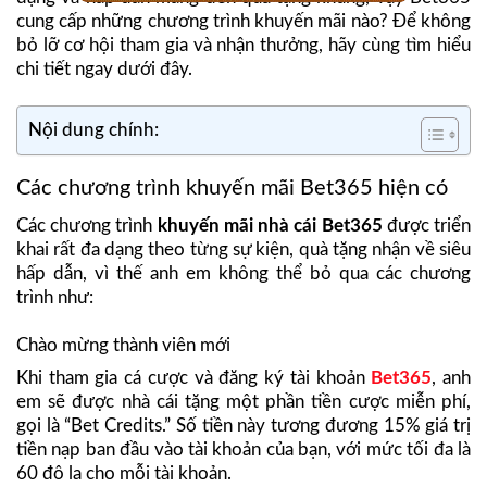
cung cấp những chương trình khuyến mãi nào? Để không
bỏ lỡ cơ hội tham gia và nhận thưởng, hãy cùng tìm hiểu
chi tiết ngay dưới đây.
Nội dung chính:
Các chương trình khuyến mãi Bet365 hiện có
Các chương trình
khuyến mãi nhà cái Bet365
được triển
khai rất đa dạng theo từng sự kiện, quà tặng nhận về siêu
hấp dẫn, vì thế anh em không thể bỏ qua các chương
trình như:
Chào mừng thành viên mới
Khi tham gia cá cược và đăng ký tài khoản
Bet365
, anh
em sẽ được nhà cái tặng một phần tiền cược miễn phí,
gọi là “Bet Credits.” Số tiền này tương đương 15% giá trị
tiền nạp ban đầu vào tài khoản của bạn, với mức tối đa là
60 đô la cho mỗi tài khoản.