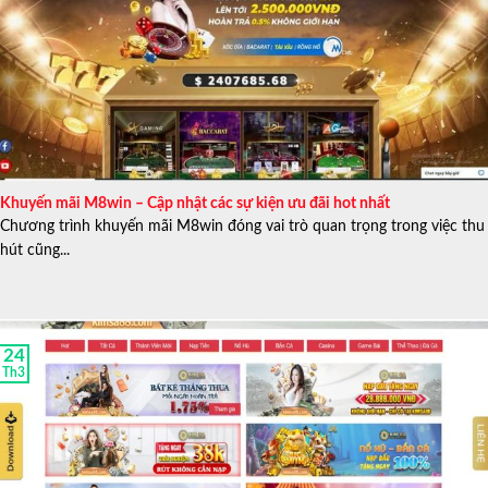
Bình Thạnh, Thành phố Hồ Chí Minh, Việt Nam.
Trình độ học vấn: Đại học
Số điện thoại liên hệ: 0911 733 756
Lucas Phan
từng học và tốt nghiệp loại giỏi tại trường
Đại học Hoa Sen chuyên ngành ngôn ngữ Anh.
Khuyến mãi M8win – Cập nhật các sự kiện ưu đãi hot nhất
Anh có niềm đam mê sâu sắc với các môn thể thao, đặc
Chương trình khuyến mãi M8win đóng vai trò quan trọng trong việc thu
biệt là bóng đá. Từ đó đã khiến anh có động lực tìm hiểu
hút cũng...
chi tiết thông tin về chúng, ban đầu anh tìm hiểu về luật
chơi và các nhà cái uy tín.
Sau 1 thời gian tìm hiểu thì anh nhận thấy rằng không
phải nhà cái nào cũng uy tín như những gì mà họ quảng
24
Th3
cáo và không muốn những người chơi khác bị lừa nên
anh cùng các bạn của mình đã lập thành một team chuyên
nghiên cứu và viết bài đánh giá các nhà cái để giúp người
chơi có cái nhìn tổng quát nhất trước khi quyết định trải
nghiệm và tham gia các sản phẩm cá cược tại nhà cái.