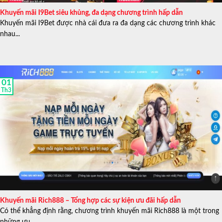
Khuyến mãi I9Bet siêu khủng, đa dạng chương trình hấp dẫn
Khuyến mãi I9Bet được nhà cái đưa ra đa dạng các chương trình khác
nhau...
01
Th3
Khuyến mãi Rich888 – Tổng hợp các sự kiện ưu đãi hấp dẫn
Có thể khẳng định rằng, chương trình khuyến mãi Rich888 là một trong
những ưu...