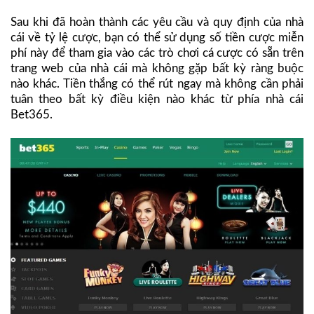
Sau khi đã hoàn thành các yêu cầu và quy định của nhà
cái về tỷ lệ cược, bạn có thể sử dụng số tiền cược miễn
phí này để tham gia vào các trò chơi cá cược có sẵn trên
trang web của nhà cái mà không gặp bất kỳ ràng buộc
nào khác. Tiền thắng có thể rút ngay mà không cần phải
tuân theo bất kỳ điều kiện nào khác từ phía nhà cái
Bet365.