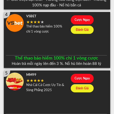
100% nạp đầu - Nổ hũ bắn cá
4
VSBET
Cược Ngay
Thể thao bảo hiểm 100%
Đánh Giá
chỉ 1 vòng cược
Thể thao bảo hiểm 100% chỉ 1 vòng cược
Hoàn trả mỗi ngày lên đến 3 %. Nỗ hủ liên hoàn 88 tỷ
5
MM99
Cược Ngay
Nhà Cái Cá Cược Uy Tín &
Đánh Giá
Sòng Phẳng 2025