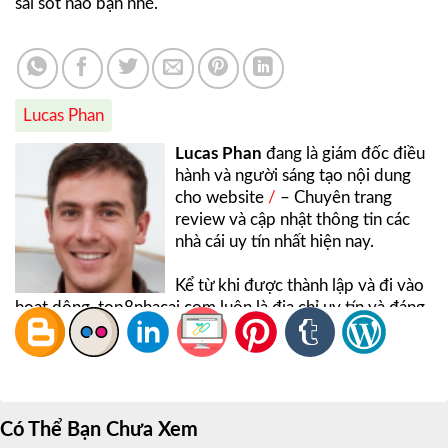
sai sót nào bạn nhé.
Lucas Phan
Lucas Phan
đang là giám đốc điều
hành và người sáng tạo nội dung
cho website
/
– Chuyên trang
review và cập nhật thông tin các
nhà cái uy tín nhất hiện nay.
Kể từ khi được thành lập và đi vào
hoạt dộng, top8nhacai.com luôn là địa chỉ uy tín và đáng
tin cậy nên được nhiều cược thủ tin tưởng và ủng hộ.
Ngoài việc cung cấp và cập nhật những thông tin hữu ích
liên quan đến các nhà cái, trang web còn thường xuyên
thực hiện nhiều bài review, đánh giá các nhà cái uy tín
giúp chơi có thêm nhiều thông tin hữu ích trước khi tham
Có Thể Bạn Chưa Xem
gia trải nghiệm các sản phẩm giải trí tại nhà cái.