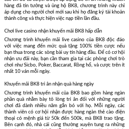
hàng đã tin tưởng và ủng hộ BK8, chương trình này chỉ
áp dụng cho người chơi mới sau khi họ đăng ký tài khoản
thành công và thực hiện việc nạp tiền lần đầu.
Chơi live casino nhận khuyến mãi BK8 hấp dẫn
Chương trình khuyến mãi live casino của BK8 độc đáo
với việc mang đến mức quà tặng 100% tiền cược nếu
bạn thua trong các sòng bài uy tín hàng đầu. Để có cơ hội
nhận ưu đãi này, bạn cần tham gia tại các phòng chơi trò
chơi như Sicbo, Poker, Baccarat, Rồng hổ, và cược trên ít
nhất 10 ván mỗi ngày.
Khuyến mãi BK8 tri ân nhận quà hàng ngày
Chương trình khuyến mãi của BK8 bao gồm hàng ngàn
phần quà nhằm bày tỏ lòng tri ân đối với những người
chơi đã dành nhiều năm gắn bó với họ. Mỗi ngày, các
thành viên có cơ hội nhận được hàng ngàn thẻ cào điện
thoại có mệnh giá từ 50k đến 500k, mà BK8 trao tặng.
Bên cạnh đó, nhà cái cũng thường xuyên tung ra những