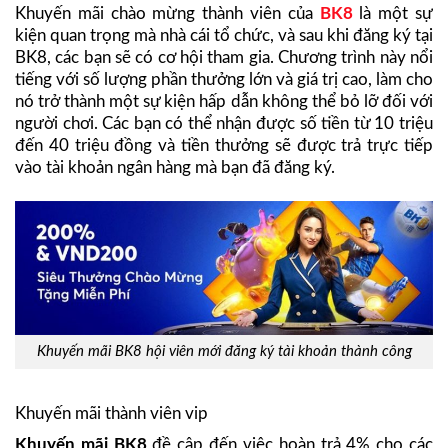
Khuyến mãi chào mừng thành viên của
BK8
là một sự
kiện quan trọng mà nhà cái tổ chức, và sau khi đăng ký tại
BK8, các bạn sẽ có cơ hội tham gia. Chương trình này nổi
tiếng với số lượng phần thưởng lớn và giá trị cao, làm cho
nó trở thành một sự kiện hấp dẫn không thể bỏ lỡ đối với
người chơi. Các bạn có thể nhận được số tiền từ 10 triệu
đến 40 triệu đồng và tiền thưởng sẽ được trả trực tiếp
vào tài khoản ngân hàng mà bạn đã đăng ký.
Khuyến mãi BK8 hội viên mới đăng ký tài khoản thành công
Khuyến mãi thành viên vip
Khuyến mãi BK8
đề cập đến việc hoàn trả 4% cho các