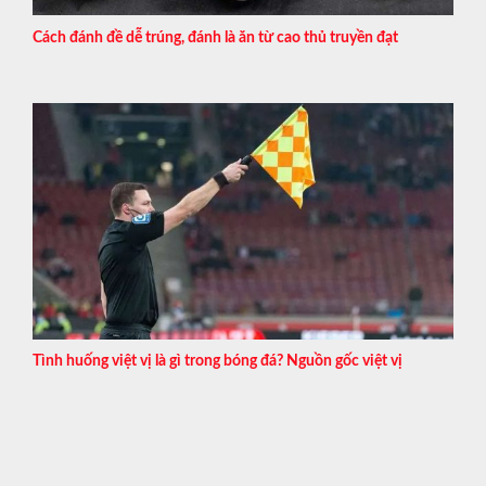
Cách đánh đề dễ trúng, đánh là ăn từ cao thủ truyền đạt
Tình huống việt vị là gì trong bóng đá? Nguồn gốc việt vị