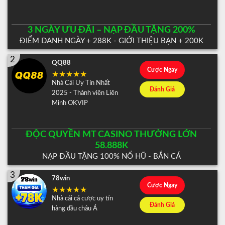
3 NGÀY ƯU ĐÃI – NẠP ĐẦU TẶNG 200%
ĐIỂM DANH NGÀY + 288K - GIỚI THIỆU BẠN + 200K
2
QQ88
Cược Ngay
Nhà Cái Uy Tín Nhất
Đánh Giá
2025 - Thành viên Liên
Minh OKVIP
ĐỘC QUYỀN MT CASINO THƯỞNG LỚN
58.888K
NẠP ĐẦU TẶNG 100% NỔ HŨ - BẮN CÁ
3
78win
Cược Ngay
Nhà cái cá cược uy tín
Đánh Giá
hàng đầu châu Á