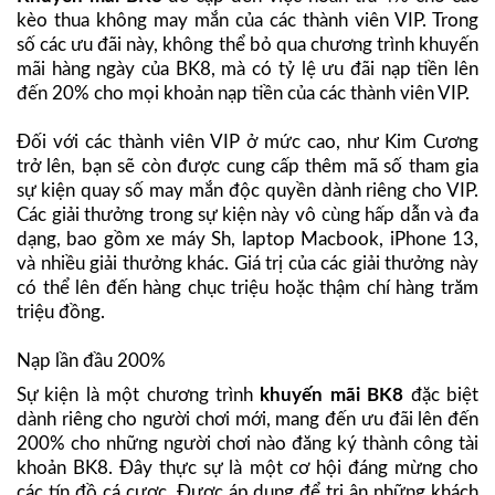
kèo thua không may mắn của các thành viên VIP. Trong
số các ưu đãi này, không thể bỏ qua chương trình khuyến
mãi hàng ngày của BK8, mà có tỷ lệ ưu đãi nạp tiền lên
đến 20% cho mọi khoản nạp tiền của các thành viên VIP.
Đối với các thành viên VIP ở mức cao, như Kim Cương
trở lên, bạn sẽ còn được cung cấp thêm mã số tham gia
sự kiện quay số may mắn độc quyền dành riêng cho VIP.
Các giải thưởng trong sự kiện này vô cùng hấp dẫn và đa
dạng, bao gồm xe máy Sh, laptop Macbook, iPhone 13,
và nhiều giải thưởng khác. Giá trị của các giải thưởng này
có thể lên đến hàng chục triệu hoặc thậm chí hàng trăm
triệu đồng.
Nạp lần đầu 200%
Sự kiện là một chương trình
khuyến mãi BK8
đặc biệt
dành riêng cho người chơi mới, mang đến ưu đãi lên đến
200% cho những người chơi nào đăng ký thành công tài
khoản BK8. Đây thực sự là một cơ hội đáng mừng cho
các tín đồ cá cược. Được áp dụng để tri ân những khách