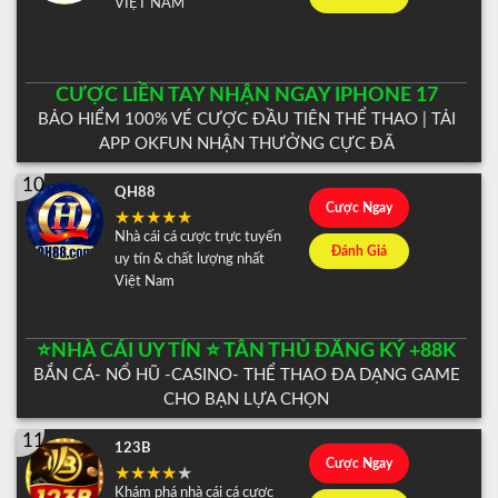
VIỆT NAM
CƯỢC LIỀN TAY NHẬN NGAY IPHONE 17
BẢO HIỂM 100% VÉ CƯỢC ĐẦU TIÊN THỂ THAO | TẢI
APP OKFUN NHẬN THƯỞNG CỰC ĐÃ
10
QH88
Cược Ngay
Nhà cái cá cược trực tuyến
Đánh Giá
uy tín & chất lượng nhất
Việt Nam
⭐️NHÀ CÁI UY TÍN ⭐️ TÂN THỦ ĐĂNG KÝ +88K
BẮN CÁ- NỔ HŨ -CASINO- THỂ THAO ĐA DẠNG GAME
CHO BẠN LỰA CHỌN
11
123B
Cược Ngay
Khám phá nhà cái cá cược