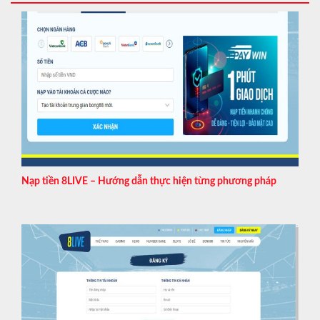
Nạp tiền 8LIVE – Hướng dẫn thực hiện từng phương pháp