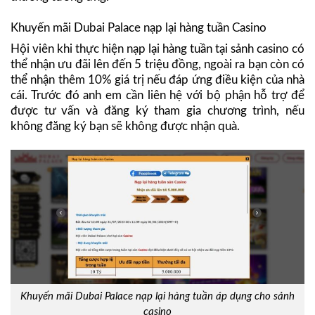
Khuyến mãi Dubai Palace nạp lại hàng tuần Casino
Hội viên khi thực hiện nạp lại hàng tuần tại sảnh casino có
thể nhận ưu đãi lên đến 5 triệu đồng, ngoài ra bạn còn có
thể nhận thêm 10% giá trị nếu đáp ứng điều kiện của nhà
cái. Trước đó anh em cần liên hệ với bộ phận hỗ trợ để
được tư vấn và đăng ký tham gia chương trình, nếu
không đăng ký bạn sẽ không được nhận quà.
Khuyến mãi Dubai Palace nạp lại hàng tuần áp dụng cho sảnh
casino