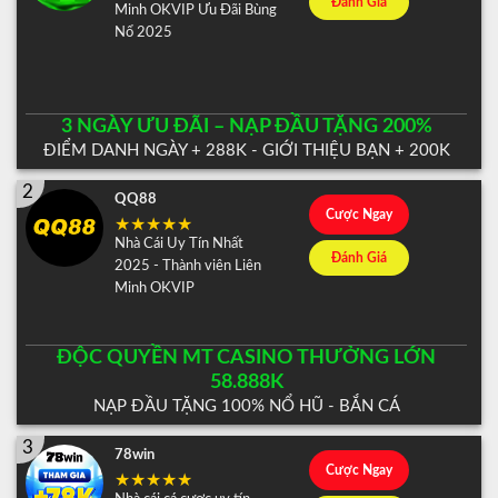
Đánh Giá
Minh OKVIP Ưu Đãi Bùng
Nổ 2025
3 NGÀY ƯU ĐÃI – NẠP ĐẦU TẶNG 200%
ĐIỂM DANH NGÀY + 288K - GIỚI THIỆU BẠN + 200K
2
QQ88
Cược Ngay
Nhà Cái Uy Tín Nhất
Đánh Giá
2025 - Thành viên Liên
Minh OKVIP
ĐỘC QUYỀN MT CASINO THƯỞNG LỚN
58.888K
NẠP ĐẦU TẶNG 100% NỔ HŨ - BẮN CÁ
3
78win
Cược Ngay