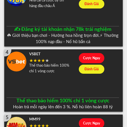
Nhà cái cá cược uy tín
Đánh Giá
hàng đầu châu Á
✍️ Đăng ký tài khoản nhận 78k trải nghiệm
☘️ Giới thiệu bạn chơi - Hưởng hoa hồng trọn đời.⚡️ Thưởng
100% nạp đầu - Nổ hũ bắn cá
4
VSBET
Cược Ngay
Thể thao bảo hiểm 100%
Đánh Giá
chỉ 1 vòng cược
Thể thao bảo hiểm 100% chỉ 1 vòng cược
Hoàn trả mỗi ngày lên đến 3 %. Nỗ hủ liên hoàn 88 tỷ
5
MM99
Cược Ngay