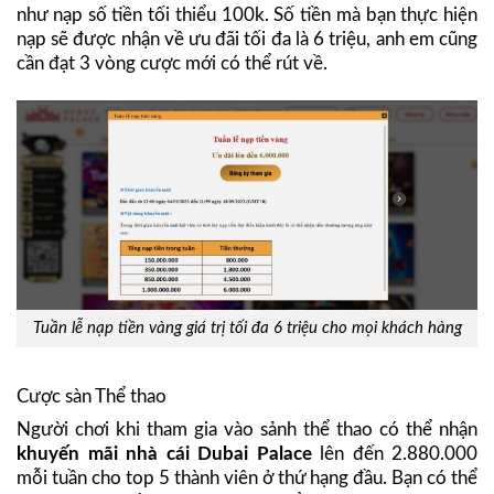
như nạp số tiền tối thiểu 100k. Số tiền mà bạn thực hiện
nạp sẽ được nhận về ưu đãi tối đa là 6 triệu, anh em cũng
cần đạt 3 vòng cược mới có thể rút về.
Tuần lễ nạp tiền vàng giá trị tối đa 6 triệu cho mọi khách hàng
Cược sàn Thể thao
Người chơi khi tham gia vào sảnh thể thao có thể nhận
khuyến mãi nhà cái Dubai Palace
lên đến 2.880.000
mỗi tuần cho top 5 thành viên ở thứ hạng đầu. Bạn có thể