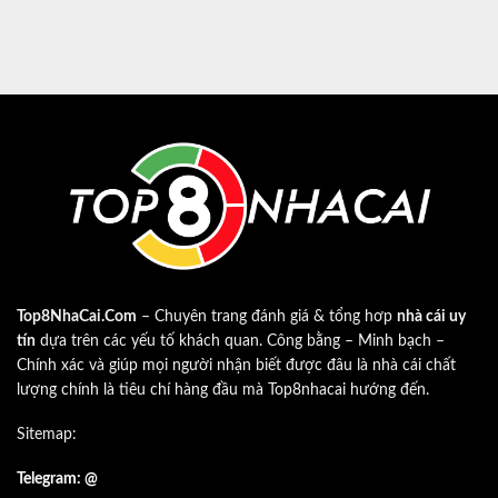
Top8NhaCai.Com
– Chuyên trang đánh giá & tổng hơp
nhà cái uy
tín
dựa trên các yếu tố khách quan. Công bằng – Minh bạch –
Chính xác và giúp mọi người nhận biết được đâu là nhà cái chất
lượng chính là tiêu chí hàng đầu mà Top8nhacai hướng đến.
Sitemap:
Telegram: @