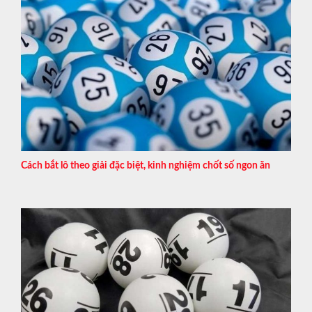
Cách bắt lô theo giải đặc biệt, kinh nghiệm chốt số ngon ăn