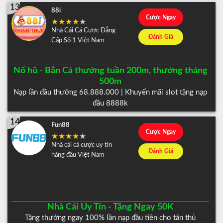
13
88i
Cược Ngay
Nhà Cái Cá Cược Đẳng
Đánh Giá
Cấp Số 1 Việt Nam
Nổ hũ - Bắn Cá thưởng tuần 200m, thưởng tháng
500m
Nạp lần đầu thưởng 68.888.000 | Khuyến mãi slot tặng nạp
đầu 8888k
14
Fun88
Cược Ngay
Nhà cái cá cược uy tín
Đánh Giá
hàng đầu Việt Nam
Nhà Cái Uy Tín - Tặng Ngay 50K
Tặng thưởng ngay 100% lần nạp đầu tiên cho tân thủ