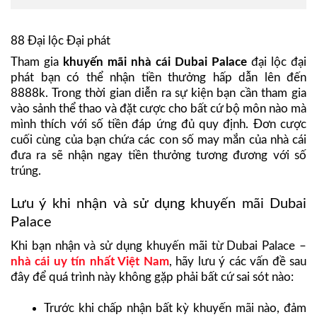
88 Đại lộc Đại phát
Tham gia
khuyến mãi nhà cái Dubai Palace
đại lộc đại
phát bạn có thể nhận tiền thưởng hấp dẫn lên đến
8888k. Trong thời gian diễn ra sự kiện bạn cần tham gia
vào sảnh thể thao và đặt cược cho bất cứ bộ môn nào mà
mình thích với số tiền đáp ứng đủ quy định. Đơn cược
cuối cùng của bạn chứa các con số may mắn của nhà cái
đưa ra sẽ nhận ngay tiền thưởng tương đương với số
trúng.
Lưu ý khi nhận và sử dụng khuyến mãi Dubai
Palace
Khi bạn nhận và sử dụng khuyến mãi từ Dubai Palace –
nhà cái uy tín nhất Việt Nam
, hãy lưu ý các vấn đề sau
đây để quá trình này không gặp phải bất cứ sai sót nào:
Trước khi chấp nhận bất kỳ khuyến mãi nào, đảm