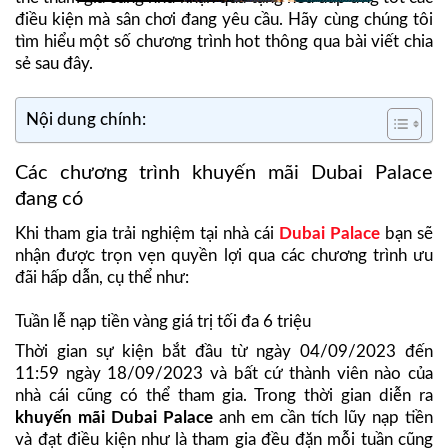
điều kiện mà sân chơi đang yêu cầu. Hãy cùng chúng tôi
tìm hiểu một số chương trình hot thông qua bài viết chia
sẻ sau đây.
Nội dung chính:
Các chương trình khuyến mãi Dubai Palace
đang có
Khi tham gia trải nghiệm tại nhà cái
Dubai Palace
bạn sẽ
nhận được trọn vẹn quyền lợi qua các chương trình ưu
đãi hấp dẫn, cụ thể như:
Tuần lễ nạp tiền vàng giá trị tối đa 6 triệu
Thời gian sự kiện bắt đầu từ ngày 04/09/2023 đến
11:59 ngày 18/09/2023 và bất cứ thành viên nào của
nhà cái cũng có thể tham gia. Trong thời gian diễn ra
khuyến mãi Dubai Palace
anh em cần tích lũy nạp tiền
và đạt điều kiện như là tham gia đều đặn mỗi tuần cũng