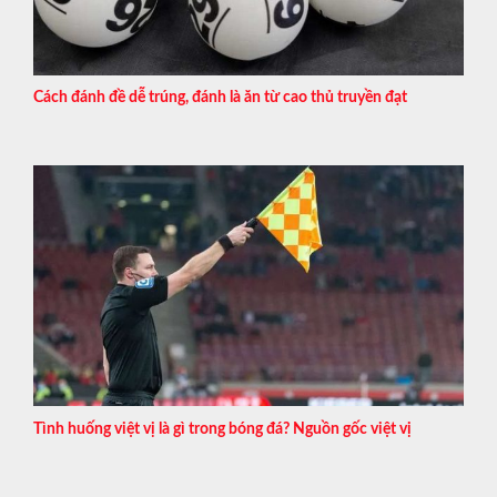
Cách đánh đề dễ trúng, đánh là ăn từ cao thủ truyền đạt
Tình huống việt vị là gì trong bóng đá? Nguồn gốc việt vị