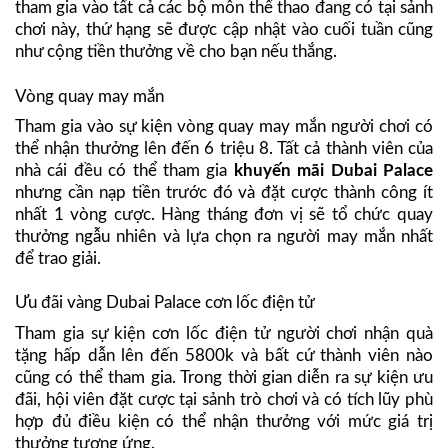
tham gia vào tất cả các bộ môn thể thao đang có tại sảnh
chơi này, thứ hạng sẽ được cập nhật vào cuối tuần cũng
như cộng tiền thưởng về cho bạn nếu thắng.
Vòng quay may mắn
Tham gia vào sự kiện vòng quay may mắn người chơi có
thể nhận thưởng lên đến 6 triệu 8. Tất cả thành viên của
nhà cái đều có thể tham gia
khuyến mãi Dubai Palace
nhưng cần nạp tiền trước đó và đặt cược thành công ít
nhất 1 vòng cược. Hàng tháng đơn vị sẽ tổ chức quay
thưởng ngẫu nhiên và lựa chọn ra người may mắn nhất
để trao giải.
Ưu đãi vàng Dubai Palace cơn lốc điện tử
Tham gia sự kiện cơn lốc điện tử người chơi nhận quà
tặng hấp dẫn lên đến 5800k và bất cứ thành viên nào
cũng có thể tham gia. Trong thời gian diễn ra sự kiện ưu
đãi, hội viên đặt cược tại sảnh trò chơi và có tích lũy phù
hợp đủ điều kiện có thể nhận thưởng với mức giá trị
thưởng tương ứng.