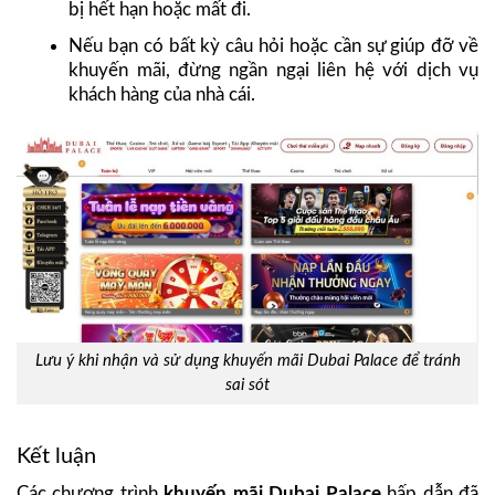
bị hết hạn hoặc mất đi.
Nếu bạn có bất kỳ câu hỏi hoặc cần sự giúp đỡ về
khuyến mãi, đừng ngần ngại liên hệ với dịch vụ
khách hàng của nhà cái.
Lưu ý khi nhận và sử dụng khuyến mãi Dubai Palace để tránh
sai sót
Kết luận
Các chương trình
khuyến mãi Dubai Palace
hấp dẫn đã