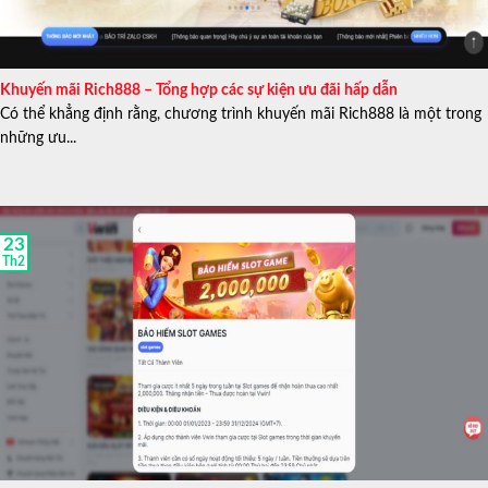
Khuyến mãi Rich888 – Tổng hợp các sự kiện ưu đãi hấp dẫn
Có thể khẳng định rằng, chương trình khuyến mãi Rich888 là một trong
những ưu...
23
Th2