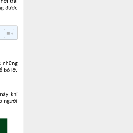
hơi trải
ang được
c những
 bỏ lỡ.
 này khi
ho người