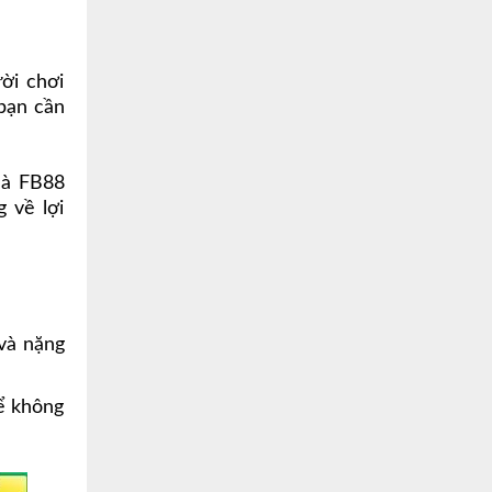
ời chơi
 bạn cần
mà FB88
 về lợi
 và nặng
để không