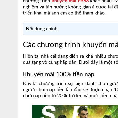
chương trình
khuyến mãi FB88
khác nhau. Mỗ
nghiệm và tận hưởng không gian á cược tại đ
triển khai mà anh em có thể tham khảo.
Nội dung chính:
Các chương trình khuyến mãi
Hiện tại nhà cái đang diễn ra khá nhiều ch
quà tặng vô cùng hấp dẫn. Dưới đây là một s
Khuyến mãi 100% tiền nạp
Đây là chương trình sự kiện dành cho ngườ
người chơi nạp tiền lần đầu sẽ được nhận 100
chơi nạp tiền từ 200k trở lên và mức tiền nhận