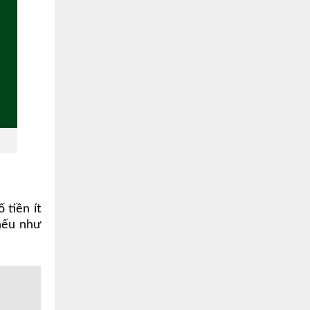
 tiền ít
 nếu như