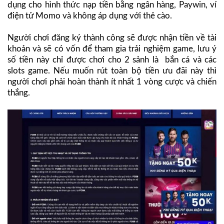
dụng cho hình thức nạp tiền bằng ngân hàng, Paywin, ví
điện tử Momo và không áp dụng với thẻ cào.
Người chơi đăng ký thành công sẽ được nhận tiền về tài
khoản và sẽ có vốn để tham gia trải nghiệm game, lưu ý
số tiền này chỉ được chơi cho 2 sảnh là bắn cá và các
slots game. Nếu muốn rút toàn bộ tiền ưu đãi này thì
người chơi phải hoàn thành ít nhất 1 vòng cược và chiến
thắng.