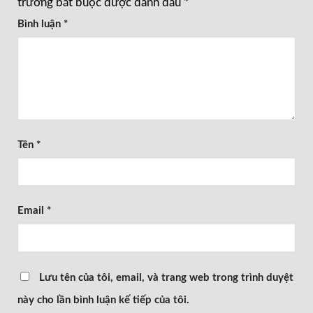
trường bắt buộc được đánh dấu
*
Bình luận
*
Tên
*
Email
*
Lưu tên của tôi, email, và trang web trong trình duyệt
này cho lần bình luận kế tiếp của tôi.