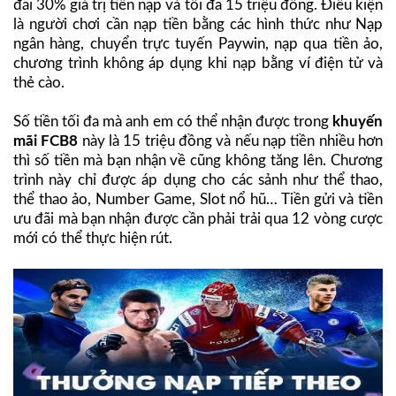
đãi 30% giá trị tiền nạp và tối đa 15 triệu đồng. Điều kiện
là người chơi cần nạp tiền bằng các hình thức như Nạp
ngân hàng, chuyển trực tuyến Paywin, nạp qua tiền ảo,
chương trình không áp dụng khi nạp bằng ví điện tử và
thẻ cào.
Số tiền tối đa mà anh em có thể nhận được trong
khuyến
mãi FCB8
này là 15 triệu đồng và nếu nạp tiền nhiều hơn
thì số tiền mà bạn nhận về cũng không tăng lên. Chương
trình này chỉ được áp dụng cho các sảnh như thể thao,
thể thao ảo, Number Game, Slot nổ hũ… Tiền gửi và tiền
ưu đãi mà bạn nhận được cần phải trải qua 12 vòng cược
mới có thể thực hiện rút.