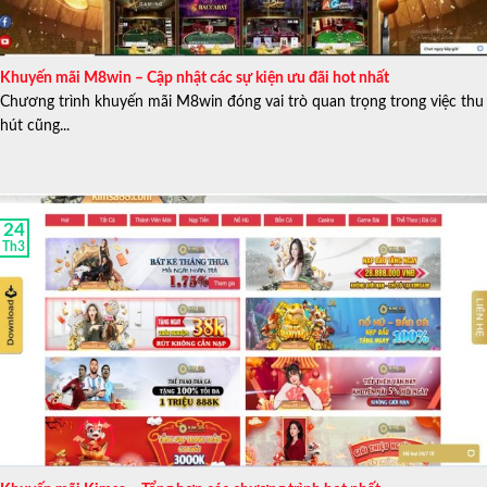
Lucas Phan
từng học và tốt nghiệp loại giỏi tại trường
Đại học Hoa Sen chuyên ngành ngôn ngữ Anh.
Khuyến mãi M8win – Cập nhật các sự kiện ưu đãi hot nhất
Anh có niềm đam mê sâu sắc với các môn thể thao, đặc
Chương trình khuyến mãi M8win đóng vai trò quan trọng trong việc thu
biệt là bóng đá. Từ đó đã khiến anh có động lực tìm hiểu
hút cũng...
chi tiết thông tin về chúng, ban đầu anh tìm hiểu về luật
chơi và các nhà cái uy tín.
Sau 1 thời gian tìm hiểu thì anh nhận thấy rằng không
phải nhà cái nào cũng uy tín như những gì mà họ quảng
24
Th3
cáo và không muốn những người chơi khác bị lừa nên
anh cùng các bạn của mình đã lập thành một team chuyên
nghiên cứu và viết bài đánh giá các nhà cái để giúp người
chơi có cái nhìn tổng quát nhất trước khi quyết định trải
nghiệm và tham gia các sản phẩm cá cược tại nhà cái.