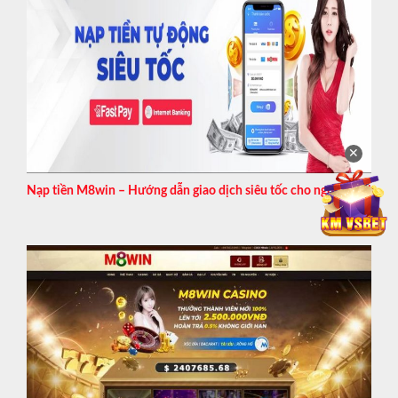
✕
Nạp tiền M8win – Hướng dẫn giao dịch siêu tốc cho người mới