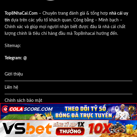
Top8NhaCai.Com
– Chuyên trang đánh giá & tổng hơp
nhà cái uy
tín
dựa trên các yếu tố khách quan. Công bằng – Minh bạch –
Chính xác và giúp mọi người nhận biết được đâu là nhà cái chất
lượng chính là tiêu chí hàng đầu mà Top8nhacai hướng đến.
Sitemap:
Telegram: @
Giới thiệu
Liên hệ
Chính sách bảo mật
×
×
×
Điều khoản