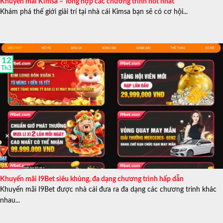
Khuyến mãi Kimsa – Tổng hợp các chương trình hot nhất
Khám phá thế giới giải trí tại nhà cái Kimsa bạn sẽ có cơ hội...
12
Th3
Khuyến mãi I9Bet siêu khủng, đa dạng chương trình hấp dẫn
Khuyến mãi I9Bet được nhà cái đưa ra đa dạng các chương trình khác
nhau...