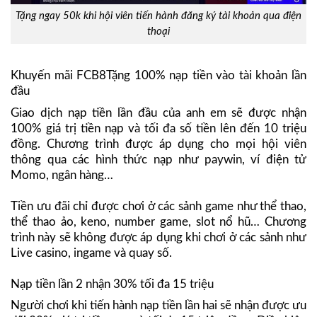
Tặng ngay 50k khi hội viên tiến hành đăng ký tài khoản qua điện
thoại
Khuyến mãi FCB8Tặng 100% nạp tiền vào tài khoản lần
đầu
Giao dịch nạp tiền lần đầu của anh em sẽ được nhận
100% giá trị tiền nạp và tối đa số tiền lên đến 10 triệu
đồng. Chương trình được áp dụng cho mọi hội viên
thông qua các hình thức nạp như paywin, ví điện tử
Momo, ngân hàng…
Tiền ưu đãi chỉ được chơi ở các sảnh game như thể thao,
thể thao ảo, keno, number game, slot nổ hũ… Chương
trình này sẽ không được áp dụng khi chơi ở các sảnh như
Live casino, ingame và quay số.
Nạp tiền lần 2 nhận 30% tối đa 15 triệu
Người chơi khi tiến hành nạp tiền lần hai sẽ nhận được ưu