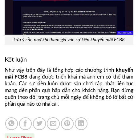
Lưu ý cần nhớ khi tham gia vào sự kiện khuyến mãi FCB8
Kết luận
Như vậy trên đây là tổng hợp các chương trình
khuyến
mãi FCB8
đang được triển khai mà anh em có thể tham
khảo. Các sự kiện luôn được sân chơi cập nhật liên tục
mang đến phần quà hấp dẫn cho khách hàng. Bạn đừng
quên theo dõi trang chủ mỗi ngày để không bỏ lỡ bất cứ
phần quà nào từ nhà cái.