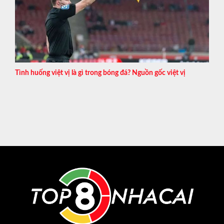
Tình huống việt vị là gì trong bóng đá? Nguồn gốc việt vị