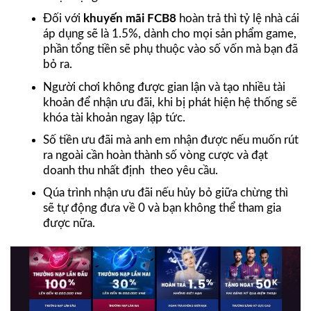
Đối với
khuyến mãi FCB8
hoàn trả thì tỷ lệ nhà cái
áp dụng sẽ là 1.5%, dành cho mọi sản phẩm game,
phần tổng tiền sẽ phụ thuộc vào số vốn mà bạn đã
bỏ ra.
Người chơi không được gian lận và tạo nhiều tài
khoản để nhận ưu đãi, khi bị phát hiện hệ thống sẽ
khóa tài khoản ngay lập tức.
Số tiền ưu đãi mà anh em nhận được nếu muốn rút
ra ngoài cần hoàn thành số vòng cược và đạt
doanh thu nhất định theo yêu cầu.
Qúa trình nhận ưu đãi nếu hủy bỏ giữa chừng thì
sẽ tự động đưa về 0 và bạn không thể tham gia
được nữa.