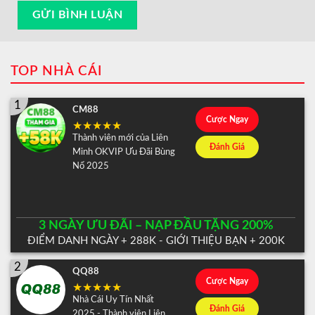
TOP NHÀ CÁI
1
CM88
Cược Ngay
Thành viên mới của Liên
Đánh Giá
Minh OKVIP Ưu Đãi Bùng
Nổ 2025
3 NGÀY ƯU ĐÃI – NẠP ĐẦU TẶNG 200%
ĐIỂM DANH NGÀY + 288K - GIỚI THIỆU BẠN + 200K
2
QQ88
Cược Ngay
Nhà Cái Uy Tín Nhất
Đánh Giá
2025 - Thành viên Liên