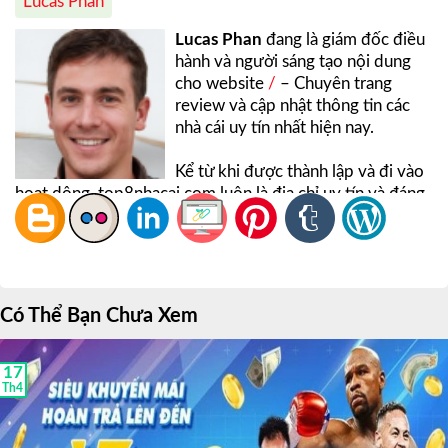
Lucas Phan
Lucas Phan
đang là giám đốc điều
hành và người sáng tạo nội dung
cho website
/
– Chuyên trang
review và cập nhật thông tin các
nhà cái uy tín nhất hiện nay.
Kể từ khi được thành lập và đi vào
hoạt dộng, top8nhacai.com luôn là địa chỉ uy tín và đáng
tin cậy nên được nhiều cược thủ tin tưởng và ủng hộ.
Ngoài việc cung cấp và cập nhật những thông tin hữu ích
liên quan đến các nhà cái, trang web còn thường xuyên
thực hiện nhiều bài review, đánh giá các nhà cái uy tín
giúp chơi có thêm nhiều thông tin hữu ích trước khi tham
Có Thể Bạn Chưa Xem
gia trải nghiệm các sản phẩm giải trí tại nhà cái.
Lucas Phan
hiện đang là nhân vật giữ vai trò sáng tạo nội
17
Th4
dung chính tại top8nhacai.com. Anh có hơn 10 năm kinh
nghiệm trong việc nghiên cứu và viết bài đánh giá nhà
cái. Hiện tại, team content tại top8nhacai.com đã có hơn