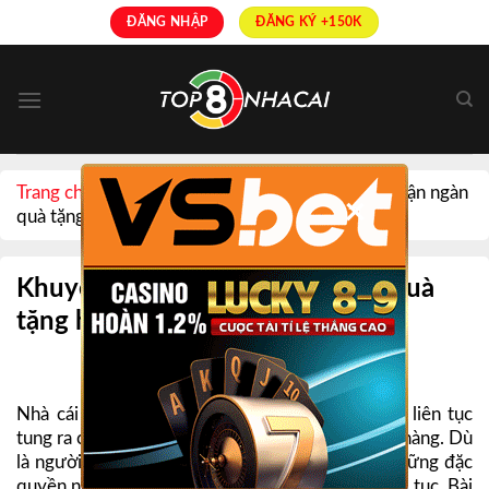
Skip
ĐĂNG NHẬP
ĐĂNG KÝ +150K
to
content
Trang chủ
»
Khuyến mãi
»
Khuyến mãi FCB8 – Nhận ngàn
×
quà tặng hấp dẫn từ sự kiện
Khuyến mãi FCB8 – Nhận ngàn quà
tặng hấp dẫn từ sự kiện
Ngày viết
10/08/2023
bởi
Lucas Phan
Nhà cái FCB8 vốn nổi tiếng về độ chịu chi khi liên tục
tung ra các quà tặng khủng từ sự kiện cho khách hàng. Dù
là người chơi mới hay lâu năm anh em đều có những đặc
quyền như nhau và được cấp thêm vốn cược liên tục. Bài