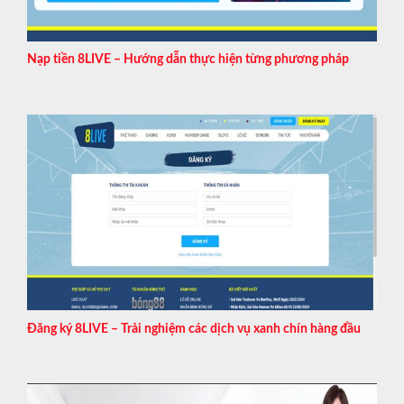
Nạp tiền 8LIVE – Hướng dẫn thực hiện từng phương pháp
Đăng ký 8LIVE – Trải nghiệm các dịch vụ xanh chín hàng đầu