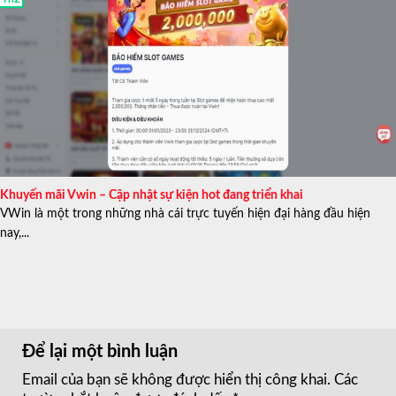
Khuyến mãi Vwin – Cập nhật sự kiện hot đang triển khai
VWin là một trong những nhà cái trực tuyến hiện đại hàng đầu hiện
nay,...
Để lại một bình luận
Email của bạn sẽ không được hiển thị công khai.
Các