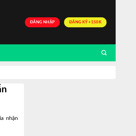
ĐĂNG NHẬP
ĐĂNG KÝ +150K
ẫn
ia nhận