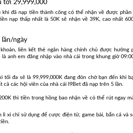
 tới 29,999,000
au khi đã nạp tiền thành công có thể nhận về được phầ
iền nạp thấp nhất là 50K sẽ nhận về 39K, cao nhất 60
2 lần/ngày
 khoản, liên kết thẻ ngân hàng chính chủ được hưởng p
đó là anh em đăng nhập vào nhà cái trong khung giờ 09:0
 xì tối đa sẽ là 99,999,000K đang đón chờ bạn đến khi 
t cả các hội viên của nhà cái I9Bet đã nạp trên 5 lần.
00K thì tiền trong hồng bao nhận về có thể rút ngay m
 lì xì chỉ sử dụng để cược điện tử, game bài, bắn cá và s
tiền.