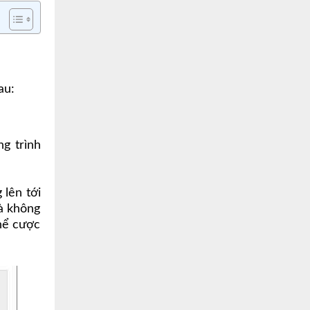
sau:
g trình
 lên tới
mà không
thể cược