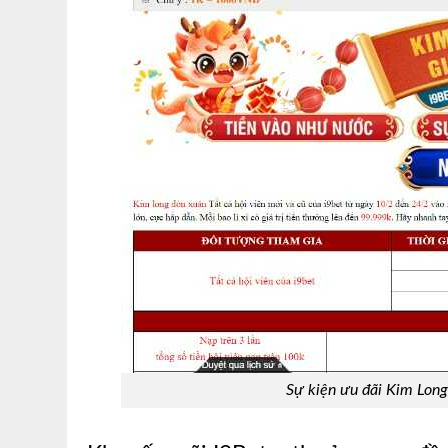
Sự kiện ưu đãi Kim Long