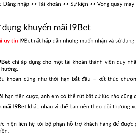
c Đăng nhập >> Tài khoản >> Sự kiện >> Vòng quay may
ử dụng khuyến mãi I9Bet
i uy tín
I9Bet rất hấp dẫn nhưng muốn nhận và sử dụng
9Bet
chỉ áp dụng cho một tài khoản thành viên duy nhất
ể hưởng.
ều khoản cũng như thời hạn bắt đầu – kết thúc chương
iới hạn tiền cược, anh em có thể rút bất cứ lúc nào cũng
 mãi I9Bet
khác nhau vì thế bạn nên theo dõi thường x
ực hiện liên hệ tới bộ phận hỗ trợ khách hàng để được 
tiền.