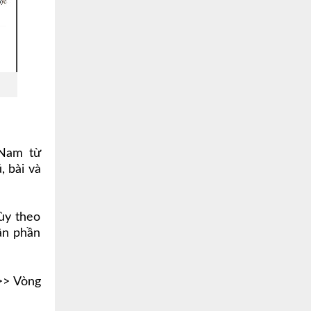
 Nam từ
 bài và
ùy theo
ận phần
 >> Vòng