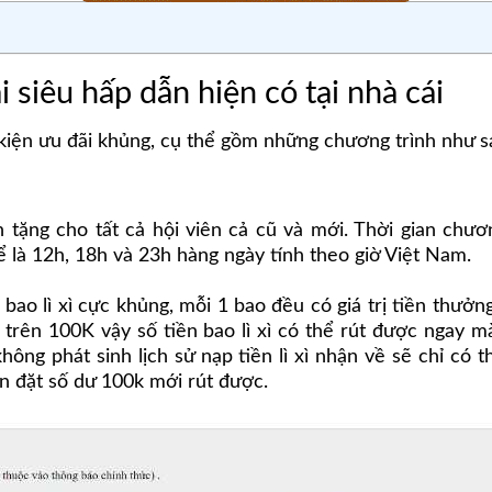
siêu hấp dẫn hiện có tại nhà cái
 kiện ưu đãi khủng, cụ thể gồm những chương trình như 
tặng cho tất cả hội viên cả cũ và mới. Thời gian chươn
ể là 12h, 18h và 23h hàng ngày tính theo giờ Việt Nam.
ao lì xì cực khủng, mỗi 1 bao đều có giá trị tiền thưởng
 trên 100K vậy số tiền bao lì xì có thể rút được ngay 
ông phát sinh lịch sử nạp tiền lì xì nhận về sẽ chỉ có 
oản đặt số dư 100k mới rút được.