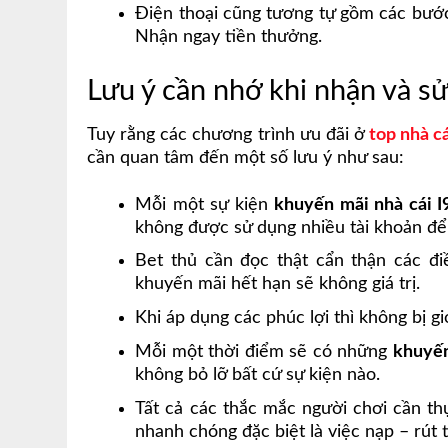
Điện thoại cũng tương tự gồm các bướ
Nhận ngay tiền thưởng.
Lưu ý cần nhớ khi nhận và s
Tuy rằng các chương trình ưu đãi ở
top nhà cá
cần quan tâm đến một số lưu ý như sau:
Mỗi một sự kiện
khuyến mãi nhà cái I
không được sử dụng nhiều tài khoản đ
Bet thủ cần đọc thật cẩn thận các đi
khuyến mãi hết hạn sẽ không giá trị.
Khi áp dụng các phúc lợi thì không bị g
Mỗi một thời điểm sẽ có những
khuyến
không bỏ lỡ bất cứ sự kiện nào.
Tất cả các thắc mắc người chơi cần th
nhanh chóng đặc biệt là việc nạp – rút 