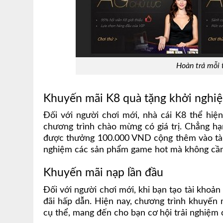
Hoàn trả mỗi 
Khuyến mãi K8 quà tặng khởi nghi
Đối với người chơi mới, nhà cái K8 thể hiệ
chương trình chào mừng có giá trị. Chẳng hạn
được thưởng 100.000 VND cộng thêm vào tài 
nghiệm các sản phẩm game hot mà không cần 
Khuyến mãi nạp lần đầu
Đối với người chơi mới, khi bạn tạo tài khoả
đãi hấp dẫn. Hiện nay, chương trình khuyến 
cụ thể, mang đến cho bạn cơ hội trải nghiệm 