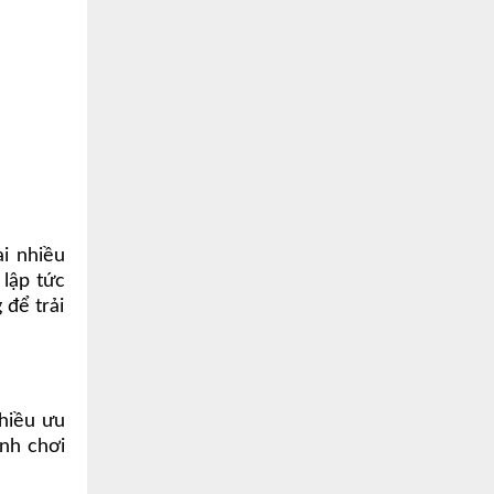
i nhiều
 lập tức
để trải
nhiều ưu
ảnh chơi