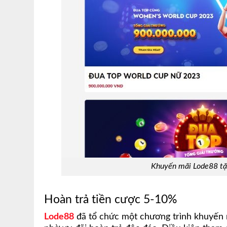
Khuyến mãi Lode88 tặn
Hoàn trả tiền cược 5-10%
Lode88
đã tổ chức một chương trình khuyến m