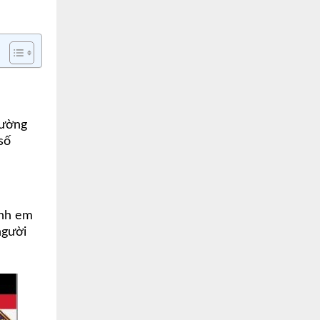
hường
số
anh em
người