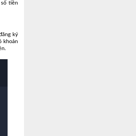
số tiền
 đăng ký
ó khoản
iền.