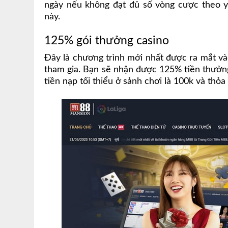
ngày nếu không đạt đủ số vòng cược theo yê
này.
125% gói thưởng casino
Đây là chương trình mới nhất được ra mắt và
tham gia. Bạn sẽ nhận được 125% tiền thưởn
tiền nạp tối thiểu ở sảnh chơi là 100k và thỏ