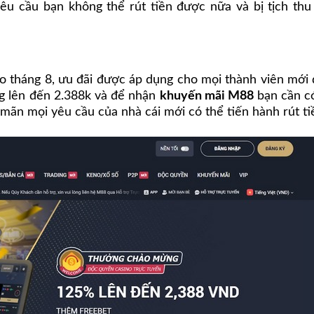
u cầu bạn không thể rút tiền được nữa và bị tịch thu 
o tháng 8, ưu đãi được áp dụng cho mọi thành viên mới
g lên đến 2.388k và để nhận
khuyến mãi M88
bạn cần c
a mãn mọi yêu cầu của nhà cái mới có thể tiến hành rút t