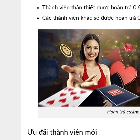
Thành viên thân thiết được hoàn trả 0,
Các thành viên khác sẽ được hoàn trả 
Hoàn trả casino
Ưu đãi thành viên mới