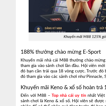
Khuyến mãi M88 125% gói 
188% thưởng chào mừng E-Sport
Khuyến mãi nhà cái M88 thưởng chào mừng E
tham gia vào sảnh chơi lần đầu. Hội viên mới
đó bạn cần trải qua 18 vòng cược. Trước đó b
đó tham gia vào các sảnh chơi như Pinnacle,
Khuyến mãi Keno & xổ số hoàn trả
Đến với M88 –
Top nhà cái uy tín
nhất Việt
sảnh chơi là Keno & xổ số. Hội viên sẽ được 