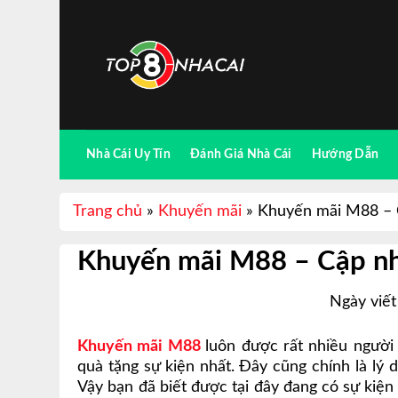
Skip
to
content
Nhà Cái Uy Tín
Đánh Giá Nhà Cái
Hướng Dẫn
Trang chủ
»
Khuyến mãi
»
Khuyến mãi M88 – C
Khuyến mãi M88 – Cập nhậ
Ngày viế
Khuyến mãi M88
luôn được rất nhiều người
quà tặng sự kiện nhất. Đây cũng chính là lý
Vậy bạn đã biết được tại đây đang có sự kiện