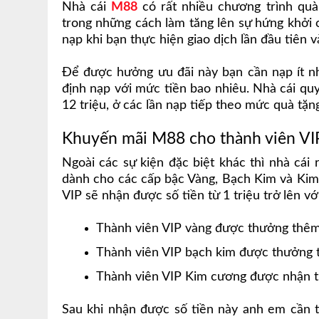
Nhà cái
M88
có rất nhiều chương trình quà
trong những cách làm tăng lên sự hứng khởi c
nạp khi bạn thực hiện giao dịch lần đầu tiên 
Để được hưởng ưu đãi này bạn cần nạp ít nhấ
định nạp với mức tiền bao nhiêu. Nhà cái quy
12 triệu, ở các lần nạp tiếp theo mức quà tặ
Khuyến mãi M88 cho thành viên VI
Ngoài các sự kiện đặc biệt khác thì nhà cái
dành cho các cấp bậc Vàng, Bạch Kim và Kim c
VIP sẽ nhận được số tiền từ 1 triệu trở lên 
Thành viên VIP vàng được thưởng thêm 2
Thành viên VIP bạch kim được thưởng th
Thành viên VIP Kim cương được nhận thê
Sau khi nhận được số tiền này anh em cần tr