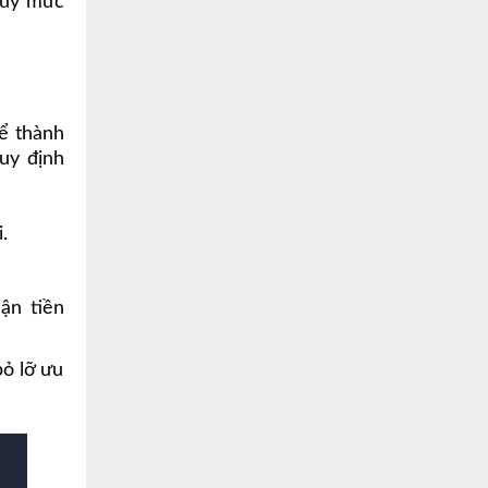
 tùy mức
ể thành
uy định
.
ận tiền
bỏ lỡ ưu