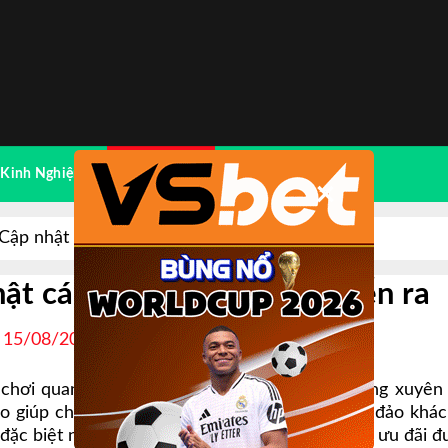
Kinh Nghiệm
Khuyến Mãi
×
ập nhật các sự kiện hot đang diễn ra
t các sự kiện hot đang diễn ra
t
15/08/2023
bởi
Lucas Phan
 chơi quan tâm, nhà cái được đánh giá là thường xuyên 
 do giúp cho sân chơi có thể thu hút được đông đảo khá
 đặc biệt nào chưa, nếu chưa thì đừng bỏ lỡ các ưu đãi 