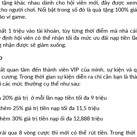
 tặng khác nhau dành cho hội viên mới, đây được xem
ho người chơi. Nổi bật trong số đó là quà tặng 100% giá 
vào ví game.
t 1 triệu vào tài khoản, tùy từng thời điểm mà nhà cá
 định hội viên có thể nhận tối đa mức ưu đãi nạp tiền lầ
ng nhận được sẽ giảm xuống.
P
 rất quan tâm đến thành viên VIP của mình, sự kiện và 
ương. Trong thời gian sự kiện diễn ra chỉ cần bạn là th
với các mức thưởng cụ thể như sau:
0% giá trị ở mỗi lần nạp tiền tối đa 9 triệu
êm 25% giá trị tiền nạp tối đa 11,5 triệu
m 30% giá trị tiền nạp ối đa 12,888 triệu
ải qua 8 vòng cược thì mới có thể rút tiền. Trong thời