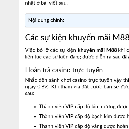
nhật ở bài viết sau.
Nội dung chính:
Các sự kiện khuyến mãi M88
Việc bỏ lỡ các sự kiện
khuyến mãi M88
khi 
liên tục các sự kiện đang được diễn ra sau đâ
Hoàn trả casino trực tuyến
Nhắc đến sảnh chơi casino trực tuyến vậy th
ngày 0.8%. Khi tham gia đặt cược bạn sẽ đư
sau:
Thành viên VIP cấp độ kim cương được 
Thành viên VIP cấp độ bạch kim được h
Thành viên VIP cấp độ vàng được hoàn 