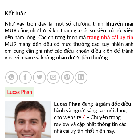
Kết luận
Như vậy trên đây là một số chương trình
khuyến mãi
MU9
cũng như lưu ý khi tham gia các sự kiện mà hội viên
nên nằm lòng. Các chương trình mà
trang nhà cái uy tín
MU9 mang đến đều có mức thưởng cao tuy nhiên anh
em cũng cần ghi nhớ các điều khoản điều kiện để tránh
việc vi phạm và không nhận được tiền thưởng.
Lucas Phan
Lucas Phan
đang là giám đốc điều
hành và người sáng tạo nội dung
cho website
/
– Chuyên trang
review và cập nhật thông tin các
nhà cái uy tín nhất hiện nay.