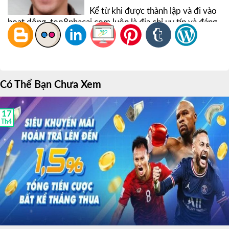
Kể từ khi được thành lập và đi vào
hoạt dộng, top8nhacai.com luôn là địa chỉ uy tín và đáng
tin cậy nên được nhiều cược thủ tin tưởng và ủng hộ.
Ngoài việc cung cấp và cập nhật những thông tin hữu ích
liên quan đến các nhà cái, trang web còn thường xuyên
thực hiện nhiều bài review, đánh giá các nhà cái uy tín
giúp chơi có thêm nhiều thông tin hữu ích trước khi tham
Có Thể Bạn Chưa Xem
gia trải nghiệm các sản phẩm giải trí tại nhà cái.
Lucas Phan
hiện đang là nhân vật giữ vai trò sáng tạo nội
17
Th4
dung chính tại top8nhacai.com. Anh có hơn 10 năm kinh
nghiệm trong việc nghiên cứu và viết bài đánh giá nhà
cái. Hiện tại, team content tại top8nhacai.com đã có hơn
10 người và chính anh là người đứng đầu giữ vai trò
trưởng nhóm, dẫn dắt và khơi nguồn cảm hứng cho cả
đội.
Hãy cùng điểm qua một vài thông tin cụ thể dưới đây để
hiểu rõ hơn về
Lucas Phan
: