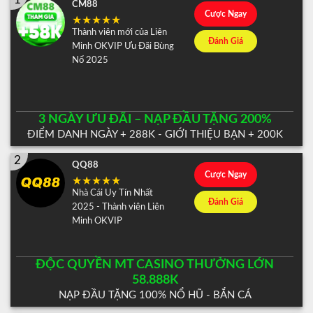
CM88
Cược Ngay
Thành viên mới của Liên
Đánh Giá
Minh OKVIP Ưu Đãi Bùng
Nổ 2025
3 NGÀY ƯU ĐÃI – NẠP ĐẦU TẶNG 200%
ĐIỂM DANH NGÀY + 288K - GIỚI THIỆU BẠN + 200K
2
QQ88
Cược Ngay
Nhà Cái Uy Tín Nhất
Đánh Giá
2025 - Thành viên Liên
Minh OKVIP
ĐỘC QUYỀN MT CASINO THƯỞNG LỚN
58.888K
NẠP ĐẦU TẶNG 100% NỔ HŨ - BẮN CÁ