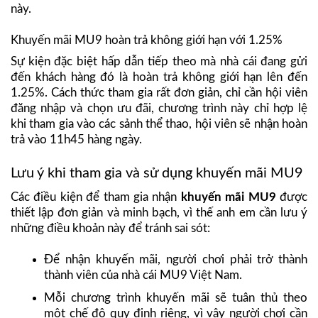
này.
Khuyến mãi MU9 hoàn trả không giới hạn với 1.25%
Sự kiện đặc biệt hấp dẫn tiếp theo mà nhà cái đang gửi
đến khách hàng đó là hoàn trả không giới hạn lên đến
1.25%. Cách thức tham gia rất đơn giản, chỉ cần hội viên
đăng nhập và chọn ưu đãi, chương trình này chỉ hợp lệ
khi tham gia vào các sảnh thể thao, hội viên sẽ nhận hoàn
trả vào 11h45 hàng ngày.
Lưu ý khi tham gia và sử dụng khuyến mãi MU9
Các điều kiện để tham gia nhận
khuyến mãi MU9
được
thiết lập đơn giản và minh bạch, vì thế anh em cần lưu ý
những điều khoản này để tránh sai sót:
Để nhận khuyến mãi, người chơi phải trở thành
thành viên của nhà cái MU9 Việt Nam.
Mỗi chương trình khuyến mãi sẽ tuân thủ theo
một chế độ quy định riêng, vì vậy người chơi cần