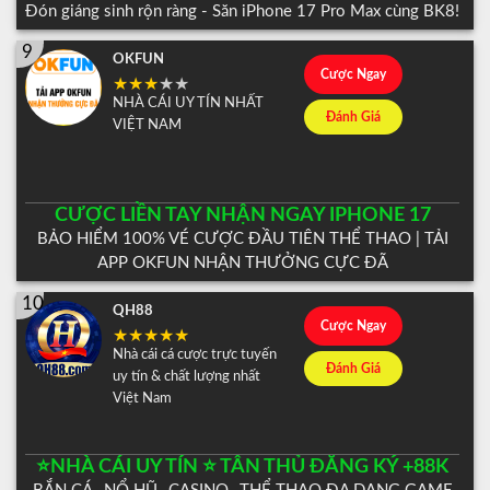
Đón giáng sinh rộn ràng - Săn iPhone 17 Pro Max cùng BK8!
9
OKFUN
Cược Ngay
NHÀ CÁI UY TÍN NHẤT
Đánh Giá
VIỆT NAM
CƯỢC LIỀN TAY NHẬN NGAY IPHONE 17
BẢO HIỂM 100% VÉ CƯỢC ĐẦU TIÊN THỂ THAO | TẢI
APP OKFUN NHẬN THƯỞNG CỰC ĐÃ
10
QH88
Cược Ngay
Nhà cái cá cược trực tuyến
Đánh Giá
uy tín & chất lượng nhất
Việt Nam
⭐️NHÀ CÁI UY TÍN ⭐️ TÂN THỦ ĐĂNG KÝ +88K