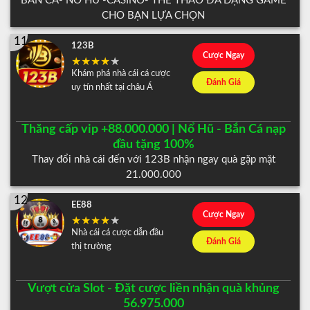
BẮN CÁ- NỔ HŨ -CASINO- THỂ THAO ĐA DẠNG GAME
CHO BẠN LỰA CHỌN
11
123B
Cược Ngay
Khám phá nhà cái cá cược
Đánh Giá
uy tín nhất tại châu Á
Thăng cấp vip +88.000.000 | Nổ Hũ - Bắn Cá nạp
đầu tặng 100%
Thay đổi nhà cái đến với 123B nhận ngay quà gặp mặt
21.000.000
12
EE88
Cược Ngay
Nhà cái cá cược dẫn đầu
Đánh Giá
thị trường
Vượt cửa Slot - Đặt cược liền nhận quà khủng
56.975.000