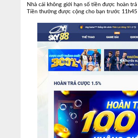
Nhà cái không giới hạn số tiền được hoàn trả
Tiền thưởng được cộng cho bạn trước 11h45 