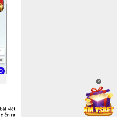
✕
ài viết
 diễn ra