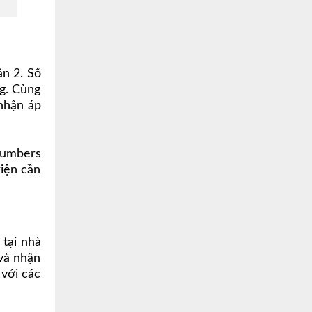
ần 2. Số
ng. Cùng
nhận áp
Numbers
kiện cần
 tại nhà
 và nhận
với các