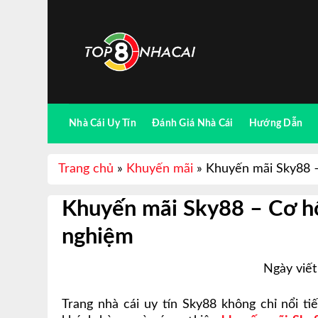
Skip
to
content
Nhà Cái Uy Tín
Đánh Giá Nhà Cái
Hướng Dẫn
Trang chủ
»
Khuyến mãi
»
Khuyến mãi Sky88 –
Khuyến mãi Sky88 – Cơ hộ
nghiệm
Ngày viế
Trang nhà cái uy tín Sky88 không chỉ nổi t