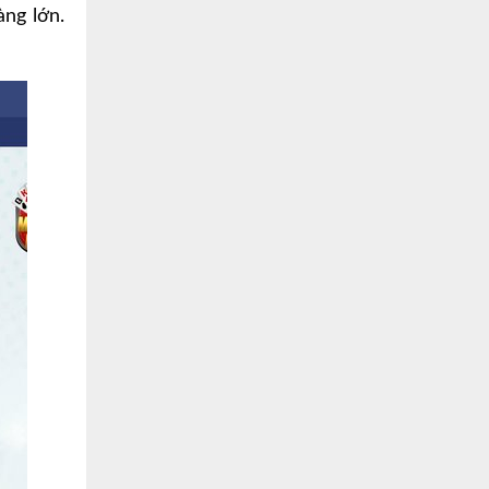
àng lớn.