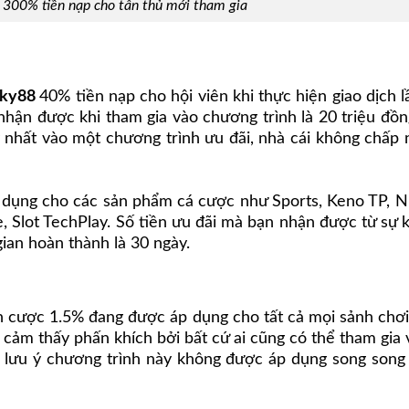
300% tiền nạp cho tân thủ mới tham gia
Sky88
40% tiền nạp cho hội viên khi thực hiện giao dịch l
nhận được khi tham gia vào chương trình là 20 triệu đồ
 nhất vào một chương trình ưu đãi, nhà cái không chấp 
áp dụng cho các sản phẩm cá cược như Sports, Keno TP, 
 Slot TechPlay. Số tiền ưu đãi mà bạn nhận được từ sự 
gian hoàn thành là 30 ngày.
n cược 1.5% đang được áp dụng cho tất cả mọi sảnh chơi
n cảm thấy phấn khích bởi bất cứ ai cũng có thể tham gia
n lưu ý chương trình này không được áp dụng song song 