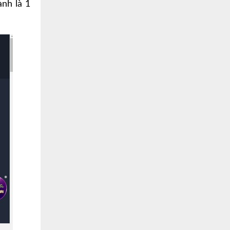
nh là 1