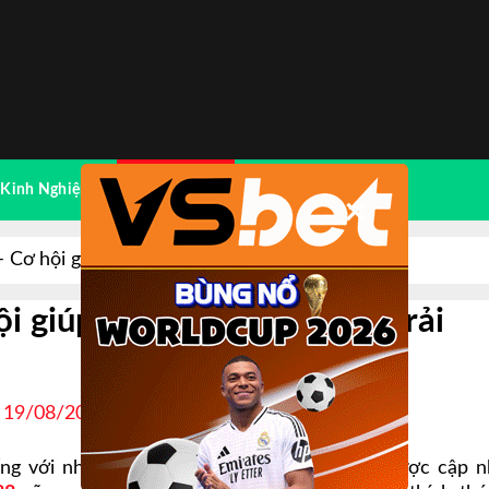
Kinh Nghiệm
Khuyến Mãi
×
 Cơ hội giúp cược thủ nhận vốn trải nghiệm
i giúp cược thủ nhận vốn trải
t
19/08/2023
bởi
Lucas Phan
iếng với nhiều dòng game hấp dẫn kịch tính được cập n