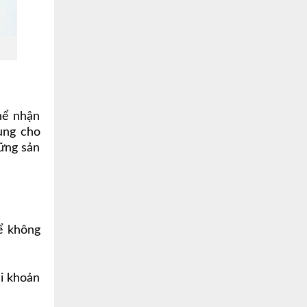
hể nhận
ụng cho
ững sản
ể không
ài khoản