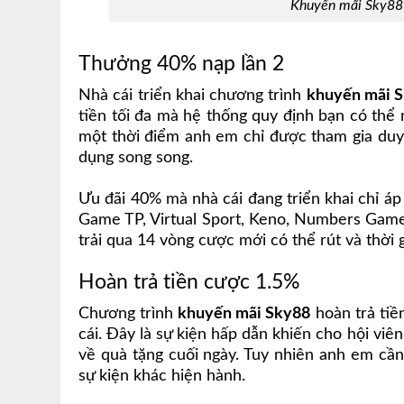
Khuyến mãi Sky88 
Thưởng 40% nạp lần 2
Nhà cái triển khai chương trình
khuyến mãi 
tiền tối đa mà hệ thống quy định bạn có thể 
một thời điểm anh em chỉ được tham gia duy
dụng song song.
Ưu đãi 40% mà nhà cái đang triển khai chỉ 
Game TP, Virtual Sport, Keno, Numbers Game,
trải qua 14 vòng cược mới có thể rút và thời 
Hoàn trả tiền cược 1.5%
Chương trình
khuyến mãi Sky88
hoàn trả tiề
cái. Đây là sự kiện hấp dẫn khiến cho hội viê
về quà tặng cuối ngày. Tuy nhiên anh em cầ
sự kiện khác hiện hành.