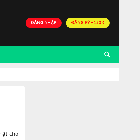
ĐĂNG NHẬP
ĐĂNG KÝ +150K
hật cho