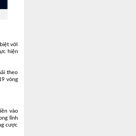
biệt với
hực hiện
ãi theo
 19 vòng
iền vào
ong lĩnh
òng cược