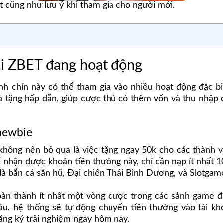
ot cũng như lưu ý khi tham gia cho người mới.
i ZBET đang hoạt động
anh chín này có thể tham gia vào nhiều hoạt động đặc b
à tặng hấp dẫn, giúp cược thủ có thêm vốn và thu nhập 
newbie
hông nên bỏ qua là việc tặng ngay 50k cho các thành v
 nhận được khoản tiền thưởng này, chỉ cần nạp ít nhất 
là bắn cá săn hũ, Đại chiến Thái Bình Dương, và Slotgam
oàn thành ít nhất một vòng cược trong các sảnh game đ
ầu, hệ thống sẽ tự động chuyển tiền thưởng vào tài kh
ăng ký trải nghiệm ngay hôm nay.