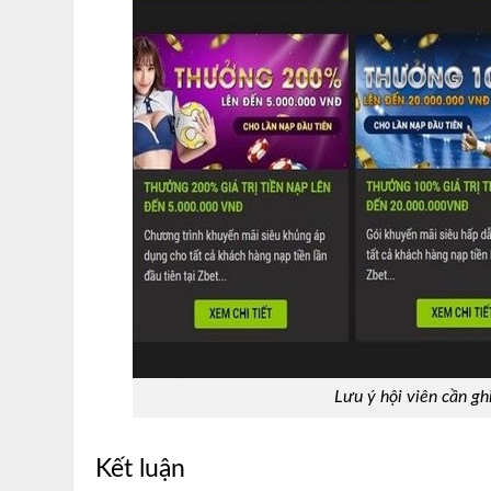
Lưu ý hội viên cần g
Kết luận