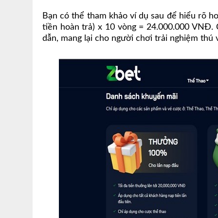
Bạn có thể tham khảo ví dụ sau để hiểu rõ hơ
tiền hoàn trả) x 10 vòng = 24.000.000 VNĐ. 
dẫn, mang lại cho người chơi trải nghiệm thú 