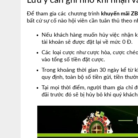
Lưu ý cần ghi nhớ khi nhận 
Để tham gia các chương trình
khuyến mãi Z
bất cứ sự cố nào hội viên cần tuân thủ theo n
Nếu khách hàng muốn hủy việc nhận kh
tài khoản sẽ được đặt lại về mức 0 Đ.
Các loại cược như cược hòa, cược chéo
vào tổng số tiền đặt cược.
Trong khoảng thời gian 30 ngày kể từ 
quy định, toàn bộ số tiền gửi, tiền thưở
Tại mọi thời điểm, người tham gia chỉ
đãi trước đó sẽ bị hủy bỏ khi quý khác