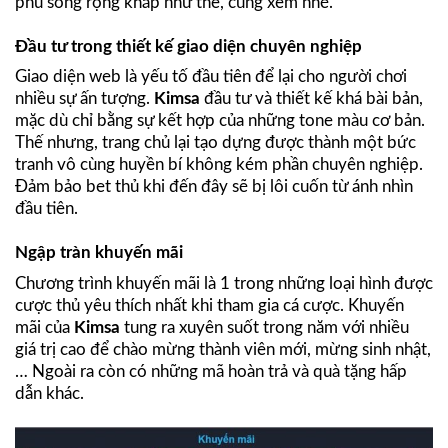
phủ sóng rộng khắp như thế, cùng xem nhé.
Đầu tư trong thiết kế giao diện chuyên nghiệp
Giao diện web là yếu tố đầu tiên để lại cho người chơi
nhiều sự ấn tượng.
Kimsa
đầu tư và thiết kế khá bài bản,
mặc dù chỉ bằng sự kết hợp của những tone màu cơ bản.
Thế nhưng, trang chủ lại tạo dựng được thành một bức
tranh vô cùng huyền bí không kém phần chuyên nghiệp.
Đảm bảo bet thủ khi đến đây sẽ bị lôi cuốn từ ánh nhìn
đầu tiên.
Ngập tràn khuyến mãi
Chương trình khuyến mãi là 1 trong những loại hình được
cược thủ yêu thích nhất khi tham gia cá cược. Khuyến
mãi của
Kimsa
tung ra xuyên suốt trong năm với nhiều
giá trị cao để chào mừng thành viên mới, mừng sinh nhật,
… Ngoài ra còn có những mã hoàn trả và quà tặng hấp
dẫn khác.