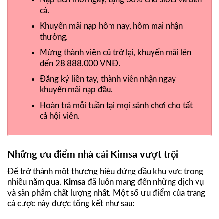
cá.
Khuyến mãi nạp hôm nay, hôm mai nhận
thưởng.
Mừng thành viên cũ trở lại, khuyến mãi lên
đến 28.888.000 VNĐ.
Đăng ký liền tay, thành viên nhận ngay
khuyến mãi nạp đầu.
Hoàn trả mỗi tuần tại mọi sảnh chơi cho tất
cả hội viên.
Những ưu điểm nhà cái Kimsa vượt trội
Để trở thành một thương hiệu đứng đầu khu vực trong
nhiều năm qua.
Kimsa
đã luôn mang đến những dịch vụ
và sản phẩm chất lượng nhất. Một số ưu điểm của trang
cá cược này được tổng kết như sau: