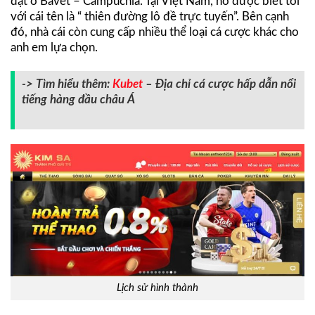
đặt ở Bavet – Campuchia. Tại Việt Nam, nó được biết tới
với cái tên là “ thiên đường lô đề trực tuyến”. Bên cạnh
đó, nhà cái còn cung cấp nhiều thể loại cá cược khác cho
anh em lựa chọn.
-> Tìm hiểu thêm:
Kubet
– Địa chỉ cá cược hấp dẫn nổi
tiếng hàng đầu châu Á
Lịch sử hình thành