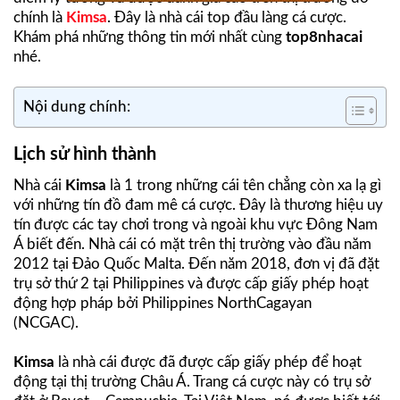
chính là
Kimsa
. Đây là nhà cái top đầu làng cá cược.
Khám phá những thông tin mới nhất cùng
top8nhacai
nhé.
Nội dung chính:
Lịch sử hình thành
Nhà cái
Kimsa
là 1 trong những cái tên chẳng còn xa lạ gì
với những tín đồ đam mê cá cược. Đây là thương hiệu uy
tín được các tay chơi trong và ngoài khu vực Đông Nam
Á biết đến. Nhà cái có mặt trên thị trường vào đầu năm
2012 tại Đảo Quốc Malta. Đến năm 2018, đơn vị đã đặt
trụ sở thứ 2 tại Philippines và được cấp giấy phép hoạt
động hợp pháp bởi Philippines NorthCagayan
(NCGAC).
Kimsa
là nhà cái được đã được cấp giấy phép để hoạt
động tại thị trường Châu Á. Trang cá cược này có trụ sở