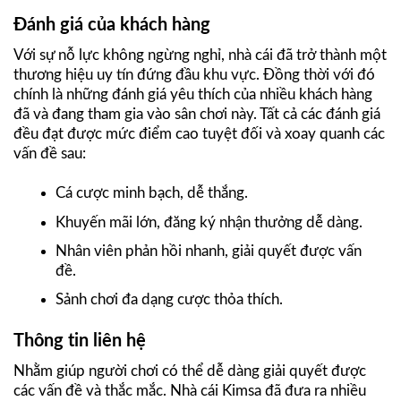
Đánh giá của khách hàng
Với sự nỗ lực không ngừng nghỉ, nhà cái đã trở thành một
thương hiệu uy tín đứng đầu khu vực. Đồng thời với đó
chính là những đánh giá yêu thích của nhiều khách hàng
đã và đang tham gia vào sân chơi này. Tất cả các đánh giá
đều đạt được mức điểm cao tuyệt đối và xoay quanh các
vấn đề sau:
Cá cược minh bạch, dễ thắng.
Khuyến mãi lớn, đăng ký nhận thưởng dễ dàng.
Nhân viên phản hồi nhanh, giải quyết được vấn
đề.
Sảnh chơi đa dạng cược thỏa thích.
Thông tin liên hệ
Nhằm giúp người chơi có thể dễ dàng giải quyết được
các vấn đề và thắc mắc. Nhà cái Kimsa đã đưa ra nhiều