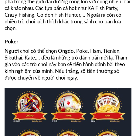
phá trong thế giới đại dương rộng lớn với cùng nhiều loại
cá khác nhau. Các tựa bắn cá hot như KA Fish Party,
Crazy Fishing, Golden Fish Hunter,… Ngoài ra còn có
nhiều trò chơi kích thích khác trong sảnh cho bạn lựa
chọn.
Poker
Người chơi có thể chọn Ongdo, Poke, Ham, Tienlen,
Sikuthai, Kate,… đều là những trò đánh bài mới lạ. Tham
gia vào các trò chơi này bạn sẽ tiến hành đánh bài theo
kinh nghiệm của mình. Nếu thắng, số tiền thưởng sẽ
được chuyển về người chơi ngay.