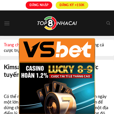
Skip
ĐĂNG NHẬP
ĐĂNG KÝ +150K
to
content
Trang chủ
»
Đánh giá nhà cái
»
Kimsa – Thiên đường cá
×
cược trực tuyến nhận tiền thưởng lớn
Kimsa – Thiên đường cá cược trực
tuyến nhận tiền thưởng lớn
Ngày viết
10/06/2023
bởi
Lucas Phan
Có thể nói, hiện nay thị trường cá cược trực tuyến ngày
một lớn mạnh. Việc chọn lựa cho mình 1 điểm đến để
dừng chân đôi khi quả là khó khăn. Nhưng sẽ có một địa
điểm lý tưởng và được đánh giá cao trên thị trường đó