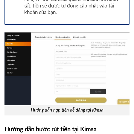
tất, tiền sẽ được tự động cập nhật vào tài
khoản của bạn.
Hướng dẫn nạp tiền dễ dàng tại Kimsa
Hướng dẫn bước rút tiền tại Kimsa