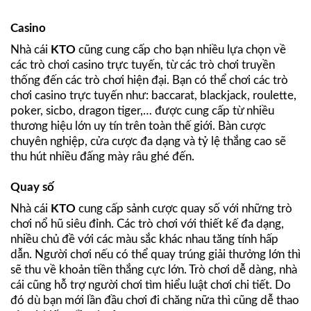
Casino
Nhà cái
KTO
cũng cung cấp cho bạn nhiều lựa chọn về
các trò chơi casino trực tuyến, từ các trò chơi truyền
thống đến các trò chơi hiện đại. Bạn có thể chơi các trò
chơi casino trực tuyến như: baccarat, blackjack, roulette,
poker, sicbo, dragon tiger,… được cung cấp từ nhiều
thương hiệu lớn uy tín trên toàn thế giới. Bàn cược
chuyên nghiệp, cửa cược đa dạng và tỷ lệ thắng cao sẽ
thu hút nhiều đấng mày râu ghé đến.
Quay số
Nhà cái
KTO
cung cấp sảnh cược quay số với những trò
chơi nổ hũ siêu đỉnh. Các trò chơi với thiết kế đa dạng,
nhiều chủ đề với các màu sắc khác nhau tăng tính hấp
dẫn. Người chơi nếu có thể quay trúng giải thưởng lớn thì
sẽ thu về khoản tiền thắng cực lớn. Trò chơi dễ dàng, nhà
cái cũng hỗ trợ người chơi tìm hiểu luật chơi chi tiết. Do
đó dù bạn mới lần đầu chơi đi chăng nữa thì cũng dễ thao