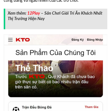
công bằng và ngẫu nhiên của các trò chơi.
Xem thêm:
12Play
– Sân Chơi Giải Trí Ăn Khách Nhất
Thị Trường Hiện Nay