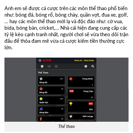
Anh em sẽ được cá cược trên các môn thể thao phổ biến
như: bóng đá, bóng rổ, bóng chày, quần vợt, đua xe, golf,
… hay các môn thể thao mới lạ và độc đáo như: cờ vua,
bida, bóng bàn, cricket,… Nhà cái hiện đang cung cấp các
tỷ lệ kèo cạnh tranh nhất, người chơi sẽ vừa theo dõi trận
đấu để thỏa đam mê vừa cá cược kiếm tiền thưởng cực
lớn.
Thể thao