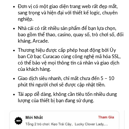
Đơn vị có một giao diện trang web rất đẹp mắt,
sang trọng và hiện đại với thiết kế logic, chuyên
nghiệp.
Nhà cái có rất nhiều sản phẩm để bạn lựa chọn,
bao gồm thể thao, casino, quay số, trò chơi số, đối
kháng, Arcade.
Thương hiệu được cấp phép hoạt động bởi Ủy
ban Cờ bạc Curacao cùng công nghệ mã hóa SSL,
có thể bảo vệ mọi thông tin cá nhân và giao dịch
của khách hàng.
Giao dịch siêu nhanh, chỉ mất chưa đến 5 – 10
phút thì người chơi sẽ được cập nhật tiền.
Tải app dễ dàng, không cần tiêu tốn nhiều dung
lượng của thiết bị bạn đang sử dụng.