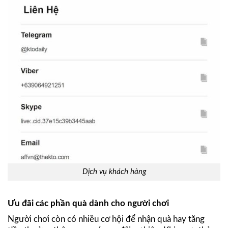
Dịch vụ khách hàng
Ưu đãi các phần quà dành cho người chơi
Người chơi còn có nhiều cơ hội để nhận quà hay tăng