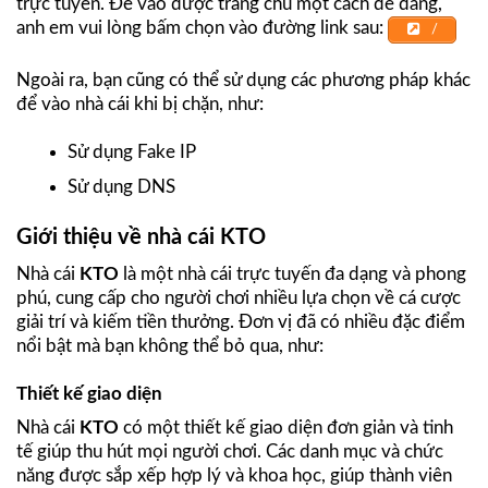
trực tuyến. Để vào được trang chủ một cách dễ dàng,
anh em vui lòng bấm chọn vào đường link sau:
/
Ngoài ra, bạn cũng có thể sử dụng các phương pháp khác
để vào nhà cái khi bị chặn, như:
Sử dụng Fake IP
Sử dụng DNS
Giới thiệu về nhà cái KTO
Nhà cái
KTO
là một nhà cái trực tuyến đa dạng và phong
phú, cung cấp cho người chơi nhiều lựa chọn về cá cược
giải trí và kiếm tiền thưởng. Đơn vị đã có nhiều đặc điểm
nổi bật mà bạn không thể bỏ qua, như:
Thiết kế giao diện
Nhà cái
KTO
có một thiết kế giao diện đơn giản và tinh
tế giúp thu hút mọi người chơi. Các danh mục và chức
năng được sắp xếp hợp lý và khoa học, giúp thành viên