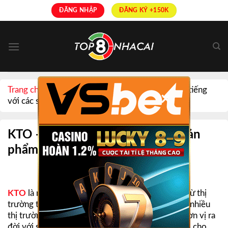
Skip
ĐĂNG NHẬP
ĐĂNG KÝ +150K
to
content
Trang chủ
»
Đánh giá nhà cái
»
KTO – Nhà cái nổi tiếng
×
với các sản phẩm cá cược chất lừ
KTO – Nhà cái nổi tiếng với các sản
phẩm cá cược chất lừ
Ngày viết
18/09/2023
bởi
Lucas Phan
KTO
là một nhà cái thành lập từ sớm, bắt nguồn từ thị
trường thể thao. Sau dần, đơn vị đã tham gia vào nhiều
thị trường cá cược khác như casino, quay số,… Đơn vị ra
đời với sự hiểu biết chuyên sâu về tỷ lệ cược giúp cho