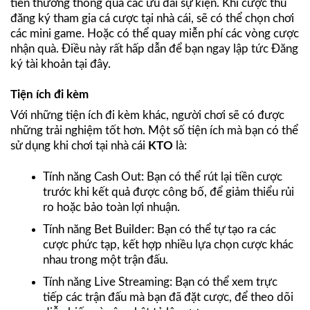
tiền thưởng thông qua các ưu đãi sự kiện. Khi cược thủ
đăng ký tham gia cá cược tại nhà cái, sẽ có thể chọn chơi
các mini game. Hoặc có thể quay miễn phí các vòng cược
nhận quà. Điều này rất hấp dẫn để bạn ngay lập tức Đăng
ký tài khoản tại đây.
Tiện ích đi kèm
Với những tiện ích đi kèm khác, người chơi sẽ có được
những trải nghiệm tốt hơn. Một số tiện ích mà bạn có thể
sử dụng khi chơi tại nhà cái
KTO
là:
Tính năng Cash Out: Bạn có thể rút lại tiền cược
trước khi kết quả được công bố, để giảm thiểu rủi
ro hoặc bảo toàn lợi nhuận.
Tính năng Bet Builder: Bạn có thể tự tạo ra các
cược phức tạp, kết hợp nhiều lựa chọn cược khác
nhau trong một trận đấu.
Tính năng Live Streaming: Bạn có thể xem trực
tiếp các trận đấu mà bạn đã đặt cược, để theo dõi