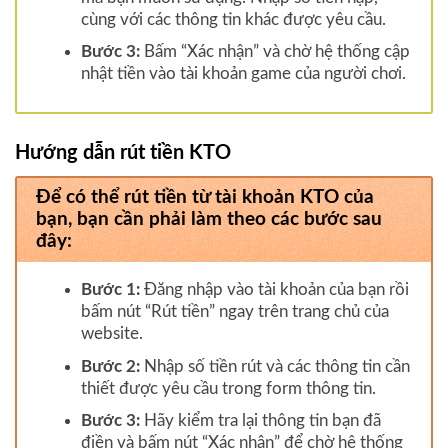
cùng với các thông tin khác được yêu cầu.
Bước 3:
Bấm “Xác nhận” và chờ hệ thống cập
nhật tiền vào tài khoản game của người chơi.
Hướng dẫn rút tiền KTO
Để có thể rút tiền từ tài khoản KTO của
bạn, bạn cần phải làm theo các bước sau
đây:
Bước 1:
Đăng nhập vào tài khoản của bạn rồi
bấm nút “Rút tiền” ngay trên trang chủ của
website.
Bước 2:
Nhập số tiền rút và các thông tin cần
thiết được yêu cầu trong form thông tin.
Bước 3:
Hãy kiểm tra lại thông tin bạn đã
điền và bấm nút “Xác nhận” để chờ hệ thống