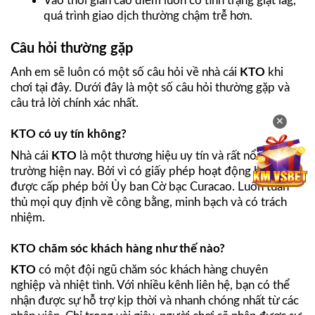
Vào thời gian cao điểm luôn có tình trạng giật lag,
quá trình giao dịch thường chậm trễ hơn.
Câu hỏi thường gặp
Anh em sẽ luôn có một số câu hỏi về nhà cái
KTO
khi
chơi tại đây. Dưới đây là một số câu hỏi thường gặp và
câu trả lời chính xác nhất.
✕
KTO có uy tín không?
Nhà cái
KTO
là một thương hiệu uy tín và rất nổi trên thị
trường hiện nay. Bởi vì có giấy phép hoạt động hợp pháp
được cấp phép bởi Ủy ban Cờ bạc Curacao. Luôn tuân
thủ mọi quy định về công bằng, minh bạch và có trách
nhiệm.
KTO chăm sóc khách hàng như thế nào?
KTO
có một đội ngũ chăm sóc khách hàng chuyên
nghiệp và nhiệt tình. Với nhiều kênh liên hệ, bạn có thể
nhận được sự hỗ trợ kịp thời và nhanh chóng nhất từ các