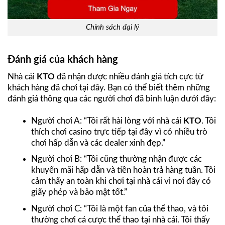
Chính sách đại lý
Đánh giá của khách hàng
Nhà cái
KTO
đã nhận được nhiều đánh giá tích cực từ
khách hàng đã chơi tại đây. Bạn có thể biết thêm những
đánh giá thông qua các người chơi đã bình luận dưới đây:
Người chơi A: “Tôi rất hài lòng với nhà cái
KTO
. Tôi
thích chơi casino trực tiếp tại đây vì có nhiều trò
chơi hấp dẫn và các dealer xinh đẹp.”
Người chơi B: “Tôi cũng thường nhận được các
khuyến mãi hấp dẫn và tiền hoàn trả hàng tuần. Tôi
cảm thấy an toàn khi chơi tại nhà cái vì nơi đây có
giấy phép và bảo mật tốt.”
Người chơi C: “Tôi là một fan của thể thao, và tôi
thường chơi cá cược thể thao tại nhà cái. Tôi thấy