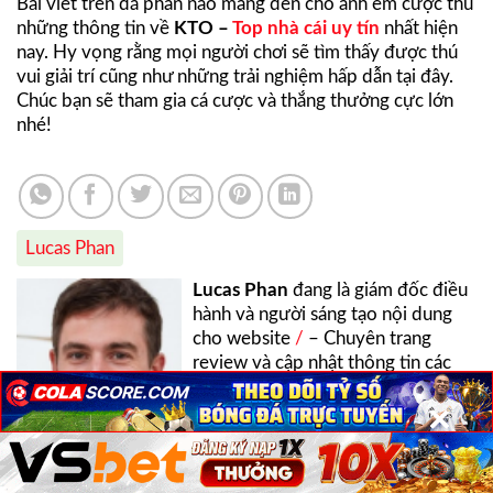
Bài viết trên đã phần nào mang đến cho anh em cược thủ
những thông tin về
KTO –
Top nhà cái uy tín
nhất hiện
nay
. Hy vọng rằng mọi người chơi sẽ tìm thấy được thú
vui giải trí cũng như những trải nghiệm hấp dẫn tại đây.
Chúc bạn sẽ tham gia cá cược và thắng thưởng cực lớn
nhé!
Lucas Phan
Lucas Phan
đang là giám đốc điều
hành và người sáng tạo nội dung
cho website
/
– Chuyên trang
review và cập nhật thông tin các
nhà cái uy tín nhất hiện nay.
×
×
×
Kể từ khi được thành lập và đi vào
hoạt dộng, top8nhacai.com luôn là địa chỉ uy tín và đáng
tin cậy nên được nhiều cược thủ tin tưởng và ủng hộ.