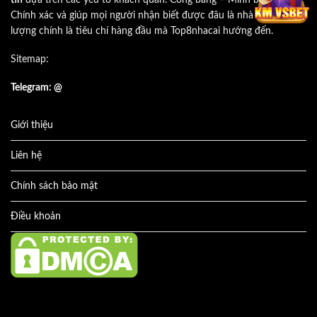
tín
dựa trên các yếu tố khách quan. Công bằng – Minh bạch –
Chính xác và giúp mọi người nhận biết được đâu là nhà cái chất
lượng chính là tiêu chí hàng đầu mà Top8nhacai hướng đến.
Sitemap:
Telegram: @
Giới thiệu
Liên hệ
Chính sách bảo mật
Điều khoản