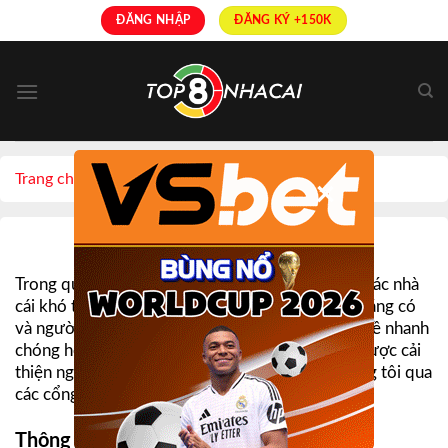
Skip
ĐĂNG NHẬP
ĐĂNG KÝ +150K
to
content
Trang chủ
»
Liên hệ
×
Liên hệ với Top8nhacai.com
Trong quá trình tham gia trải nghiệm cá cược tại các nhà
cái khó tránh khỏi việc gặp những sự cố không đáng có
và người chơi muốn được hỗ trợ giải quyết vấn đề nhanh
chóng hoặc muốn đóng góp ý kiến để sân chơi được cải
thiện ngày một tốt đẹp hơn, hãy liên hệ với chúng tôi qua
các cổng thông tin sau.
Thông tin liên hệ