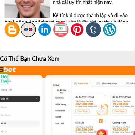
nhà cái uy tín nhất hiện nay.
Kể từ khi được thành lập và đi vào
hoạt dộng, top8nhacai.com luôn là địa chỉ uy tín và đáng
tin cậy nên được nhiều cược thủ tin tưởng và ủng hộ.
Ngoài việc cung cấp và cập nhật những thông tin hữu ích
liên quan đến các nhà cái, trang web còn thường xuyên
thực hiện nhiều bài review, đánh giá các nhà cái uy tín
giúp chơi có thêm nhiều thông tin hữu ích trước khi tham
Có Thể Bạn Chưa Xem
gia trải nghiệm các sản phẩm giải trí tại nhà cái.
Lucas Phan
hiện đang là nhân vật giữ vai trò sáng tạo nội
06
dung chính tại top8nhacai.com. Anh có hơn 10 năm kinh
Th4
nghiệm trong việc nghiên cứu và viết bài đánh giá nhà
cái. Hiện tại, team content tại top8nhacai.com đã có hơn
10 người và chính anh là người đứng đầu giữ vai trò
trưởng nhóm, dẫn dắt và khơi nguồn cảm hứng cho cả
đội.
Hãy cùng điểm qua một vài thông tin cụ thể dưới đây để
hiểu rõ hơn về
Lucas Phan
: