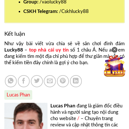
Group:
/vaolucky88
CSKH Telegram:
/Cskhlucky88
Kết luận
Như vậy bài viết vừa chia sẻ về sân chơi đình đám
Lucky88
–
top nhà cái uy tín
số 1 châu Á. Nếu anh em
✕
đang kiếm tìm một địa chỉ phù hợp để thư giãn mà vẫn có
thể kiếm tiền đây chính là gợi ý cho bạn.
Lucas Phan
Lucas Phan
đang là giám đốc điều
hành và người sáng tạo nội dung
cho website
/
– Chuyên trang
review và cập nhật thông tin các