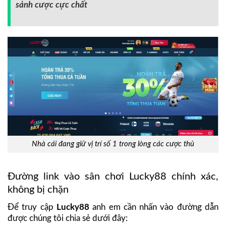
sảnh cược cực chất
Nhà cái đang giữ vị trí số 1 trong lòng các cược thủ
Đường link vào sân chơi Lucky88 chính xác,
không bị chặn
Để truy cập
Lucky88
anh em cần nhấn vào đường dẫn
được chúng tôi chia sẻ dưới đây: