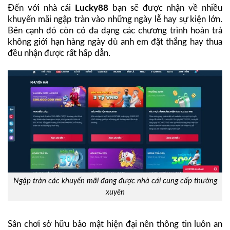
Đến với nhà cái
Lucky88
bạn sẽ được nhận về nhiều
khuyến mãi ngập tràn vào những ngày lễ hay sự kiện lớn.
Bên cạnh đó còn có đa dạng các chương trình hoàn trả
không giới hạn hàng ngày dù anh em đặt thắng hay thua
đều nhận được rất hấp dẫn.
Ngập tràn các khuyến mãi đang được nhà cái cung cấp thường
xuyên
Sân chơi sở hữu bảo mật hiện đại nên thông tin luôn an