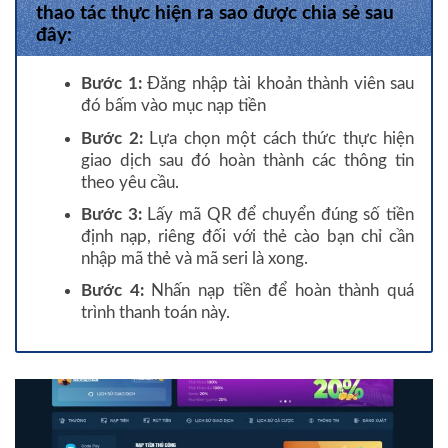
thao tác thực hiện ra sao được chia sẻ sau
đây:
Bước 1:
Đăng nhập tài khoản thành viên sau
đó bấm vào mục nạp tiền
Bước 2:
Lựa chọn một cách thức thực hiện
giao dịch sau đó hoàn thành các thông tin
theo yêu cầu.
Bước 3:
Lấy mã QR để chuyển đúng số tiền
định nạp, riêng đối với thẻ cào bạn chỉ cần
nhập mã thẻ và mã seri là xong.
Bước 4:
Nhấn nạp tiền để hoàn thành quá
trình thanh toán này.