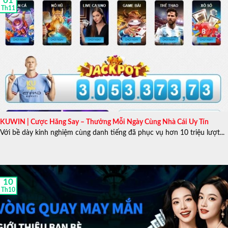
01
Th11
KUWIN | Cược Hăng Say – Thưởng Mỗi Ngày Cùng Nhà Cái Uy Tín
Với bề dày kinh nghiệm cùng danh tiếng đã phục vụ hơn 10 triệu lượt...
10
Th10