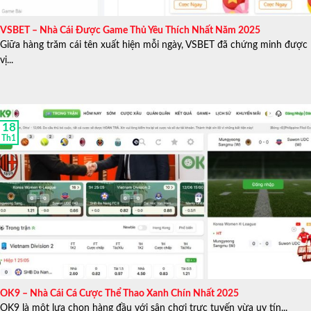
VSBET – Nhà Cái Được Game Thủ Yêu Thích Nhất Năm 2025
Lucas Phan
là ai?
Giữa hàng trăm cái tên xuất hiện mỗi ngày, VSBET đã chứng minh được
Họ và tên:
Lucas Phan
– Phan Anh Huy
vị...
Ngày sinh: 7/8/1988
Giới tính: Nam
Quê quán: TP. Hồ Chí Minh
18
Th1
Địa chỉ hiện tại: 98/5C Phan Văn Hân, Phường 17,
Bình Thạnh, Thành phố Hồ Chí Minh, Việt Nam.
Trình độ học vấn: Đại học
Số điện thoại liên hệ: 0911 733 756
Lucas Phan
từng học và tốt nghiệp loại giỏi tại trường
Đại học Hoa Sen chuyên ngành ngôn ngữ Anh.
Anh có niềm đam mê sâu sắc với các môn thể thao, đặc
OK9 – Nhà Cái Cá Cược Thể Thao Xanh Chín Nhất 2025
biệt là bóng đá. Từ đó đã khiến anh có động lực tìm hiểu
OK9 là một lựa chọn hàng đầu với sân chơi trực tuyến vừa uy tín...