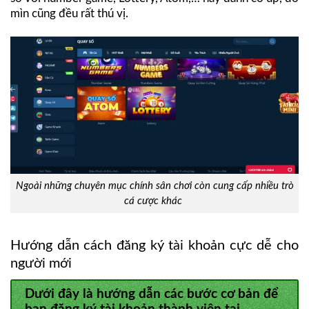
mìn cũng đều rất thú vị.
Ngoài những chuyên mục chính sân chơi còn cung cấp nhiều trò
cá cược khác
Hướng dẫn cách đăng ký tài khoản cực dễ cho
người mới
Dưới đây là hướng dẫn các bước cơ bản để