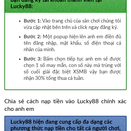
bạn đăng ký tài khoản thành viên tại
Lucky88:
Bước 1:
Vào trang chủ của sân chơi chúng tôi
vừa cập nhật bên trên và click ngay đăng ký.
Bước 2:
Một popup hiện lên anh em điền đủ
tên đăng nhập, mật khẩu, số điện thoại cá
nhân của mình.
Bước 3:
Bấm chọn tiếp tục anh em sẽ được
chọn 1 số may mắn, con số này mà trùng với
số cuối giải đặc biệt XSMB vậy bạn được
nhận 30% tổng thua cả tuần.
Chia sẻ cách nạp tiền vào Lucky88 chính xác
cho anh em
Lucky88 hiện đang cung cấp đa dạng các
phương thức nạp tiền cho tất cả người chơi,