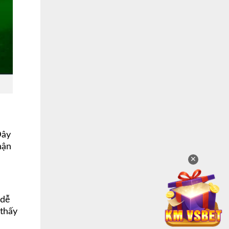
Đây
hận
✕
 dễ
 thấy