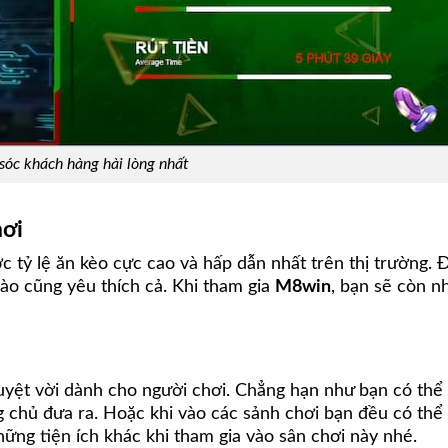
óc khách hàng hài lòng nhất
hơi
 tỷ lệ ăn kèo cực cao và hấp dẫn nhất trên thị trường. 
nào cũng yêu thích cả. Khi tham gia
M8win
, bạn sẽ còn n
tuyệt vời dành cho người chơi. Chẳng hạn như bạn có thể
 chủ đưa ra. Hoặc khi vào các sảnh chơi bạn đều có thể
ng tiện ích khác khi tham gia vào sân chơi này nhé.