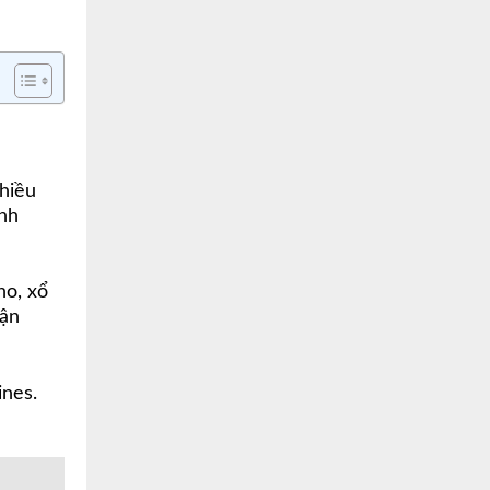
nhiều
ành
no, xổ
hận
ines.