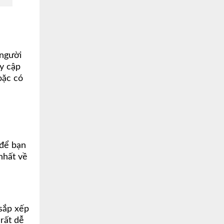
 người
uy cập
oặc có
 để bạn
nhất về
sắp xếp
rất dễ