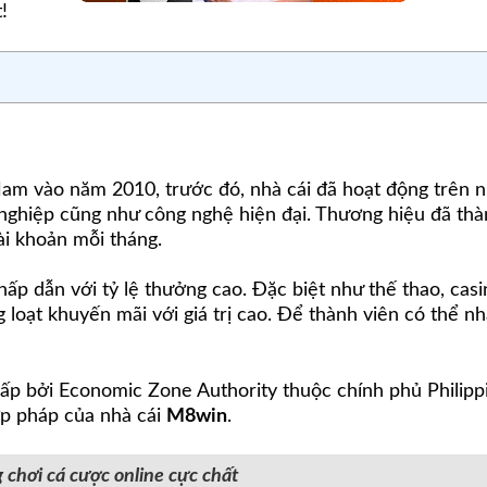
!
 Nam vào năm 2010, trước đó, nhà cái đã hoạt động trên 
nghiệp cũng như công nghệ hiện đại. Thương hiệu đã th
ài khoản mỗi tháng.
hấp dẫn với tỷ lệ thưởng cao. Đặc biệt như thế thao, casi
 loạt khuyến mãi với giá trị cao. Để thành viên có thể n
p bởi Economic Zone Authority thuộc chính phủ Philipp
ợp pháp của nhà cái
M8win
.
chơi cá cược online cực chất