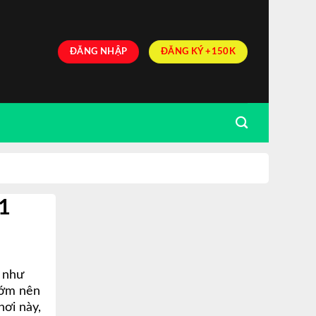
ĐĂNG NHẬP
ĐĂNG KÝ +150K
 1
 như
 sớm nên
hơi này,