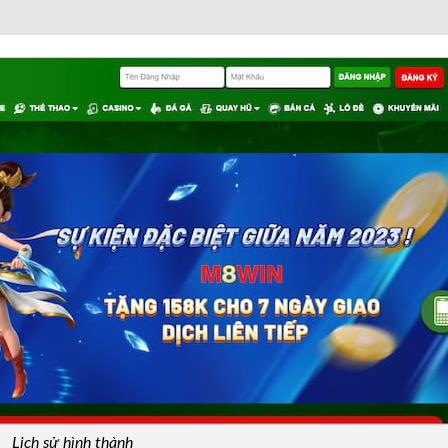
Lịch sử hình thành