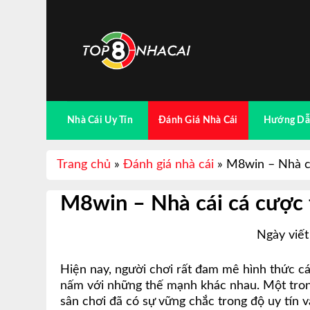
Skip
to
content
Nhà Cái Uy Tín
Đánh Giá Nhà Cái
Hướng Dẫ
Trang chủ
»
Đánh giá nhà cái
»
M8win – Nhà cái
M8win – Nhà cái cá cược t
Ngày viế
Hiện nay, người chơi rất đam mê hình thức c
nấm với những thế mạnh khác nhau. Một tron
sân chơi đã có sự vững chắc trong độ uy tín 