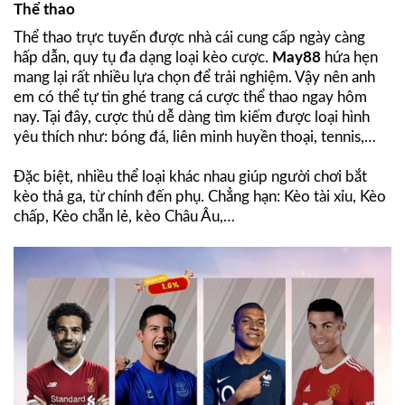
Thể thao
Thể thao trực tuyến được nhà cái cung cấp ngày càng
hấp dẫn, quy tụ đa dạng loại kèo cược.
May88
hứa hẹn
mang lại rất nhiều lựa chọn để trải nghiệm. Vậy nên anh
em có thể tự tin ghé trang cá cược thể thao ngay hôm
nay. Tại đây, cược thủ dễ dàng tìm kiếm được loại hình
yêu thích như: bóng đá, liên minh huyền thoại, tennis,…
Đặc biệt, nhiều thể loại khác nhau giúp người chơi bắt
kèo thả ga, từ chính đến phụ. Chẳng hạn: Kèo tài xỉu, Kèo
chấp, Kèo chẵn lẻ, kèo Châu Âu,…