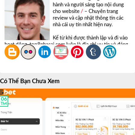
hành và người sáng tạo nội dung
cho website
/
– Chuyên trang
review và cập nhật thông tin các
nhà cái uy tín nhất hiện nay.
Kể từ khi được thành lập và đi vào
hoạt dộng, top8nhacai.com luôn là địa chỉ uy tín và đáng
tin cậy nên được nhiều cược thủ tin tưởng và ủng hộ.
Ngoài việc cung cấp và cập nhật những thông tin hữu ích
liên quan đến các nhà cái, trang web còn thường xuyên
thực hiện nhiều bài review, đánh giá các nhà cái uy tín
giúp chơi có thêm nhiều thông tin hữu ích trước khi tham
Có Thể Bạn Chưa Xem
gia trải nghiệm các sản phẩm giải trí tại nhà cái.
Lucas Phan
hiện đang là nhân vật giữ vai trò sáng tạo nội
06
dung chính tại top8nhacai.com. Anh có hơn 10 năm kinh
Th4
nghiệm trong việc nghiên cứu và viết bài đánh giá nhà
cái. Hiện tại, team content tại top8nhacai.com đã có hơn
10 người và chính anh là người đứng đầu giữ vai trò
trưởng nhóm, dẫn dắt và khơi nguồn cảm hứng cho cả