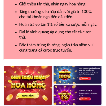
Giới thiệu tân thủ, nhận ngay hoa hồng.
Tặng thưởng siêu hấp dẫn với giá trị 100%
cho tài khoản nạp tiền đầu tiên.
Hoàn trả vô tận 1% số tiền cá cược mỗi ngày.
Đại lễ vinh quang áp dụng cho tất cả cược
thủ.
Bốc thăm trúng thưởng, ngập tràn niềm vui
cùng trang cá cược trực tuyến.