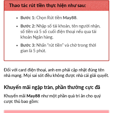
Thao tác rút tiền thực hiện như sau:
Bước 1:
Chọn Rút tiền
May88
.
Bước 2:
Nhập số tài khoản, tên người nhận,
số tiền và 5 số cuối điện thoại nếu qua tài
khoản Ngân hàng.
Bước 3:
Nhấn “rút tiền” và chờ trong thời
gian là 5 phút.
Đối với card điện thoại, anh em phải cập nhật đúng tên
nhà mạng. Mọi sai sót đều không được nhà cái giải quyết.
Khuyến mãi ngập tràn, phần thưởng cực đã
Khuyến mãi
May88
như một phần quà tri ân cho quý
cược thủ bao gồm: