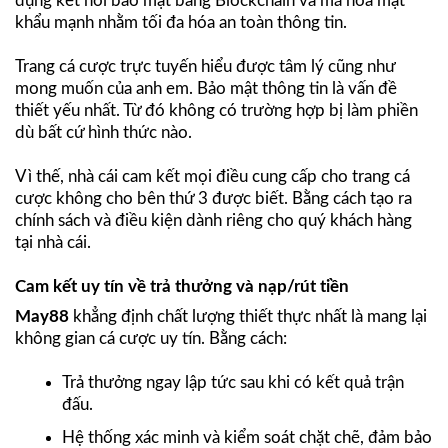
dụng kết nối bảo mật bằng Blockchain và mã hóa mật
khẩu mạnh nhằm tối đa hóa an toàn thông tin.
Trang cá cược trực tuyến hiểu được tâm lý cũng như
mong muốn của anh em. Bảo mật thông tin là vấn đề
thiết yếu nhất. Từ đó không có trường hợp bị làm phiền
dù bất cứ hình thức nào.
Vì thế, nhà cái cam kết mọi điều cung cấp cho trang cá
cược không cho bên thứ 3 được biết. Bằng cách tạo ra
chính sách và điều kiện dành riêng cho quý khách hàng
tại nhà cái.
Cam kết uy tín về trả thưởng và nạp/rút tiền
May88
khẳng định chất lượng thiết thực nhất là mang lại
không gian cá cược uy tín. Bằng cách:
Trả thưởng ngay lập tức sau khi có kết quả trận
đấu.
Hệ thống xác minh và kiểm soát chặt chẽ, đảm bảo