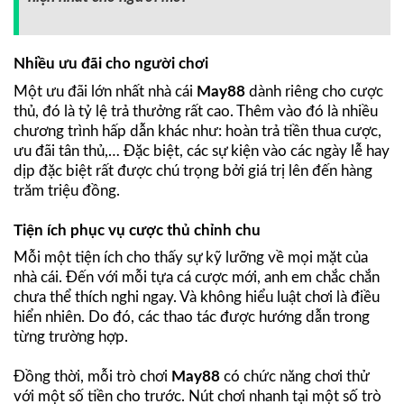
Nhiều ưu đãi cho người chơi
Một ưu đãi lớn nhất nhà cái
May88
dành riêng cho cược
thủ, đó là tỷ lệ trả thưởng rất cao. Thêm vào đó là nhiều
chương trình hấp dẫn khác như: hoàn trả tiền thua cược,
ưu đãi tân thủ,… Đặc biệt, các sự kiện vào các ngày lễ hay
dịp đặc biệt rất được chú trọng bởi giá trị lên đến hàng
trăm triệu đồng.
Tiện ích phục vụ cược thủ chỉnh chu
Mỗi một tiện ích cho thấy sự kỹ lưỡng về mọi mặt của
nhà cái. Đến với mỗi tựa cá cược mới, anh em chắc chắn
chưa thể thích nghi ngay. Và không hiểu luật chơi là điều
hiển nhiên. Do đó, các thao tác được hướng dẫn trong
từng trường hợp.
Đồng thời, mỗi trò chơi
May88
có chức năng chơi thử
với một số tiền cho trước. Nút chơi nhanh tại một số trò