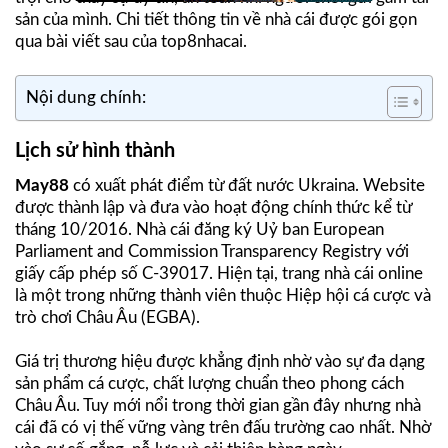
sản của mình. Chi tiết thông tin về nhà cái được gói gọn
qua bài viết sau của top8nhacai.
Nội dung chính:
Lịch sử hình thành
May88
có xuất phát điểm từ đất nước Ukraina. Website
được thành lập và đưa vào hoạt động chính thức kể từ
tháng 10/2016. Nhà cái đăng ký Uỷ ban European
Parliament and Commission Transparency Registry với
giấy cấp phép số C-39017. Hiện tại, trang nhà cái online
là một trong những thành viên thuộc Hiệp hội cá cược và
trò chơi Châu Âu (EGBA).
Giá trị thương hiệu được khẳng định nhờ vào sự đa dạng
sản phẩm cá cược, chất lượng chuẩn theo phong cách
Châu Âu. Tuy mới nổi trong thời gian gần đây nhưng nhà
cái
đã có vị thế vững vàng trên đấu trường cao nhất. Nhờ