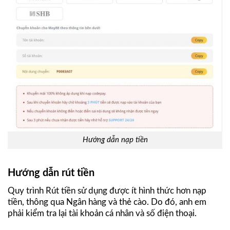
Hướng dẫn nạp tiền
Hướng dẫn rút tiền
Quy trình Rút tiền sử dụng được ít hình thức hơn nạp
tiền, thông qua Ngân hàng và thẻ cào. Do đó, anh em
phải kiểm tra lại tài khoản cá nhân và số điện thoại.