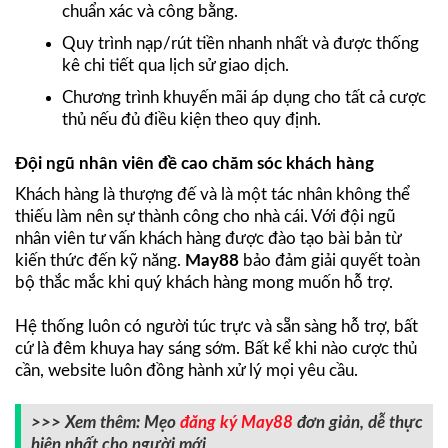
chuẩn xác và công bằng.
Quy trình nạp/rút tiền nhanh nhất và được thống
kê chi tiết qua lịch sử giao dịch.
Chương trình khuyến mãi áp dụng cho tất cả cược
thủ nếu đủ điều kiện theo quy định.
Đội ngũ nhân viên đề cao chăm sóc khách hàng
Khách hàng là thượng đế và là một tác nhân không thể
thiếu làm nên sự thành công cho nhà cái. Với đội ngũ
nhân viên tư vấn khách hàng được đào tạo bài bản từ
kiến thức đến kỹ năng.
May88
bảo đảm giải quyết toàn
bộ thắc mắc khi quý khách hàng mong muốn hỗ trợ.
Hệ thống luôn có người túc trực và sẵn sàng hỗ trợ, bất
cứ là đêm khuya hay sáng sớm. Bất kể khi nào cược thủ
cần, website luôn đồng hành xử lý mọi yêu cầu.
>>> Xem thêm: Mẹo
đăng ký May88
đơn giản, dễ thực
hiện nhất cho người mới