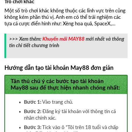
Trò chơi khác
Một số trò chơi khác không thuộc các lĩnh vực trên cũng
không kém phần thú vị. Anh em có thể trải nghiệm các
tựa cá cược điển hình như: Xèng hoa quả, SpaceX,…
>>> Xem thêm:
Khuyến mãi MAY88
mới nhất và thông
tin chi tiết chương trình
Hướng dẫn tạo tài khoản May88 đơn giản
Tân thủ chú ý các bước tạo tài khoản
May88 sau để thực hiện nhanh chóng nhất:
Bước 1:
Vào trang chủ.
Bước 2:
Đăng ký tài khoản với thông tin cá
nhân chính xác.
Bước 3:
Tick vào ô “Tôi trên 18 tuổi và chấp