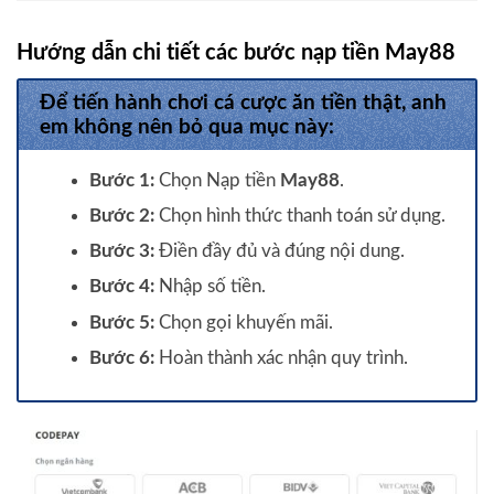
Hướng dẫn chi tiết các bước nạp tiền May88
Để tiến hành chơi cá cược ăn tiền thật, anh
em không nên bỏ qua mục này:
Bước 1:
Chọn Nạp tiền
May88
.
Bước 2:
Chọn hình thức thanh toán sử dụng.
Bước 3:
Điền đầy đủ và đúng nội dung.
Bước 4:
Nhập số tiền.
Bước 5:
Chọn gọi khuyến mãi.
Bước 6:
Hoàn thành xác nhận quy trình.