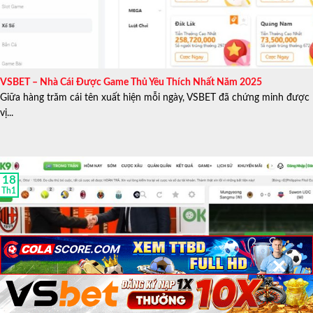
đội.
Hãy cùng điểm qua một vài thông tin cụ thể dưới đây để
hiểu rõ hơn về
Lucas Phan
:
VSBET – Nhà Cái Được Game Thủ Yêu Thích Nhất Năm 2025
Lucas Phan
là ai?
Giữa hàng trăm cái tên xuất hiện mỗi ngày, VSBET đã chứng minh được
Họ và tên:
Lucas Phan
– Phan Anh Huy
vị...
Ngày sinh: 7/8/1988
Giới tính: Nam
Quê quán: TP. Hồ Chí Minh
18
Th1
Địa chỉ hiện tại: 98/5C Phan Văn Hân, Phường 17,
Bình Thạnh, Thành phố Hồ Chí Minh, Việt Nam.
Trình độ học vấn: Đại học
Số điện thoại liên hệ: 0911 733 756
×
×
×
Lucas Phan
từng học và tốt nghiệp loại giỏi tại trường
Đại học Hoa Sen chuyên ngành ngôn ngữ Anh.