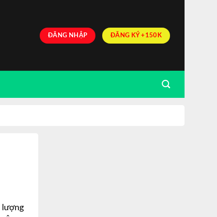
ĐĂNG NHẬP
ĐĂNG KÝ +150K
ó lượng