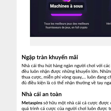
Ngập tràn khuyến mãi
Nhà cái thu hút hàng ngàn người chơi với các
đều luôn nhận được những khuyến lớn. Những 
thua cược, miễn phí vòng quay,… luôn đang ch
đủ điều kiện là có thể nhận thưởng về tay ng
Nhà cái an toàn
Metaspins
sở hữu một nhà cái cá cược được c
quá trình cá cược của người chơi luôn được 