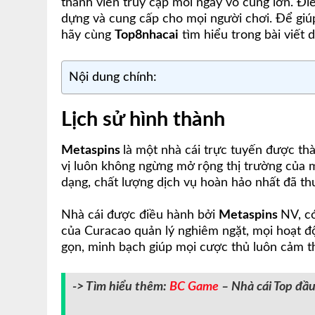
thành viên truy cập mỗi ngày vô cùng lớn. Đi
dựng và cung cấp cho mọi người chơi. Để gi
hãy cùng
Top8nhacai
tìm hiểu trong bài viết 
Nội dung chính:
Lịch sử hình thành
Metaspins
là một nhà cái trực tuyến được th
vị luôn không ngừng mở rộng thị trường của 
dạng, chất lượng dịch vụ hoàn hảo nhất đã th
Nhà cái được điều hành bởi
Metaspins
NV, c
của Curacao quản lý nghiêm ngặt, mọi hoạt đ
gọn, minh bạch giúp mọi cược thủ luôn cảm th
-> Tìm hiểu thêm:
BC Game
– Nhà cái Top đầu