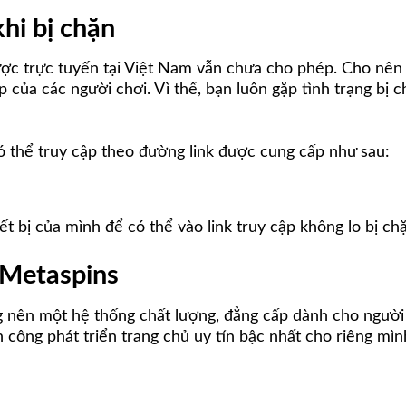
hi bị chặn
cược trực tuyến tại Việt Nam vẫn chưa cho phép. Cho nên
 của các người chơi. Vì thế, bạn luôn gặp tình trạng bị c
 thể truy cập theo đường link được cung cấp như sau:
ết bị của mình để có thể vào link truy cập không lo bị c
 Metaspins
ng nên một hệ thống chất lượng, đẳng cấp dành cho người
h công phát triển trang chủ uy tín bậc nhất cho riêng mìn