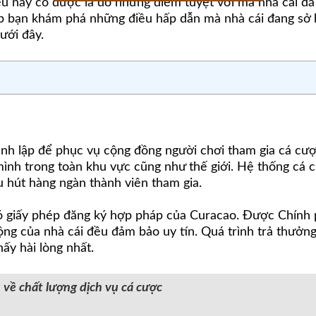
ều này có được là do những điểm tuyệt vời mà nhà cái đã
úp bạn khám phá những điều hấp dẫn mà nhà cái đang sở 
dưới đây.
ành lập để phục vụ cộng đồng người chơi tham gia cá cư
mình trong toàn khu vực cũng như thế giới. Hệ thống cá 
u hút hàng ngàn thành viên tham gia.
ó giấy phép đăng ký hợp pháp của Curacao. Được Chính
ộng của nhà cái đều đảm bảo uy tín. Quá trình trả thưởn
ấy hài lòng nhất.
 về chất lượng dịch vụ cá cược