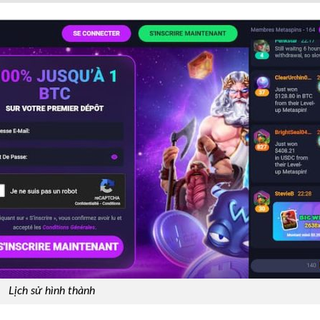
Lịch sử hình thành