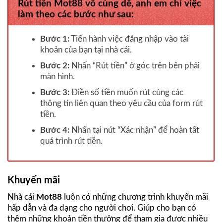
Rút tiền Mot88 vô cùng dễ, anh em chỉ việc
làm theo các bước như sau:
Bước 1:
Tiến hành việc đăng nhập vào tài
khoản của bạn tại nhà cái.
Bước 2:
Nhấn “Rút tiền” ở góc trên bên phải
màn hình.
Bước 3:
Điền số tiền muốn rút cùng các
thông tin liên quan theo yêu cầu của form rút
tiền.
Bước 4:
Nhấn tại nút “Xác nhận” để hoàn tất
quá trình rút tiền.
Khuyến mãi
Nhà cái
Mot88
luôn có những chương trình khuyến mãi
hấp dẫn và đa dạng cho người chơi. Giúp cho bạn có
thêm những khoản tiền thưởng để tham gia được nhiều