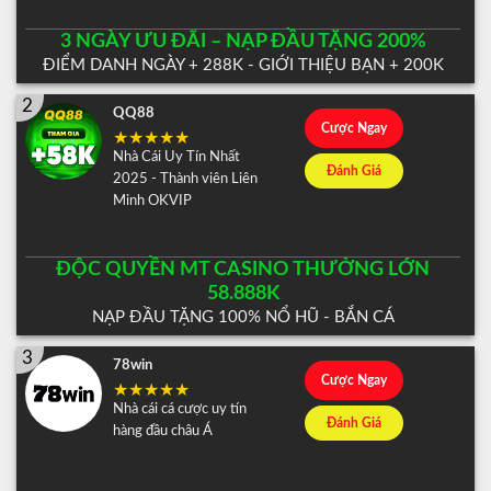
3 NGÀY ƯU ĐÃI – NẠP ĐẦU TẶNG 200%
ĐIỂM DANH NGÀY + 288K - GIỚI THIỆU BẠN + 200K
2
QQ88
Cược Ngay
Nhà Cái Uy Tín Nhất
Đánh Giá
2025 - Thành viên Liên
Minh OKVIP
ĐỘC QUYỀN MT CASINO THƯỞNG LỚN
58.888K
NẠP ĐẦU TẶNG 100% NỔ HŨ - BẮN CÁ
3
78win
Cược Ngay
Nhà cái cá cược uy tín
Đánh Giá
hàng đầu châu Á