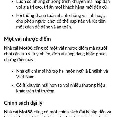
Luôn có những chương trình khuyến mãi hấp dẫn
với giá trị cao, tri ân mọi khách hàng mới đến cũ.
Hệ thống thanh toán nhanh chóng và linh hoạt,
cho phép người chơi có thể nạp tiền và rút tiền
một cách dễ dàng và an toàn.
Một vài nhược điểm
Nhà cái
Mot88
cũng có một vài nhược điểm mà người
chơi cần lưu ý. Tuy nhiên, đơn vị cũng đang khắc phục
những điều này:
Nhà cái chỉ mới hỗ trợ hai ngôn ngữ là English và
Việt Nam.
Có ít khuyến mãi hơn so với nhiều thương hiệu
khác trên thị trường.
Chính sách đại lý
Nhà cái
Mot88
cũng có một chính sách đại lý hấp dẫn và