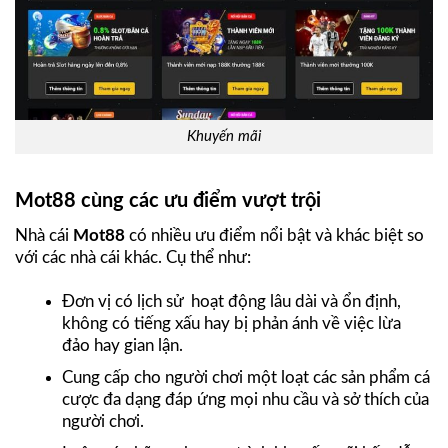
Khuyến mãi
Mot88 cùng các ưu điểm vượt trội
Nhà cái
Mot88
có nhiều ưu điểm nổi bật và khác biệt so
với các nhà cái khác. Cụ thể như:
Đơn vị có lịch sử hoạt động lâu dài và ổn định,
không có tiếng xấu hay bị phản ánh về việc lừa
đảo hay gian lận.
Cung cấp cho người chơi một loạt các sản phẩm cá
cược đa dạng đáp ứng mọi nhu cầu và sở thích của
người chơi.