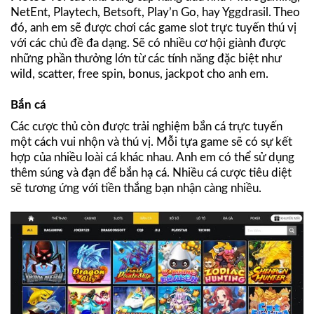
NetEnt, Playtech, Betsoft, Play’n Go, hay Yggdrasil. Theo
đó, anh em sẽ được chơi các game slot trực tuyến thú vị
với các chủ đề đa dạng. Sẽ có nhiều cơ hội giành được
những phần thưởng lớn từ các tính năng đặc biệt như
wild, scatter, free spin, bonus, jackpot cho anh em.
Bắn cá
Các cược thủ còn được trải nghiệm bắn cá trực tuyến
một cách vui nhộn và thú vị. Mỗi tựa game sẽ có sự kết
hợp của nhiều loài cá khác nhau. Anh em có thể sử dụng
thêm súng và đạn để bắn hạ cá. Nhiều cá cược tiêu diệt
sẽ tương ứng với tiền thắng bạn nhận càng nhiều.