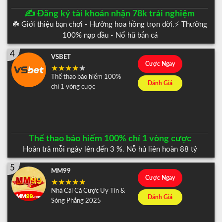
✍️ Đăng ký tài khoản nhận 78k trải nghiệm
☘️ Giới thiệu bạn chơi - Hưởng hoa hồng trọn đời.⚡️ Thưởng
100% nạp đầu - Nổ hũ bắn cá
4
VSBET
Cược Ngay
Thể thao bảo hiểm 100%
Đánh Giá
chỉ 1 vòng cược
Thể thao bảo hiểm 100% chỉ 1 vòng cược
Hoàn trả mỗi ngày lên đến 3 %. Nỗ hủ liên hoàn 88 tỷ
5
MM99
Cược Ngay
Nhà Cái Cá Cược Uy Tín &
Đánh Giá
Sòng Phẳng 2025