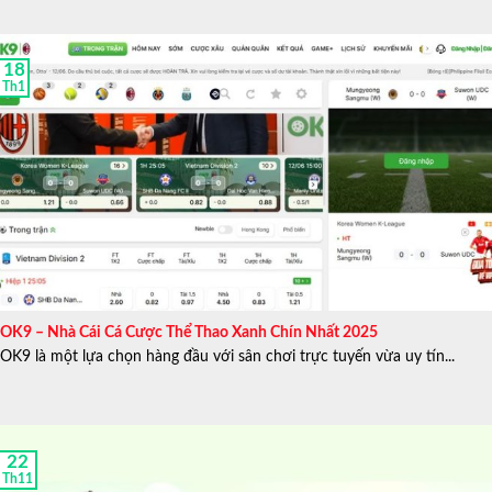
Giới tính: Nam
Quê quán: TP. Hồ Chí Minh
18
Th1
Địa chỉ hiện tại: 98/5C Phan Văn Hân, Phường 17,
Bình Thạnh, Thành phố Hồ Chí Minh, Việt Nam.
Trình độ học vấn: Đại học
Số điện thoại liên hệ: 0911 733 756
Lucas Phan
từng học và tốt nghiệp loại giỏi tại trường
Đại học Hoa Sen chuyên ngành ngôn ngữ Anh.
Anh có niềm đam mê sâu sắc với các môn thể thao, đặc
OK9 – Nhà Cái Cá Cược Thể Thao Xanh Chín Nhất 2025
biệt là bóng đá. Từ đó đã khiến anh có động lực tìm hiểu
OK9 là một lựa chọn hàng đầu với sân chơi trực tuyến vừa uy tín...
chi tiết thông tin về chúng, ban đầu anh tìm hiểu về luật
chơi và các nhà cái uy tín.
Sau 1 thời gian tìm hiểu thì anh nhận thấy rằng không
phải nhà cái nào cũng uy tín như những gì mà họ quảng
22
Th11
cáo và không muốn những người chơi khác bị lừa nên