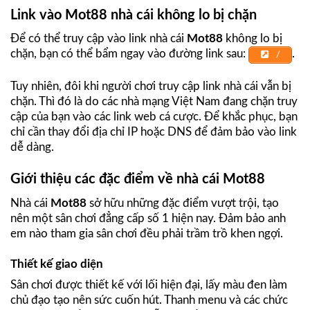
Link vào Mot88 nhà cái không lo bị chặn
Để có thể truy cập vào link nhà cái
Mot88
không lo bị
chặn, bạn có thể bẩm ngay vào đường link sau:
.
/
Tuy nhiên, đôi khi người chơi truy cập link nhà cái vẫn bị
chặn. Thì đó là do các nhà mạng Việt Nam đang chặn truy
cập của bạn vào các link web cá cược. Để khắc phục, bạn
chỉ cần thay đổi địa chỉ IP hoặc DNS để đảm bảo vào link
dễ dàng.
Giới thiệu các đặc điểm về nhà cái Mot88
Nhà cái
Mot88
sở hữu những đặc điểm vượt trội, tạo
nên một sân chơi đẳng cấp số 1 hiện nay. Đảm bảo anh
em nào tham gia sân chơi đều phải trầm trồ khen ngợi.
Thiết kế giao diện
Sân chơi được thiết kế với lối hiện đại, lấy màu đen làm
chủ đạo tạo nên sức cuốn hút. Thanh menu và các chức