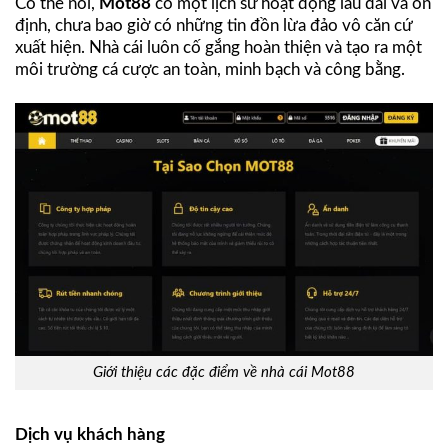
Có thể nói,
Mot88
có một lịch sử hoạt động lâu dài và ổn
định, chưa bao giờ có những tin đồn lừa đảo vô căn cứ
xuất hiện. Nhà cái luôn cố gắng hoàn thiện và tạo ra một
môi trường cá cược an toàn, minh bạch và công bằng.
Giới thiệu các đặc điểm về nhà cái Mot88
Dịch vụ khách hàng