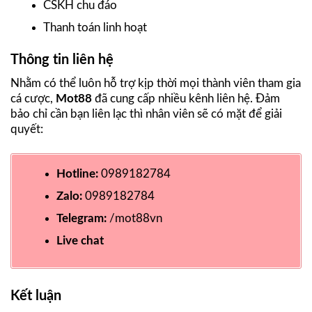
CSKH chu đáo
Thanh toán linh hoạt
Thông tin liên hệ
Nhằm có thể luôn hỗ trợ kịp thời mọi thành viên tham gia
cá cược,
Mot88
đã cung cấp nhiều kênh liên hệ. Đảm
bảo chỉ cần bạn liên lạc thì nhân viên sẽ có mặt để giải
quyết:
Hotline:
0989182784
Zalo:
0989182784
Telegram:
/mot88vn
Live chat
Kết luận