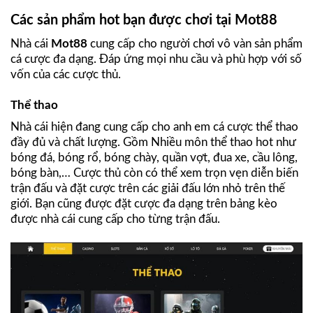
Các sản phẩm hot bạn được chơi tại Mot88
Nhà cái
Mot88
cung cấp cho người chơi vô vàn sản phẩm
cá cược đa dạng. Đáp ứng mọi nhu cầu và phù hợp với số
vốn của các cược thủ.
Thể thao
Nhà cái hiện đang cung cấp cho anh em cá cược thể thao
đầy đủ và chất lượng. Gồm Nhiều môn thể thao hot như
bóng đá, bóng rổ, bóng chày, quần vợt, đua xe, cầu lông,
bóng bàn,… Cược thủ còn có thể xem trọn vẹn diễn biến
trận đấu và đặt cược trên các giải đấu lớn nhỏ trên thế
giới. Bạn cũng được đặt cược đa dạng trên bảng kèo
được nhà cái cung cấp cho từng trận đấu.