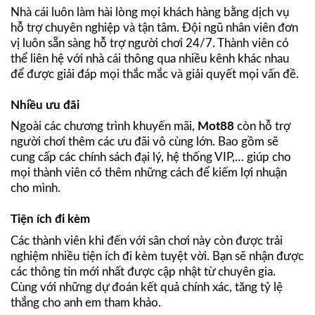
Nhà cái luôn làm hài lòng mọi khách hàng bằng dịch vụ
hỗ trợ chuyên nghiệp và tận tâm. Đội ngũ nhân viên đơn
vị luôn sẵn sàng hỗ trợ người chơi 24/7. Thành viên có
thể liên hệ với nhà cái thông qua nhiều kênh khác nhau
để được giải đáp mọi thắc mắc và giải quyết mọi vấn đề.
Nhiều ưu đãi
Ngoài các chương trình khuyến mãi,
Mot88
còn hỗ trợ
người chơi thêm các ưu đãi vô cùng lớn. Bao gồm sẽ
cung cấp các chính sách đại lý, hệ thống VIP,… giúp cho
mọi thành viên có thêm những cách để kiếm lợi nhuận
cho mình.
Tiện ích đi kèm
Các thành viên khi đến với sân chơi này còn được trải
nghiệm nhiều tiện ích đi kèm tuyệt vời. Bạn sẽ nhận được
các thông tin mới nhất được cập nhật từ chuyên gia.
Cùng với những dự đoán kết quả chính xác, tăng tỷ lệ
thắng cho anh em tham khảo.