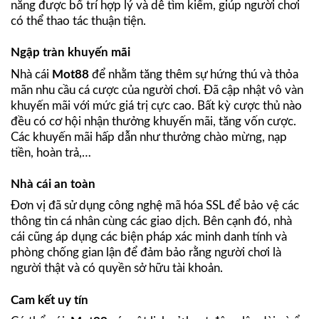
năng được bố trí hợp lý và dễ tìm kiếm, giúp người chơi
có thể thao tác thuận tiện.
Ngập tràn khuyến mãi
Nhà cái
Mot88
để nhằm tăng thêm sự hứng thú và thỏa
mãn nhu cầu cá cược của người chơi. Đã cập nhật vô vàn
khuyến mãi với mức giá trị cực cao. Bất kỳ cược thủ nào
đều có cơ hội nhận thưởng khuyến mãi, tăng vốn cược.
Các khuyến mãi hấp dẫn như thưởng chào mừng, nạp
tiền, hoàn trả,…
Nhà cái an toàn
Đơn vị đã sử dụng công nghệ mã hóa SSL để bảo vệ các
thông tin cá nhân cùng các giao dịch. Bên cạnh đó, nhà
cái cũng áp dụng các biện pháp xác minh danh tính và
phòng chống gian lận để đảm bảo rằng người chơi là
người thật và có quyền sở hữu tài khoản.
Cam kết uy tín