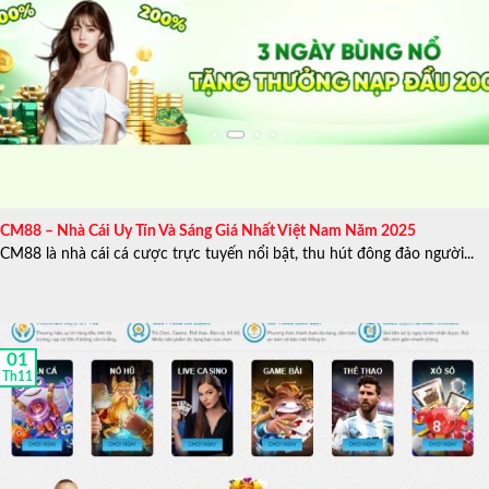
anh cùng các bạn của mình đã lập thành một team chuyên
nghiên cứu và viết bài đánh giá các nhà cái để giúp người
chơi có cái nhìn tổng quát nhất trước khi quyết định trải
nghiệm và tham gia các sản phẩm cá cược tại nhà cái.
CM88 – Nhà Cái Uy Tín Và Sáng Giá Nhất Việt Nam Năm 2025
CM88 là nhà cái cá cược trực tuyến nổi bật, thu hút đông đảo người...
01
Th11