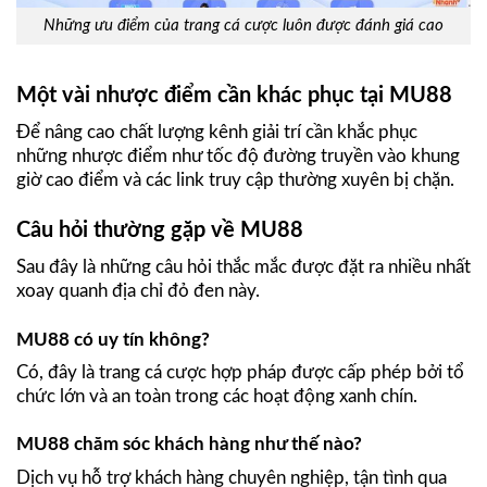
Những ưu điểm của trang cá cược luôn được đánh giá cao
Một vài nhược điểm cần khác phục tại MU88
Để nâng cao chất lượng kênh giải trí cần khắc phục
những nhược điểm như tốc độ đường truyền vào khung
giờ cao điểm và các link truy cập thường xuyên bị chặn.
Câu hỏi thường gặp về MU88
Sau đây là những câu hỏi thắc mắc được đặt ra nhiều nhất
xoay quanh địa chỉ đỏ đen này.
MU88 có uy tín không?
Có, đây là trang cá cược hợp pháp được cấp phép bởi tổ
chức lớn và an toàn trong các hoạt động xanh chín.
MU88 chăm sóc khách hàng như thế nào?
Dịch vụ hỗ trợ khách hàng chuyên nghiệp, tận tình qua