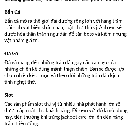
Bắn Cá
Bắn cá mở ra thế giới đại dương rộng lớn với hàng trăm
loài sinh vật biển khác nhau, luật chơi thú vị. Anh em sẽ
được hóa thân thành ngư dân để săn boss và kiếm những
vật phẩm giá trị.
Đá Gà
Đá gà mang đến những trận đấu gay cấn cam go của
những chiến kê dũng mãnh thiện chiến. Bạn sẽ được lựa
chọn nhiều kèo cược và theo dõi những trận đấu kịch
tính nghẹt thở.
Slot
Các sản phẩm slot thú vị từ nhiều nhà phát hành lớn sẽ
được cập nhật cho khách hàng. Đi kèm với đó là nội dung
hay, tiền thưởng khi trúng jackpot cực lớn lên đến hàng
trăm triệu đồng.