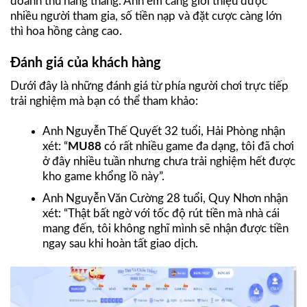
doanh thu hàng tháng. Anh em càng giới thiệu được
nhiều người tham gia, số tiền nạp và đặt cược càng lớn
thì hoa hồng càng cao.
Đánh giá của khách hàng
Dưới đây là những đánh giá từ phía người chơi trực tiếp
trải nghiệm mà bạn có thể tham khảo:
Anh Nguyễn Thế Quyết 32 tuổi, Hải Phòng nhận
xét: “
MU88
có rất nhiều game đa dạng, tôi đã chơi
ở đây nhiều tuần nhưng chưa trải nghiệm hết được
kho game khổng lồ này”.
Anh Nguyễn Văn Cường 28 tuổi, Quy Nhơn nhận
xét: “Thật bất ngờ với tốc độ rút tiền mà nhà cái
mang đến, tôi không nghĩ mình sẽ nhận được tiền
ngay sau khi hoàn tất giao dịch.