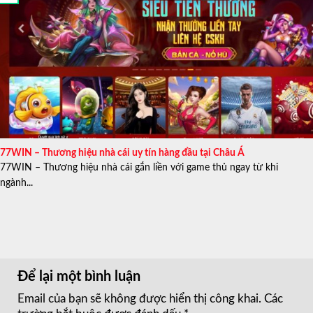
77WIN – Thương hiệu nhà cái uy tín hàng đầu tại Châu Á
77WIN – Thương hiệu nhà cái gắn liền với game thủ ngay từ khi
ngành...
Để lại một bình luận
Email của bạn sẽ không được hiển thị công khai.
Các