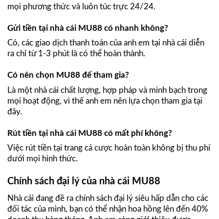
mọi phương thức và luôn túc trực 24/24.
Gửi tiền tại nhà cái MU88 có nhanh không?
Có, các giao dịch thanh toán của anh em tại nhà cái diễn
ra chỉ từ 1-3 phút là có thể hoàn thành.
Có nên chọn MU88 để tham gia?
Là một nhà cái chất lượng, hợp pháp và minh bạch trong
mọi hoạt động, vì thế anh em nên lựa chọn tham gia tại
đây.
Rút tiền tại nhà cái MU88 có mất phí không?
Việc rút tiền tại trang cá cược hoàn toàn không bị thu phí
dưới mọi hình thức.
Chính sách đại lý của nhà cái MU88
Nhà cái đang đề ra chính sách đại lý siêu hấp dẫn cho các
đối tác của mình, bạn có thể nhận hoa hồng lên đến 40%