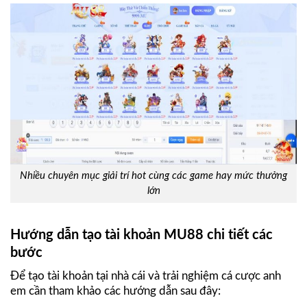
Nhiều chuyên mục giải trí hot cùng các game hay mức thưởng
lớn
Hướng dẫn tạo tài khoản MU88 chi tiết các
bước
Để tạo tài khoản tại nhà cái và trải nghiệm cá cược anh
em cần tham khảo các hướng dẫn sau đây: