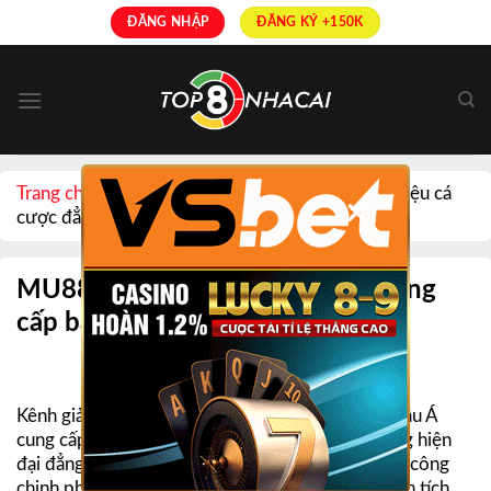
Skip
ĐĂNG NHẬP
ĐĂNG KÝ +150K
to
content
Trang chủ
»
Đánh giá nhà cái
»
MU88 – Thương hiệu cá
×
cược đẳng cấp bậc nhất châu Á
MU88 – Thương hiệu cá cược đẳng
cấp bậc nhất châu Á
Ngày viết
24/03/2024
bởi
Lucas Phan
Kênh giải trí
MU88
là địa chỉ đỏ đen hàng đầu châu Á
cung cấp nhiều sản phẩm ấn tượng cùng tính năng hiện
đại đẳng cấp. Với vị thế của mình đơn vị đã thành công
chinh phục khách hàng cùng đạt được nhiều thành tích