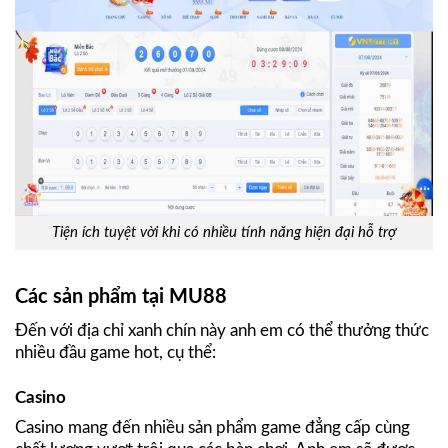
Tiện ích tuyệt vời khi có nhiều tính năng hiện đại hỗ trợ
Các sản phẩm tại MU88
Đến với địa chỉ xanh chín này anh em có thể thưởng thức
nhiều đầu game hot, cụ thể:
Casino
Casino mang đến nhiều sản phẩm game đẳng cấp cùng