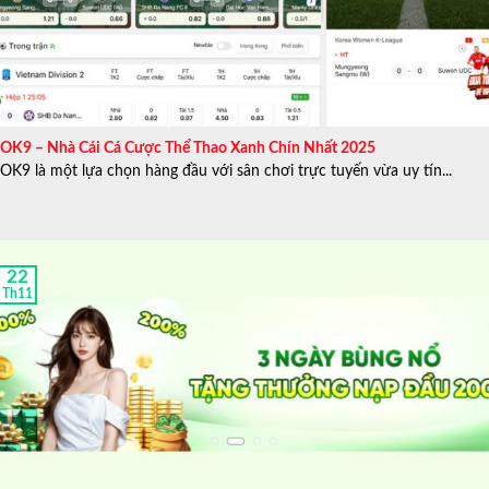
Số điện thoại liên hệ: 0911 733 756
Lucas Phan
từng học và tốt nghiệp loại giỏi tại trường
Đại học Hoa Sen chuyên ngành ngôn ngữ Anh.
Anh có niềm đam mê sâu sắc với các môn thể thao, đặc
OK9 – Nhà Cái Cá Cược Thể Thao Xanh Chín Nhất 2025
biệt là bóng đá. Từ đó đã khiến anh có động lực tìm hiểu
OK9 là một lựa chọn hàng đầu với sân chơi trực tuyến vừa uy tín...
chi tiết thông tin về chúng, ban đầu anh tìm hiểu về luật
chơi và các nhà cái uy tín.
Sau 1 thời gian tìm hiểu thì anh nhận thấy rằng không
phải nhà cái nào cũng uy tín như những gì mà họ quảng
22
Th11
cáo và không muốn những người chơi khác bị lừa nên
anh cùng các bạn của mình đã lập thành một team chuyên
nghiên cứu và viết bài đánh giá các nhà cái để giúp người
chơi có cái nhìn tổng quát nhất trước khi quyết định trải
nghiệm và tham gia các sản phẩm cá cược tại nhà cái.