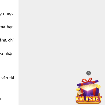
họn mục
 mà bạn
àng, chi
và nhận
✕
vào tài
au.