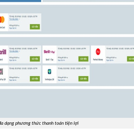
a dạng phương thức thanh toán tiện lợi