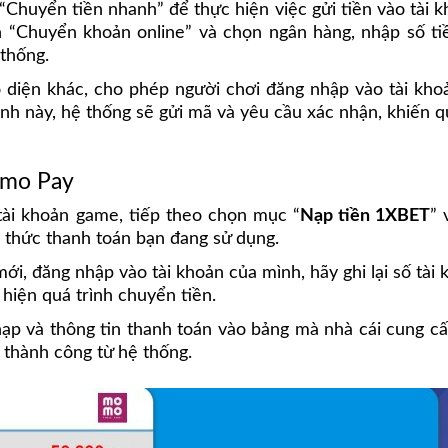
Chuyển tiền nhanh” để thực hiện việc gửi tiền vào tài k
n “Chuyển khoản online” và chọn ngân hàng, nhập số ti
 thống.
 diện khác, cho phép người chơi đăng nhập vào tài kho
ình này, hệ thống sẽ gửi mã và yêu cầu xác nhận, khiến q
omo Pay
ài khoản game, tiếp theo chọn mục “
Nạp tiền 1XBET
” 
thức thanh toán bạn đang sử dụng.
i, đăng nhập vào tài khoản của mình, hãy ghi lại số tài 
hiện quá trình chuyển tiền.
nạp và thông tin thanh toán vào bảng mà nhà cái cung c
 thành công từ hệ thống.