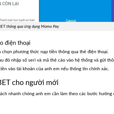
BET thông qua ứng dụng Momo Pay
o điện thoại
 chọn phương thức nạp tiền thông qua thẻ điện thoại.
u đó nhập số seri và mã thẻ cào vào hệ thống và gửi thô
iền vào tài khoản của anh em nếu thông tin chính xác.
BET cho người mới
 cách nhanh chóng anh em cần làm theo các bước hướng 