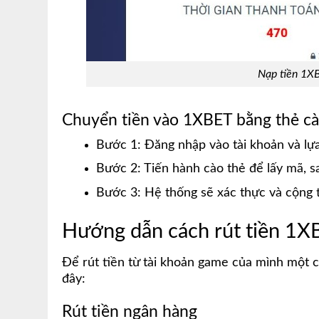
Nạp tiền 1X
Chuyển tiền vào 1XBET bằng thẻ cà
Bước 1: Đăng nhập vào tài khoản và lựa
Bước 2: Tiến hành cào thẻ để lấy mã, sa
Bước 3: Hệ thống sẽ xác thực và cộng t
Hướng dẫn cách rút tiền 1X
Để rút tiền từ tài khoản game của mình một
đây:
Rút tiền ngân hàng