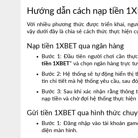
Hướng dẫn cách nạp tiền 1X
Với nhiều phương thức được triển khai, ngư
vậy dưới đây là chia sẻ cách thức thực hiện 
Nạp tiền 1XBET qua ngân hàng
Bước 1: Đầu tiên người chơi cần thự
tiền 1XBET
” và chọn ngân hàng trực t
Bước 2: Hệ thống sẽ tự động hiển thị t
tin chi tiết mà hệ thống yêu cầu, sau đ
Bước 3: Sau khi xác nhận rằng thông ti
nạp tiền và chờ đợi hệ thống thực hiện 
Gửi tiền 1XBET qua hình thức chuy
Bước 1: Đăng nhập vào tài khoản game
diện màn hình.