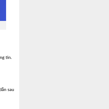
ng tin.
dẫn sau