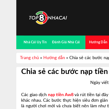
Skip
to
content
Nhà Cái Uy Tín
Đánh Giá Nhà Cái
Hướng Dẫn
Trang chủ
»
Hướng dẫn
»
Chia sẻ các bước nạ
Chia sẻ các bước nạp tiền
Ngày viế
Các giao dịch
nạp tiền Aw8
và rút tiền tại đ
khác nhau. Các bước thực hiện siêu đơn giản 
là người chơi mới và chưa biết nên làm như 