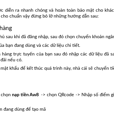
c diễn ra nhanh chóng và hoàn toàn bảo mật cho khác
o cho chuẩn vậy đừng bỏ lỡ những hướng dẫn sau:
 hàng
chủ sau khi đã đăng nhập, sau đó chọn chuyển khoản ngâ
a bạn đang dùng và các dữ liệu chi tiết.
 hàng trực tuyến của bạn sau đó nhập các dữ liệu đã s
 đãi nếu có.
ật khẩu để kết thúc quá trình này, nhà cái sẽ chuyển t
i chọn
nạp tiền Aw8
-> chọn QRcode -> Nhập số điểm gi
m đang dùng để tạo mã