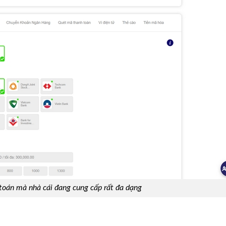
oán mà nhà cái đang cung cấp rất đa dạng