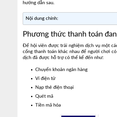
hướng dẫn sau.
Nội dung chính:
Phương thức thanh toán đang
Để hội viên được trải nghiệm dịch vụ một cá
cổng thanh toán khác nhau để người chơi có 
dịch đã được hỗ trợ có thể kể đến như:
Chuyển khoản ngân hàng
Ví điện tử
Nạp thẻ điện thoại
Quét mã
Tiền mã hóa