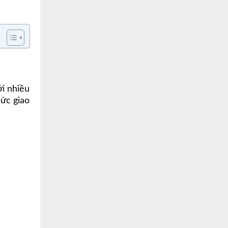
ới nhiều
hức giao