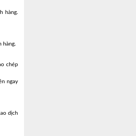
h hàng.
n hàng.
ao chép
iền ngay
ao dịch