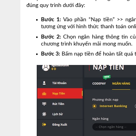
đúng quy trình dưới đây:
Bước 1:
Vào phần “Nạp tiền” >> ngân
tương ứng với hình thức thanh toán onli
Bước 2:
Chọn ngân hàng thông tin của 
chương trình khuyến mãi mong muốn.
Bước 3:
Bấm nạp tiền để hoàn tất quá t