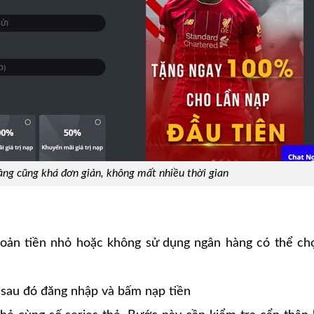
ng cũng khá đơn giản, không mất nhiều thời gian
oản tiền nhỏ hoặc không sử dụng ngân hàng có thể ch
 sau đó đăng nhập và bấm nạp tiền