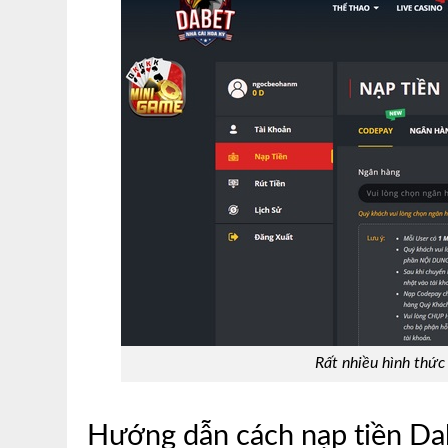
Rất nhiều hình thức
Hướng dẫn cách nạp tiền Dab