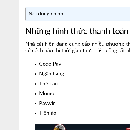
Nội dung chính:
Những hình thức thanh toán 
Nhà cái hiện đang cung cấp nhiều phương t
cứ cách nào thì thời gian thực hiện cũng rất 
Code Pay
Ngân hàng
Thẻ cào
Momo
Paywin
Tiền ảo