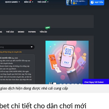
 giao dịch hiện đang được nhà cái cung cấp
et chi tiết cho dân chơi mới