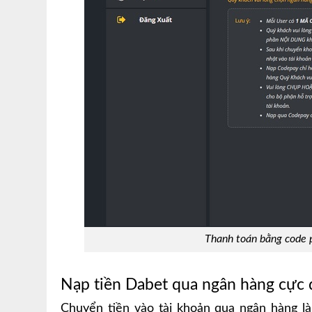
Thanh toán bằng code p
Nạp tiền Dabet qua ngân hàng cực
Chuyển tiền vào tài khoản qua ngân hàng là