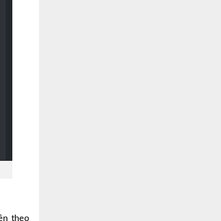
ện theo