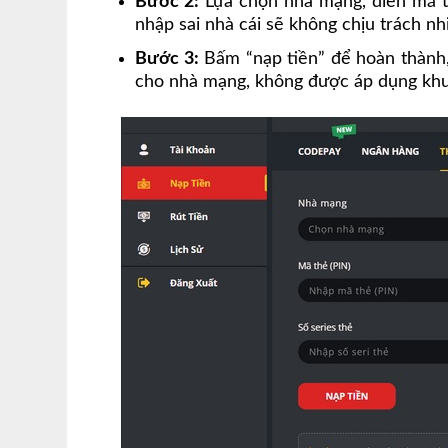
Bước 2:
Lựa chọn nhà mạng, điền mã th
nhập sai nhà cái sẽ không chịu trách n
Bước 3:
Bấm “nạp tiền” để hoàn thành,
cho nhà mạng, không được áp dụng khu