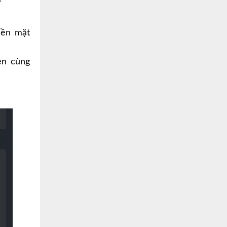
iền mặt
ền cùng