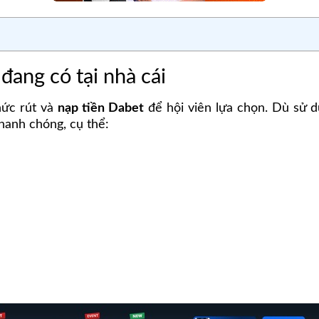
đang có tại nhà cái
hức rút và
nạp tiền Dabet
để hội viên lựa chọn. Dù sử d
nhanh chóng, cụ thể: