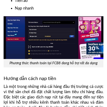
Tiền ảo
Nạp nhanh
Phương thức thanh toán tại FCB8 đang hỗ trợ rất đa dạng
Hướng dẫn cách nạp tiền
Là một trong những nhà cái hàng đầu thị trường cá cược
vì thế sân chơi đã đặt chất lượng làm tiêu chí hàng đầu.
Đặc biệt các giao dịch nạp rút tại đây mang đến sự tiện
lợi khi hỗ trợ nhiều kênh thanh toán khác nhau và đảm