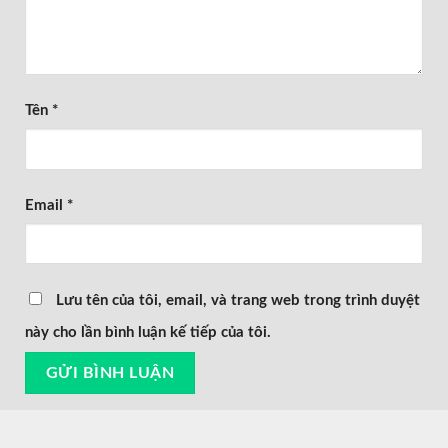
Tên
*
Email
*
Lưu tên của tôi, email, và trang web trong trình duyệt
này cho lần bình luận kế tiếp của tôi.