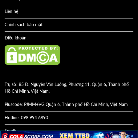
Liên hệ
Chính sách bảo mật
Điều khoản
Trụ sở: 85 Đ. Nguyễn Văn Luông, Phường 11, Quận 6, Thành phố
Hồ Chí Minh, Việt Nam.
Pluscode: PJMM+VG Quận 6, Thành phố Hồ Chí Minh, Việt Nam
Hotline: 098 994 6890
Email: