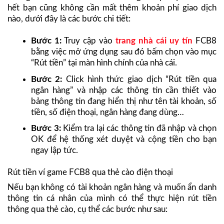
hết bạn cũng không cần mất thêm khoản phí giao dịch
nào, dưới đây là các bước chi tiết:
Bước 1:
Truy cập vào
trang nhà cái uy tín
FCB8
bằng việc mở ứng dụng sau đó bấm chọn vào mục
“Rút tiền” tại màn hình chính của nhà cái.
Bước 2:
Click hình thức giao dịch “Rút tiền qua
ngân hàng” và nhập các thông tin cần thiết vào
bảng thông tin đang hiển thị như tên tài khoản, số
tiền, số điện thoại, ngân hàng đang dùng…
Bước 3:
Kiểm tra lại các thông tin đã nhập và chọn
OK để hệ thống xét duyệt và cộng tiền cho bạn
ngay lập tức.
Rút tiền ví game FCB8 qua thẻ cào điện thoại
Nếu bạn không có tài khoản ngân hàng và muốn ẩn danh
thông tin cá nhân của mình có thể thực hiện rút tiền
thông qua thẻ cào, cụ thể các bước như sau: