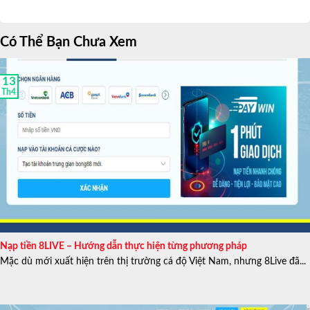
liên quan đến các nhà cái, trang web còn thường xuyên
thực hiện nhiều bài review, đánh giá các nhà cái uy tín
giúp chơi có thêm nhiều thông tin hữu ích trước khi tham
Có Thể Bạn Chưa Xem
gia trải nghiệm các sản phẩm giải trí tại nhà cái.
Lucas Phan
hiện đang là nhân vật giữ vai trò sáng tạo nội
13
Th4
dung chính tại top8nhacai.com. Anh có hơn 10 năm kinh
nghiệm trong việc nghiên cứu và viết bài đánh giá nhà
cái. Hiện tại, team content tại top8nhacai.com đã có hơn
10 người và chính anh là người đứng đầu giữ vai trò
trưởng nhóm, dẫn dắt và khơi nguồn cảm hứng cho cả
đội.
Hãy cùng điểm qua một vài thông tin cụ thể dưới đây để
hiểu rõ hơn về
Lucas Phan
:
Nạp tiền 8LIVE – Hướng dẫn thực hiện từng phương pháp
Lucas Phan
là ai?
Mặc dù mới xuất hiện trên thị trường cá độ Việt Nam, nhưng 8Live đã...
Họ và tên:
Lucas Phan
– Phan Anh Huy
Ngày sinh: 7/8/1988