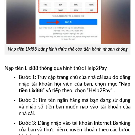
Nạp tiền Lixi88 bằng hình thức thẻ cào tiến hành nhanh chóng
Nạp tiền Lixi88 thông qua hình thức Help2Pay
Bước 1: Truy cập trang chủ của nhà cái sau đó đăng
nhập tài khoản hội viên của bạn, chọn mục “
Nạp
tiền Lixi88
” và tiếp theo, chọn “Help2Pay” .
Bước 2: Tìm tên ngân hàng mà bạn đang sử dụng
và nhập số tiền bạn muốn nạp vào tài khoản của
nhà cái.
Bước 3: Đăng nhập vào tài khoản Internet Banking
của bạn và thực hiện chuyển khoản theo các bước