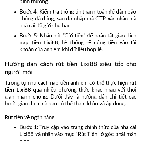
bình thường.
Bước 4: Kiểm tra thông tin thanh toán để đảm bảo
chúng đã đúng, sau đó nhập mã OTP xác nhận mà
nhà cái đã gửi cho bạn.
Bước 5: Nhấn nút “Gửi tiền” để hoàn tất giao dịch
nạp tiền Lixi88
, hệ thống sẽ cộng tiền vào tài
khoản của anh em khi dữ liệu hợp lệ.
Hướng dẫn cách rút tiền Lixi88 siêu tốc cho
người mới
Tương tự như cách nạp tiền anh em có thể thực hiện
rút
tiền Lixi88
qua nhiều phương thức khác nhau với thời
gian nhanh chóng. Dưới đây là hướng dẫn chi tiết các
bước giao dịch mà bạn có thể tham khảo và áp dụng.
Rút tiền về ngân hàng
Bước 1: Truy cập vào trang chính thức của nhà cái
Lixi88 và nhấn vào mục “Rút Tiền” ở góc phải màn