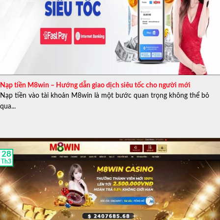
nghiên cứu và viết bài đánh giá các nhà cái để giúp người
chơi có cái nhìn tổng quát nhất trước khi quyết định trải
nghiệm và tham gia các sản phẩm cá cược tại nhà cái.
Nạp tiền M8win – Hướng dẫn giao dịch siêu tốc cho người mới
Nạp tiền vào tài khoản M8win là một bước quan trọng không thể bỏ
qua...
28
Th3