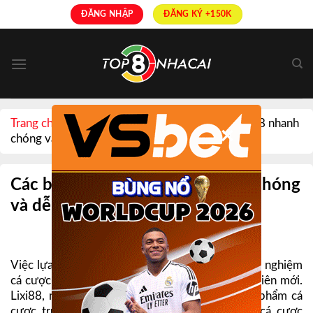
Skip
ĐĂNG NHẬP
ĐĂNG KÝ +150K
to
content
Trang chủ
»
Hướng dẫn
»
Các bước nạp tiền Lixi88 nhanh
×
chóng và dễ thực hiện
Các bước nạp tiền Lixi88 nhanh chóng
và dễ thực hiện
Ngày viết
24/10/2023
bởi
Lucas Phan
Việc lựa chọn một nhà cái uy tín để bắt đầu trải nghiệm
cá cược là rất quan trọng đối với những thành viên mới.
Lixi88, một nhà cái chuyên về lô đề và các sản phẩm cá
cược trực tuyến, mang đến một trải nghiệm cá cược