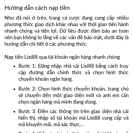
Hướng dẫn cách nạp tiền
Như đã nói ở trên, trang cá cược đang cung cấp nhiều
phương thức giao dịch khác nhau với thời gian tiến hành
nhanh chóng và tiện lợi. Dữ liệu được đảm bảo an toàn
nên bạn không lo lắng về các vấn đề bảo mật, dưới đây là
hướng dẫn chi tiết ở các phương thức.
Nạp tiền Lixi88 qua tài khoản ngân hàng nhanh chóng
Bước 1: Đăng nhập nhà cái Lixi88 bằng cách truy
cập đường dẫn chính thức và chọn hình thức
chuyển khoản ngân hàng.
Bước 2: Chọn hình thức chuyển khoản, trang chủ
sẽ chuyển đến một giao diện mới và anh em cần
chọn ngân hàng mà mình đang dùng.
Bước 3: Điền các thông tin trên giao diện nhà cái
hiển thị, nhập số tài khoản mà Lixi88 cung cấp và
mã khuyến mãi, mã xác thực…