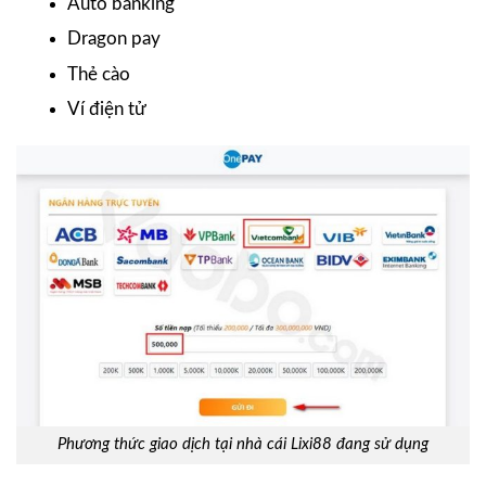
Auto banking
Dragon pay
Thẻ cào
Ví điện tử
Phương thức giao dịch tại nhà cái Lixi88 đang sử dụng