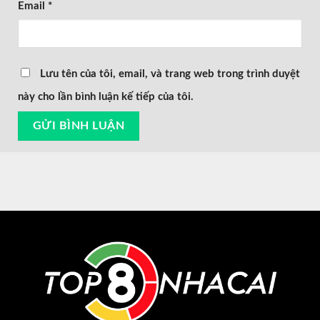
Email
*
Lưu tên của tôi, email, và trang web trong trình duyệt
này cho lần bình luận kế tiếp của tôi.