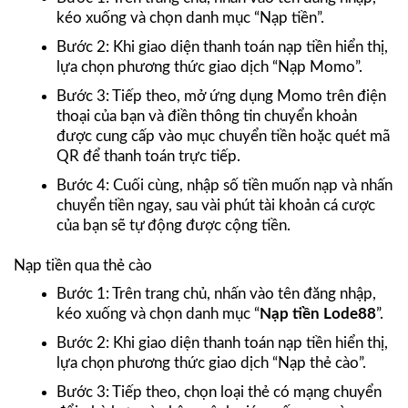
kéo xuống và chọn danh mục “Nạp tiền”.
Bước 2: Khi giao diện thanh toán nạp tiền hiển thị,
lựa chọn phương thức giao dịch “Nạp Momo”.
Bước 3: Tiếp theo, mở ứng dụng Momo trên điện
thoại của bạn và điền thông tin chuyển khoản
được cung cấp vào mục chuyển tiền hoặc quét mã
QR để thanh toán trực tiếp.
Bước 4: Cuối cùng, nhập số tiền muốn nạp và nhấn
chuyển tiền ngay, sau vài phút tài khoản cá cược
của bạn sẽ tự động được cộng tiền.
Nạp tiền qua thẻ cào
Bước 1: Trên trang chủ, nhấn vào tên đăng nhập,
kéo xuống và chọn danh mục “
Nạp tiền Lode88
”.
Bước 2: Khi giao diện thanh toán nạp tiền hiển thị,
lựa chọn phương thức giao dịch “Nạp thẻ cào”.
Bước 3: Tiếp theo, chọn loại thẻ có mạng chuyển