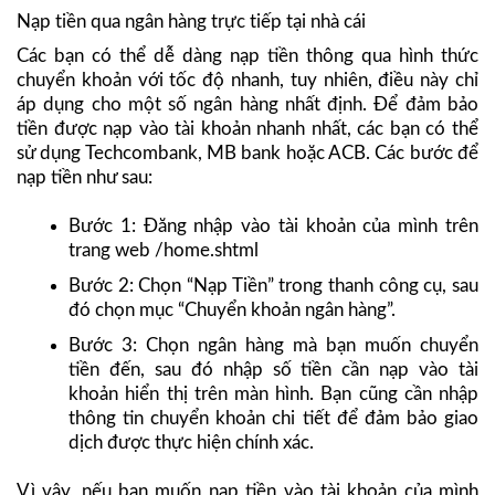
Nạp tiền qua ngân hàng trực tiếp tại nhà cái
Các bạn có thể dễ dàng nạp tiền thông qua hình thức
chuyển khoản với tốc độ nhanh, tuy nhiên, điều này chỉ
áp dụng cho một số ngân hàng nhất định. Để đảm bảo
tiền được nạp vào tài khoản nhanh nhất, các bạn có thể
sử dụng Techcombank, MB bank hoặc ACB. Các bước để
nạp tiền như sau:
Bước 1: Đăng nhập vào tài khoản của mình trên
trang web /home.shtml
Bước 2: Chọn “Nạp Tiền” trong thanh công cụ, sau
đó chọn mục “Chuyển khoản ngân hàng”.
Bước 3: Chọn ngân hàng mà bạn muốn chuyển
tiền đến, sau đó nhập số tiền cần nạp vào tài
khoản hiển thị trên màn hình. Bạn cũng cần nhập
thông tin chuyển khoản chi tiết để đảm bảo giao
dịch được thực hiện chính xác.
Vì vậy, nếu bạn muốn nạp tiền vào tài khoản của mình