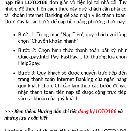
nạp tiền LOTO188
đơn giản và tiện lợi tại nhà cái. Tuy
nhiên, để thực hiện cách thức này quý khách cần phải có
tài khoản Internet Banking để xác nhận việc thanh toán.
Dưới đây là các bước để nạp tiền bằng phương thức này:
Bước 1: Trong mục “Nạp Tiền”, quý khách vui lòng
chọn “Chuyển khoản nhanh”.
Bước 2: Chọn hình thức thanh toán bất kỳ như
Quickpay,Intel Pay, FastPay,… tôi thường lựa chọn
Help2pay.
Bước 3: Quý khách sẽ được chuyển trực tiếp đến
trang thanh toán Internet Banking của ngân hàng
quý khách chọn. Chỉ cần làm theo các bước để xác
nhận thanh toán, tiền nạp sẽ được cộng trực tiếp
vào tài khoản của quý khách.
>>> Xem thêm: Hướng dẫn chi tiết
đăng ký LOTO188
và
những lưu ý cần biết