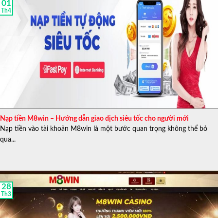
Sau 1 thời gian tìm hiểu thì anh nhận thấy rằng không
01
Th4
phải nhà cái nào cũng uy tín như những gì mà họ quảng
cáo và không muốn những người chơi khác bị lừa nên
anh cùng các bạn của mình đã lập thành một team chuyên
nghiên cứu và viết bài đánh giá các nhà cái để giúp người
chơi có cái nhìn tổng quát nhất trước khi quyết định trải
nghiệm và tham gia các sản phẩm cá cược tại nhà cái.
Nạp tiền M8win – Hướng dẫn giao dịch siêu tốc cho người mới
Nạp tiền vào tài khoản M8win là một bước quan trọng không thể bỏ
qua...
28
Th3