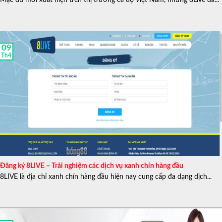
Họ và tên:
Lucas Phan
– Phan Anh Huy
Ngày sinh: 7/8/1988
Giới tính: Nam
09
Quê quán: TP. Hồ Chí Minh
Th4
Địa chỉ hiện tại: 98/5C Phan Văn Hân, Phường 17,
Bình Thạnh, Thành phố Hồ Chí Minh, Việt Nam.
Trình độ học vấn: Đại học
Số điện thoại liên hệ: 0911 733 756
Lucas Phan
từng học và tốt nghiệp loại giỏi tại trường
Đại học Hoa Sen chuyên ngành ngôn ngữ Anh.
Đăng ký 8LIVE – Trải nghiệm các dịch vụ xanh chín hàng đầu
Anh có niềm đam mê sâu sắc với các môn thể thao, đặc
8LIVE là địa chỉ xanh chín hàng đầu hiện nay cung cấp đa dạng dịch...
biệt là bóng đá. Từ đó đã khiến anh có động lực tìm hiểu
chi tiết thông tin về chúng, ban đầu anh tìm hiểu về luật
chơi và các nhà cái uy tín.