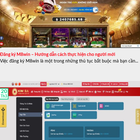
Đăng ký M8win – Hướng dẫn cách thực hiện cho người mới
Việc đăng ký M8win là một trong những thủ tục bắt buộc mà bạn cần...
20
Th3