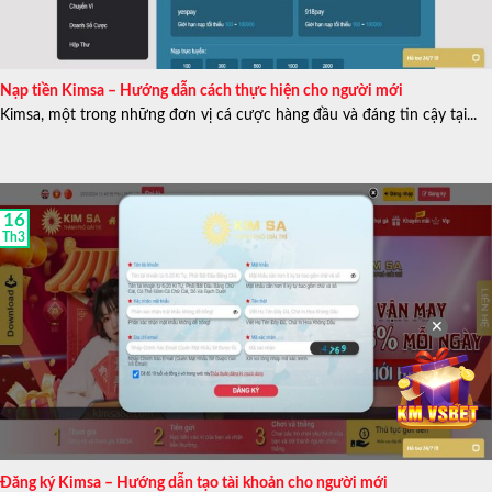
Nạp tiền Kimsa – Hướng dẫn cách thực hiện cho người mới
Kimsa, một trong những đơn vị cá cược hàng đầu và đáng tin cậy tại...
16
Th3
✕
Đăng ký Kimsa – Hướng dẫn tạo tài khoản cho người mới