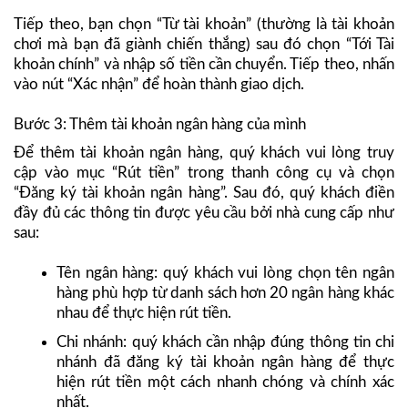
Tiếp theo, bạn chọn “Từ tài khoản” (thường là tài khoản
chơi mà bạn đã giành chiến thắng) sau đó chọn “Tới Tài
khoản chính” và nhập số tiền cần chuyển. Tiếp theo, nhấn
vào nút “Xác nhận” để hoàn thành giao dịch.
Bước 3: Thêm tài khoản ngân hàng của mình
Để thêm tài khoản ngân hàng, quý khách vui lòng truy
cập vào mục “Rút tiền” trong thanh công cụ và chọn
“Đăng ký tài khoản ngân hàng”. Sau đó, quý khách điền
đầy đủ các thông tin được yêu cầu bởi nhà cung cấp như
sau:
Tên ngân hàng: quý khách vui lòng chọn tên ngân
hàng phù hợp từ danh sách hơn 20 ngân hàng khác
nhau để thực hiện rút tiền.
Chi nhánh: quý khách cần nhập đúng thông tin chi
nhánh đã đăng ký tài khoản ngân hàng để thực
hiện rút tiền một cách nhanh chóng và chính xác
nhất.