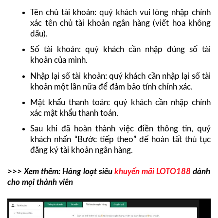
Tên chủ tài khoản: quý khách vui lòng nhập chính
xác tên chủ tài khoản ngân hàng (viết hoa không
dấu).
Số tài khoản: quý khách cần nhập đúng số tài
khoản của mình.
Nhập lại số tài khoản: quý khách cần nhập lại số tài
khoản một lần nữa để đảm bảo tính chính xác.
Mật khẩu thanh toán: quý khách cần nhập chính
xác mật khẩu thanh toán.
Sau khi đã hoàn thành việc điền thông tin, quý
khách nhấn “Bước tiếp theo” để hoàn tất thủ tục
đăng ký tài khoản ngân hàng.
>>> Xem thêm: Hàng loạt siêu
khuyến mãi LOTO188
dành
cho mọi thành viên