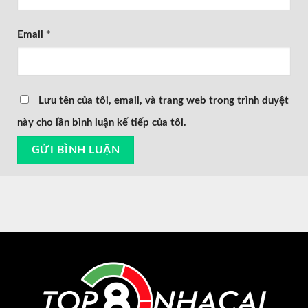
Email
*
Lưu tên của tôi, email, và trang web trong trình duyệt
này cho lần bình luận kế tiếp của tôi.