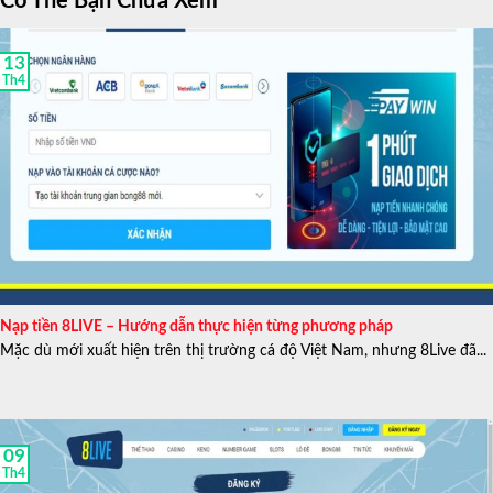
Có Thể Bạn Chưa Xem
gia trải nghiệm các sản phẩm giải trí tại nhà cái.
Lucas Phan
hiện đang là nhân vật giữ vai trò sáng tạo nội
13
Th4
dung chính tại top8nhacai.com. Anh có hơn 10 năm kinh
nghiệm trong việc nghiên cứu và viết bài đánh giá nhà
cái. Hiện tại, team content tại top8nhacai.com đã có hơn
10 người và chính anh là người đứng đầu giữ vai trò
trưởng nhóm, dẫn dắt và khơi nguồn cảm hứng cho cả
đội.
Hãy cùng điểm qua một vài thông tin cụ thể dưới đây để
hiểu rõ hơn về
Lucas Phan
:
Nạp tiền 8LIVE – Hướng dẫn thực hiện từng phương pháp
Lucas Phan
là ai?
Mặc dù mới xuất hiện trên thị trường cá độ Việt Nam, nhưng 8Live đã...
Họ và tên:
Lucas Phan
– Phan Anh Huy
Ngày sinh: 7/8/1988
Giới tính: Nam
09
Quê quán: TP. Hồ Chí Minh
Th4