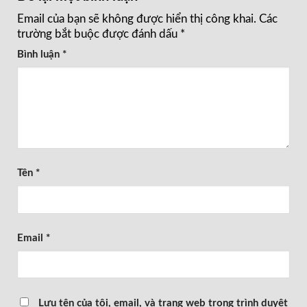
Email của bạn sẽ không được hiển thị công khai.
Các
trường bắt buộc được đánh dấu
*
Bình luận
*
Tên
*
Email
*
Lưu tên của tôi, email, và trang web trong trình duyệt