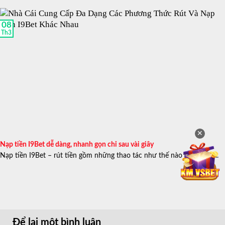
08
Th3
✕
Nạp tiền I9Bet dễ dàng, nhanh gọn chỉ sau vài giây
Nạp tiền I9Bet – rút tiền gồm những thao tác như thế nào chính xác...
Để lại một bình luận