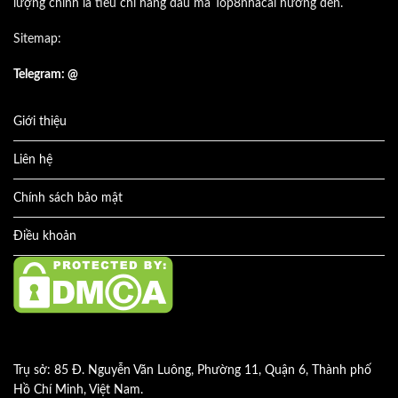
lượng chính là tiêu chí hàng đầu mà Top8nhacai hướng đến.
Sitemap:
Telegram: @
Giới thiệu
Liên hệ
Chính sách bảo mật
Điều khoản
Trụ sở: 85 Đ. Nguyễn Văn Luông, Phường 11, Quận 6, Thành phố
Hồ Chí Minh, Việt Nam.