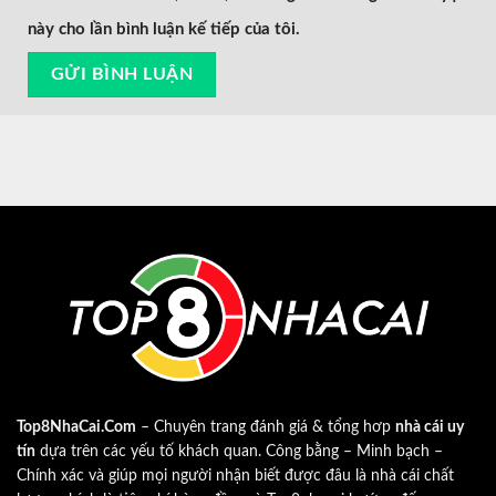
này cho lần bình luận kế tiếp của tôi.
Top8NhaCai.Com
– Chuyên trang đánh giá & tổng hơp
nhà cái uy
tín
dựa trên các yếu tố khách quan. Công bằng – Minh bạch –
Chính xác và giúp mọi người nhận biết được đâu là nhà cái chất