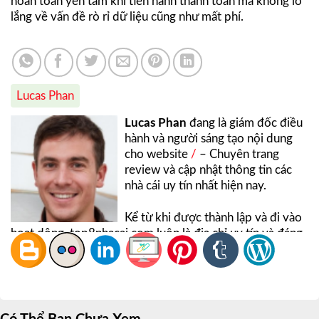
hoàn toàn yên tâm khi tiến hành thanh toán mà không lo
lắng về vấn đề rò rỉ dữ liệu cũng như mất phí.
Lucas Phan
Lucas Phan
đang là giám đốc điều
hành và người sáng tạo nội dung
cho website
/
– Chuyên trang
review và cập nhật thông tin các
nhà cái uy tín nhất hiện nay.
Kể từ khi được thành lập và đi vào
hoạt dộng, top8nhacai.com luôn là địa chỉ uy tín và đáng
tin cậy nên được nhiều cược thủ tin tưởng và ủng hộ.
Ngoài việc cung cấp và cập nhật những thông tin hữu ích
liên quan đến các nhà cái, trang web còn thường xuyên
thực hiện nhiều bài review, đánh giá các nhà cái uy tín
giúp chơi có thêm nhiều thông tin hữu ích trước khi tham