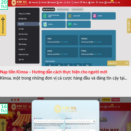
20
Th3
Nạp tiền Kimsa – Hướng dẫn cách thực hiện cho người mới
Kimsa, một trong những đơn vị cá cược hàng đầu và đáng tin cậy tại...
16
Th3