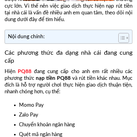
cực lớn. Vì thế nên việc giao dịch thực hiện nạp rút tiền
tại nhà cái là vấn đề nhiều anh em quan tâm, theo dõi nội
dung dưới đây để tìm hiểu.
Nội dung chính:
Các phương thức đa dạng nhà cái đang cung
cấp
Hiện
PQ88
đang cung cấp cho anh em rất nhiều các
phương thức
nạp tiền PQ88
và rút tiền khác nhau. Mục
đích là hỗ trợ người chơi thực hiện giao dịch thuận tiện,
nhanh chóng hơn, cụ thể:
Momo Pay
Zalo Pay
Chuyển khoản ngân hàng
Quét mã ngân hàng