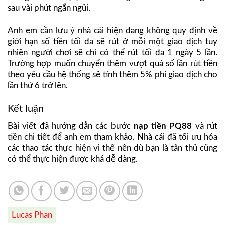
sau vài phút ngắn ngủi.
Anh em cần lưu ý nhà cái hiện đang không quy định về
giới hạn số tiền tối đa sẽ rút ở mỗi một giao dịch tuy
nhiên người chơi sẽ chỉ có thể rút tối đa 1 ngày 5 lần.
Trường hợp muốn chuyển thêm vượt quá số lần rút tiền
theo yêu cầu hệ thống sẽ tính thêm 5% phí giao dịch cho
lần thứ 6 trở lên.
Kết luận
Bài viết đã hướng dẫn các bước
nạp tiền PQ88
và rút
tiền chi tiết để anh em tham khảo. Nhà cái đã tối ưu hóa
các thao tác thực hiện vì thế nên dù bạn là tân thủ cũng
có thể thực hiện được khá dễ dàng.
Lucas Phan