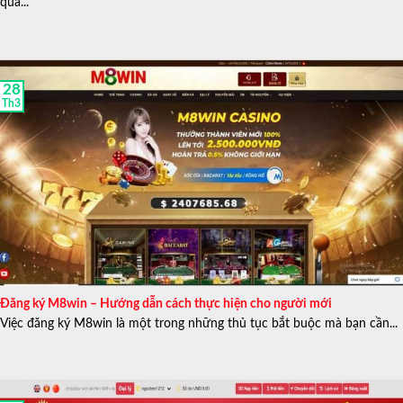
qua...
28
Th3
Đăng ký M8win – Hướng dẫn cách thực hiện cho người mới
Việc đăng ký M8win là một trong những thủ tục bắt buộc mà bạn cần...