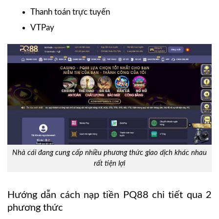
Thanh toán trực tuyến
VTPay
Nhà cái đang cung cấp nhiều phương thức giao dịch khác nhau
rất tiện lợi
Hướng dẫn cách nạp tiền PQ88 chi tiết qua 2
phương thức