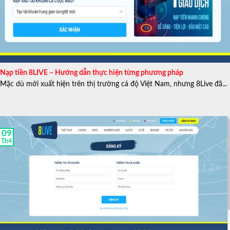
trưởng nhóm, dẫn dắt và khơi nguồn cảm hứng cho cả
đội.
Hãy cùng điểm qua một vài thông tin cụ thể dưới đây để
hiểu rõ hơn về
Lucas Phan
:
Nạp tiền 8LIVE – Hướng dẫn thực hiện từng phương pháp
Lucas Phan
là ai?
Mặc dù mới xuất hiện trên thị trường cá độ Việt Nam, nhưng 8Live đã...
Họ và tên:
Lucas Phan
– Phan Anh Huy
Ngày sinh: 7/8/1988
Giới tính: Nam
09
Quê quán: TP. Hồ Chí Minh
Th4
Địa chỉ hiện tại: 98/5C Phan Văn Hân, Phường 17,
Bình Thạnh, Thành phố Hồ Chí Minh, Việt Nam.
Trình độ học vấn: Đại học
Số điện thoại liên hệ: 0911 733 756
Lucas Phan
từng học và tốt nghiệp loại giỏi tại trường