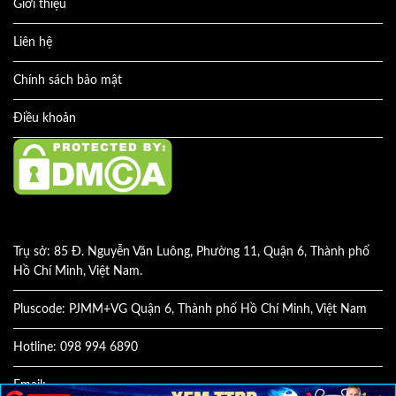
Giới thiệu
Liên hệ
Chính sách bảo mật
Điều khoản
Trụ sở: 85 Đ. Nguyễn Văn Luông, Phường 11, Quận 6, Thành phố
Hồ Chí Minh, Việt Nam.
Pluscode: PJMM+VG Quận 6, Thành phố Hồ Chí Minh, Việt Nam
Hotline: 098 994 6890
Email: