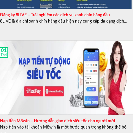
Đại học Hoa Sen chuyên ngành ngôn ngữ Anh.
Đăng ký 8LIVE – Trải nghiệm các dịch vụ xanh chín hàng đầu
Anh có niềm đam mê sâu sắc với các môn thể thao, đặc
8LIVE là địa chỉ xanh chín hàng đầu hiện nay cung cấp đa dạng dịch...
biệt là bóng đá. Từ đó đã khiến anh có động lực tìm hiểu
chi tiết thông tin về chúng, ban đầu anh tìm hiểu về luật
chơi và các nhà cái uy tín.
Sau 1 thời gian tìm hiểu thì anh nhận thấy rằng không
01
Th4
phải nhà cái nào cũng uy tín như những gì mà họ quảng
cáo và không muốn những người chơi khác bị lừa nên
anh cùng các bạn của mình đã lập thành một team chuyên
nghiên cứu và viết bài đánh giá các nhà cái để giúp người
chơi có cái nhìn tổng quát nhất trước khi quyết định trải
nghiệm và tham gia các sản phẩm cá cược tại nhà cái.
Nạp tiền M8win – Hướng dẫn giao dịch siêu tốc cho người mới
Nạp tiền vào tài khoản M8win là một bước quan trọng không thể bỏ