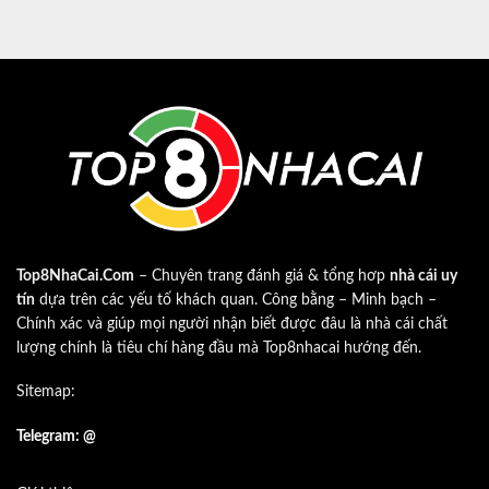
Top8NhaCai.Com
– Chuyên trang đánh giá & tổng hơp
nhà cái uy
tín
dựa trên các yếu tố khách quan. Công bằng – Minh bạch –
Chính xác và giúp mọi người nhận biết được đâu là nhà cái chất
lượng chính là tiêu chí hàng đầu mà Top8nhacai hướng đến.
Sitemap:
Telegram: @