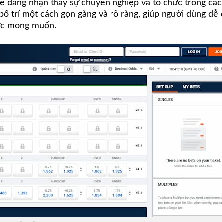
 dễ dàng nhận thấy sự chuyên nghiệp và tổ chức trong cá
ố trí một cách gọn gàng và rõ ràng, giúp người dùng dễ
vực mong muốn.