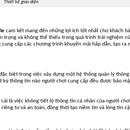
Thiết kế giao diện
le
cam kết mang đến những lợi ích tốt nhất cho khách hà
 trọng và không thể thiếu trong quá trình trải nghiệm c
g cung cấp các chương trình khuyến mãi hấp dẫn, tạo ra
 đặc biệt trong việc xây dựng một hệ thống quản lý thông 
t kỳ thông tin nào người chơi cung cấp đều được bảo mậ
ái là việc không tiết lộ thông tin cá nhân của người chơ
riêng tư và an toàn, đồng thời tạo niềm tin và lòng tin c