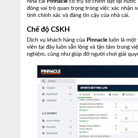
Nhà cái
Pinnacle
có trụ sở chính đặt tại nướ
đóng vai trò quan trọng trong việc xác nhận s
tính chính xác và đáng tin cậy của nhà cái.
Chế độ CSKH
Dịch vụ khách hàng của
P
innacle
luôn là một
viên tại đây luôn sẵn lòng và tận tâm trong vi
nghiệm, cũng như giúp đỡ người chơi giải quy