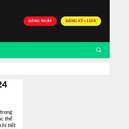
ĐĂNG NHẬP
ĐĂNG KÝ +150K
24
trong
ác thể
hi tiết