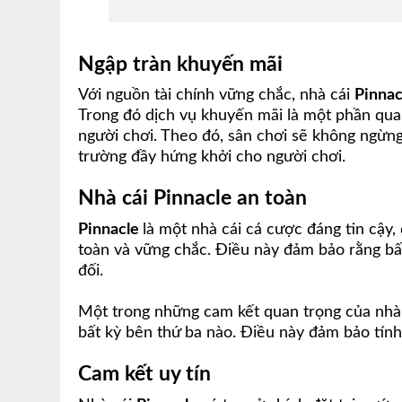
Ngập tràn khuyến mãi
Với nguồn tài chính vững chắc, nhà cái
Pinnac
Trong đó dịch vụ khuyến mãi là một phần quan
người chơi. Theo đó, sân chơi sẽ không ngừn
trường đầy hứng khởi cho người chơi.
Nhà cái Pinnacle an toàn
Pinnacle
là một nhà cái cá cược đáng tin cậy,
toàn và vững chắc. Điều này đảm bảo rằng bấ
đối.
Một trong những cam kết quan trọng của nhà c
bất kỳ bên thứ ba nào. Điều này đảm bảo tính 
Cam kết uy tín