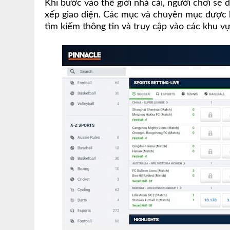
Khi bước vào thế giới nhà cái, người chơi sẽ
xếp giao diện. Các mục và chuyên mục được b
tìm kiếm thông tin và truy cập vào các khu 