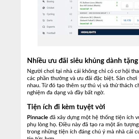
Nhiều ưu đãi siêu khủng dành tặng
Người chơi tại nhà cái không chỉ có cơ hội 
các phần thưởng và ưu đãi đặc biệt. Sân chơi
nhau. Từ đó tạo thêm sự thú vị và thử thách c
nghiệm đa dạng và đầy bất ngờ.
Tiện ích đi kèm tuyệt vời
Pinnacle
đã xây dựng một hệ thống tiện ích v
phụ lòng họ. Điều này đã tạo ra một ấn tượn
trong những tiện ích đáng chú ý mà nhà cái c