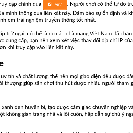
truy cập chính qua
. Người chơi có thể tự do tr
/en/
của mình thông qua liên kết này. Đảm bảo sự ổn định và k
anh em trải nghiệm truyền thông tốt nhất.
gặp trở ngại, có thể là do các nhà mạng Việt Nam đã chặn 
ược cung cấp, bạn nên xem xét việc thay đổi địa chỉ IP của
n khi truy cập vào liên kết này.
e
 uy tín và chất lượng, thế nên mọi giao diện đều được đầ
ối thượng giúp sân chơi thu hút được nhiều người tham g
xanh đen huyền bí, tạo được cảm giác chuyên nghiệp và
t không gian trang nhã và lôi cuốn, hấp dẫn sự chú ý ng