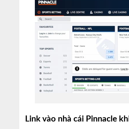
Link vào nhà cái Pinnacle kh