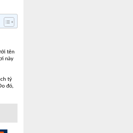
ới tên
ơi này
ách tỷ
Do đó,