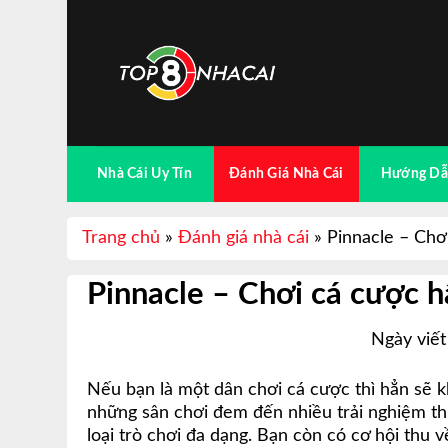
Skip
to
content
Nhà Cái Uy Tín
Đánh Giá Nhà Cái
Hướng Dẫ
Trang chủ
»
Đánh giá nhà cái
»
Pinnacle – Chơi
Pinnacle – Chơi cá cược h
Ngày viế
Nếu bạn là một dân chơi cá cược thì hẳn sẽ 
những sân chơi đem đến nhiều trải nghiệm thú
loại trò chơi đa dạng. Bạn còn có cơ hội thu v