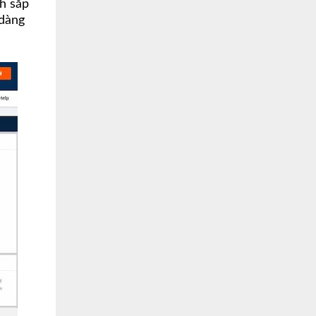
ch sắp
 dàng