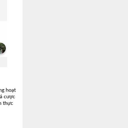
ng hoạt
cá cược
n thực