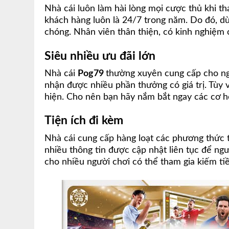
Nhà cái luôn làm hài lòng mọi cược thủ khi t
khách hàng luôn là 24/7 trong năm. Do đó, dù
chóng. Nhân viên thân thiện, có kinh nghiệm 
Siêu nhiều ưu đãi lớn
Nhà cái
Pog79
thường xuyên cung cấp cho ngư
nhận được nhiều phần thưởng có giá trị. Tùy 
hiện. Cho nên bạn hãy nắm bắt ngay các cơ h
Tiện ích đi kèm
Nhà cái cung cấp hàng loạt các phương thức 
nhiều thông tin được cập nhật liên tục để ngư
cho nhiều người chơi có thể tham gia kiếm ti