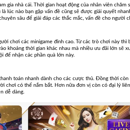
ham gia nhà cái. Thời gian hoạt động của nhân viên chăm 
 là lúc nào bạn gặp vấn đề cũng sẽ được giải quyết nhan
chuyên sâu để giải đáp các thắc mắc, vấn đề cho người c
ời chơi các minigame đỉnh cao. Từ các trò chơi này thì 
vào khoảng thời gian khác nhau mà nhiều ưu đãi lớn sẽ x
ội để nhận các phần quà lớn này.
thanh toán nhanh dành cho các cược thủ. Đồng thời còn
ời chơi có thể nắm bắt. Hơn nữa đơn vị còn có đại lý liên
ền dễ dàng.