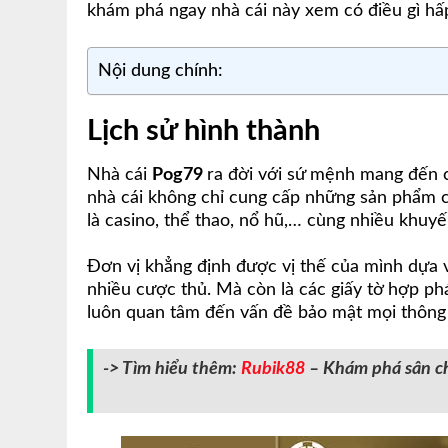
khám phá ngay nhà cái này xem có điều gì hấ
Nội dung chính:
Lịch sử hình thành
Nhà cái
Pog79
ra đời với sứ mệnh mang đến 
nhà cái không chỉ cung cấp những sản phẩm c
là casino, thể thao, nổ hũ,… cùng nhiều khuy
Đơn vị khẳng định được vị thế của mình dựa và
nhiều cược thủ. Mà còn là các giấy tờ hợp ph
luôn quan tâm đến vấn đề bảo mật mọi thông 
-> Tìm hiểu thêm:
Rubik88
– Khám phá sân chơ