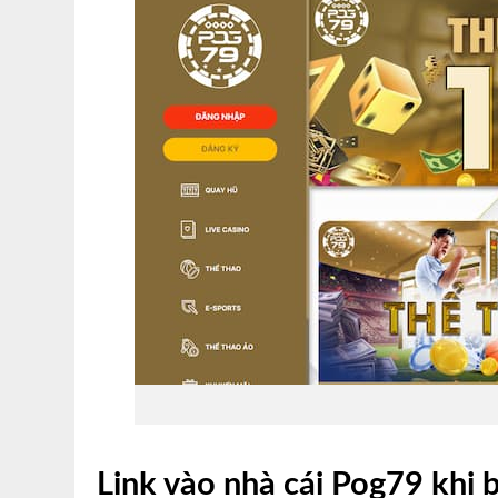
Link vào nhà cái Pog79 khi b