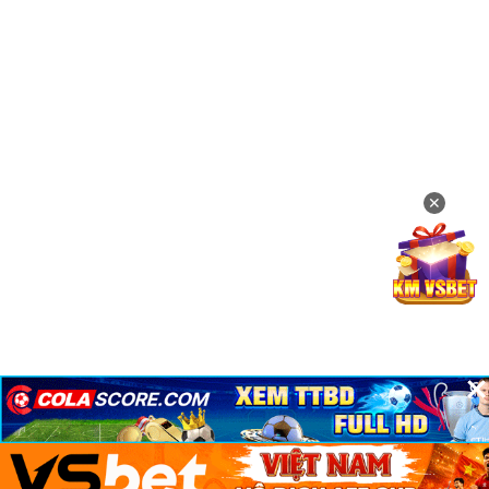
✕
×
×
×