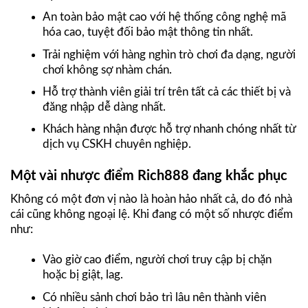
An toàn bảo mật cao với hệ thống công nghệ mã
hóa cao, tuyệt đối bảo mật thông tin nhất.
Trải nghiệm với hàng nghìn trò chơi đa dạng, người
chơi không sợ nhàm chán.
Hỗ trợ thành viên giải trí trên tất cả các thiết bị và
đăng nhập dễ dàng nhất.
Khách hàng nhận được hỗ trợ nhanh chóng nhất từ
dịch vụ CSKH chuyên nghiệp.
Một vài nhược điểm Rich888 đang khắc phục
Không có một đơn vị nào là hoàn hảo nhất cả, do đó nhà
cái cũng không ngoại lệ. Khi đang có một số nhược điểm
như:
Vào giờ cao điểm, người chơi truy cập bị chặn
hoặc bị giật, lag.
Có nhiều sảnh chơi bảo trì lâu nên thành viên