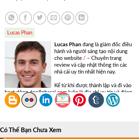
Lucas Phan
Lucas Phan
đang là giám đốc điều
hành và người sáng tạo nội dung
cho website
/
– Chuyên trang
review và cập nhật thông tin các
nhà cái uy tín nhất hiện nay.
Kể từ khi được thành lập và đi vào
hoạt dộng, top8nhacai.com luôn là địa chỉ uy tín và đáng
tin cậy nên được nhiều cược thủ tin tưởng và ủng hộ.
Ngoài việc cung cấp và cập nhật những thông tin hữu ích
liên quan đến các nhà cái, trang web còn thường xuyên
thực hiện nhiều bài review, đánh giá các nhà cái uy tín
giúp chơi có thêm nhiều thông tin hữu ích trước khi tham
Có Thể Bạn Chưa Xem
gia trải nghiệm các sản phẩm giải trí tại nhà cái.