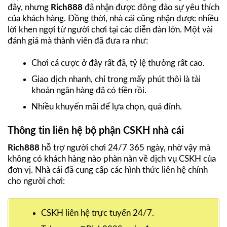
đây, nhưng
Rich888
đã nhận được đông đảo sự yêu thích
của khách hàng. Đồng thời, nhà cái cũng nhận được nhiều
lời khen ngợi từ người chơi tại các diễn đàn lớn. Một vài
đánh giá mà thành viên đã đưa ra như:
Chơi cá cược ở đây rất đã, tỷ lệ thưởng rất cao.
Giao dịch nhanh, chỉ trong mấy phút thôi là tài
khoản ngân hàng đã có tiền rồi.
Nhiều khuyến mãi để lựa chọn, quá đỉnh.
Thông tin liên hệ bộ phận CSKH nhà cái
Rich888
hỗ trợ người chơi 24/7 365 ngày, nhờ vậy mà
không có khách hàng nào phàn nàn về dịch vụ CSKH của
đơn vị. Nhà cái đã cung cấp các hình thức liên hệ chính
cho người chơi:
CSKH liên hệ trực tuyến 24/7.