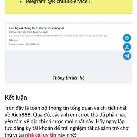
Telegram: @Rich888Service1.
Thông tin liên hệ
Kết luận
Trên đây là toàn bộ thông tin tổng quan và chi tiết nhất
về
Rich888
. Qua đó, các anh em cược thủ đã phần nào
yên tâm về địa chỉ cá cược mới nhất này. Hãy ngay lập
tức đăng ký tài khoản để trải nghiệm tất cả sảnh trò chơi
thú vị tại
nhà cái uy tín
này nhé!