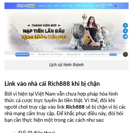
Lịch sử hình thành
Link vào nhà cái Rich888 khi bị chặn
Bởi vì hiện tại Việt Nam vẫn chưa hợp pháp hóa hình
thức cá cược trực tuyến ăn tiền thật. Vì thế, đôi khi
người chơi truy cập vào link
Rich888
sẽ bị chặn vì bị các
nhà mạng cấm truy cập. Để khắc phục điều này, đòi hỏi
bạn cần thực hiện một trong các cách như sau: