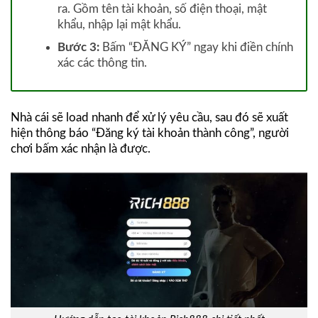
ra. Gồm tên tài khoản, số điện thoại, mật
khẩu, nhập lại mật khẩu.
Bước 3:
Bấm “ĐĂNG KÝ” ngay khi điền chính
xác các thông tin.
Nhà cái sẽ load nhanh để xử lý yêu cầu, sau đó sẽ xuất
hiện thông báo “Đăng ký tài khoản thành công”, người
chơi bấm xác nhận là được.