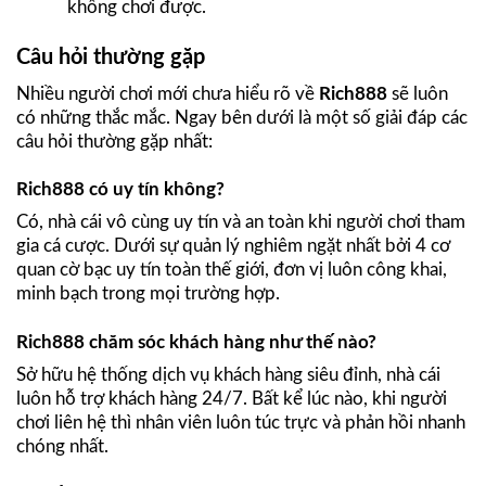
không chơi được.
Câu hỏi thường gặp
Nhiều người chơi mới chưa hiểu rõ về
Rich888
sẽ luôn
có những thắc mắc. Ngay bên dưới là một số giải đáp các
câu hỏi thường gặp nhất:
Rich888 có uy tín không?
Có, nhà cái vô cùng uy tín và an toàn khi người chơi tham
gia cá cược. Dưới sự quản lý nghiêm ngặt nhất bởi 4 cơ
quan cờ bạc uy tín toàn thế giới, đơn vị luôn công khai,
minh bạch trong mọi trường hợp.
Rich888 chăm sóc khách hàng như thế nào?
Sở hữu hệ thống dịch vụ khách hàng siêu đỉnh, nhà cái
luôn hỗ trợ khách hàng 24/7. Bất kể lúc nào, khi người
chơi liên hệ thì nhân viên luôn túc trực và phản hồi nhanh
chóng nhất.