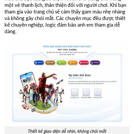
một vẻ thanh lịch, thân thiện đối với người chơi. Khi bạn
tham gia vào trang chủ sẽ cảm thấy gam màu nhẹ nhàng
và không gây chói mắt. Các chuyên mục đều được thiết
kế chuyên nghiệp, logic đảm bảo anh em tham gia dễ
dàng.
Thiết kế giao diện dễ nhìn, không chói mắt