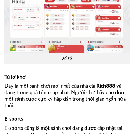
Xổ số
Tú lơ khơ
Đây là một sảnh chơi mới nhất của nhà cái
Rich888
và
đang trong quá trình cập nhật. Người chơi hãy chờ đón
một sảnh cược cực kỳ hấp dẫn trong thời gian ngắn nữa
thôi.
E-sports
E-sports cũng là một sảnh chơi đang được cập nhật tại