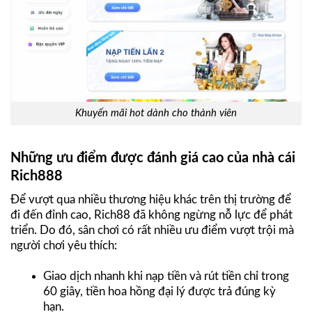
Khuyến mãi hot dành cho thành viên
Những ưu điểm được đánh giá cao của nhà cái
Rich888
Để vượt qua nhiều thương hiệu khác trên thị trường để
đi đến đỉnh cao, Rich88 đã không ngừng nỗ lực để phát
triển. Do đó, sân chơi có rất nhiều ưu điểm vượt trội mà
người chơi yêu thích:
Giao dịch nhanh khi nạp tiền và rút tiền chỉ trong
60 giây, tiền hoa hồng đại lý được trả đúng kỳ
hạn.