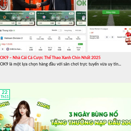
Bình Thạnh, Thành phố Hồ Chí Minh, Việt Nam.
Trình độ học vấn: Đại học
Số điện thoại liên hệ: 0911 733 756
Lucas Phan
từng học và tốt nghiệp loại giỏi tại trường
Đại học Hoa Sen chuyên ngành ngôn ngữ Anh.
Anh có niềm đam mê sâu sắc với các môn thể thao, đặc
OK9 – Nhà Cái Cá Cược Thể Thao Xanh Chín Nhất 2025
biệt là bóng đá. Từ đó đã khiến anh có động lực tìm hiểu
OK9 là một lựa chọn hàng đầu với sân chơi trực tuyến vừa uy tín...
chi tiết thông tin về chúng, ban đầu anh tìm hiểu về luật
chơi và các nhà cái uy tín.
Sau 1 thời gian tìm hiểu thì anh nhận thấy rằng không
phải nhà cái nào cũng uy tín như những gì mà họ quảng
22
Th11
cáo và không muốn những người chơi khác bị lừa nên
anh cùng các bạn của mình đã lập thành một team chuyên
nghiên cứu và viết bài đánh giá các nhà cái để giúp người
chơi có cái nhìn tổng quát nhất trước khi quyết định trải
nghiệm và tham gia các sản phẩm cá cược tại nhà cái.