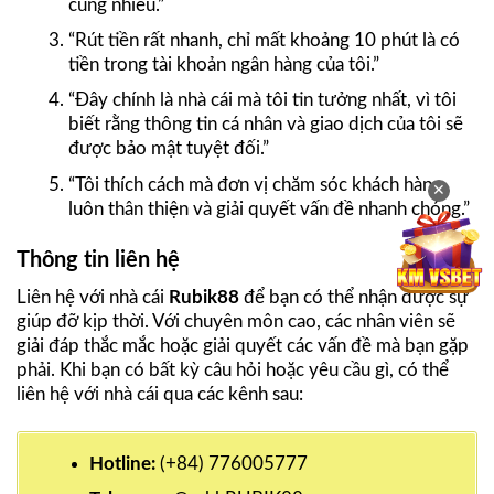
cùng nhiều.”
“Rút tiền rất nhanh, chỉ mất khoảng 10 phút là có
tiền trong tài khoản ngân hàng của tôi.”
“Đây chính là nhà cái mà tôi tin tưởng nhất, vì tôi
biết rằng thông tin cá nhân và giao dịch của tôi sẽ
được bảo mật tuyệt đối.”
“Tôi thích cách mà đơn vị chăm sóc khách hàng,
✕
luôn thân thiện và giải quyết vấn đề nhanh chóng.”
Thông tin liên hệ
Liên hệ với nhà cái
Rubik88
để bạn có thể nhận được sự
giúp đỡ kịp thời. Với chuyên môn cao, các nhân viên sẽ
giải đáp thắc mắc hoặc giải quyết các vấn đề mà bạn gặp
phải. Khi bạn có bất kỳ câu hỏi hoặc yêu cầu gì, có thể
liên hệ với nhà cái qua các kênh sau:
Hotline:
(+84) 776005777