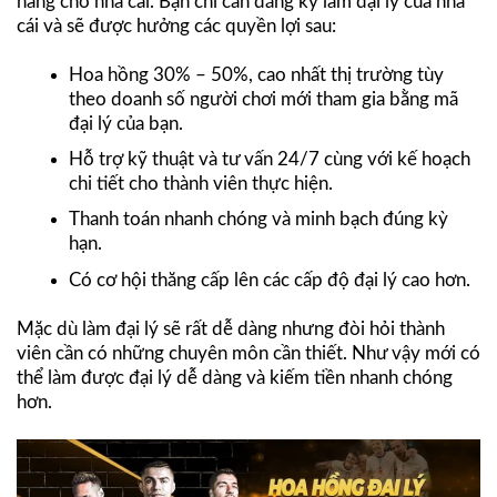
hàng cho nhà cái. Bạn chỉ cần đăng ký làm đại lý của nhà
cái và sẽ được hưởng các quyền lợi sau:
Hoa hồng 30% – 50%, cao nhất thị trường tùy
theo doanh số người chơi mới tham gia bằng mã
đại lý của bạn.
Hỗ trợ kỹ thuật và tư vấn 24/7 cùng với kế hoạch
chi tiết cho thành viên thực hiện.
Thanh toán nhanh chóng và minh bạch đúng kỳ
hạn.
Có cơ hội thăng cấp lên các cấp độ đại lý cao hơn.
Mặc dù làm đại lý sẽ rất dễ dàng nhưng đòi hỏi thành
viên cần có những chuyên môn cần thiết. Như vậy mới có
thể làm được đại lý dễ dàng và kiếm tiền nhanh chóng
hơn.