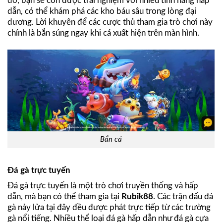
đó, bạn sẽ còn được trải nghiệm với nhiều tính năng hấp
dẫn, có thể khám phá các kho báu sâu trong lòng đại
dương. Lời khuyên để các cược thủ tham gia trò chơi này
chính là bắn súng ngay khi cá xuất hiện trên màn hình.
Bắn cá
Đá gà trực tuyến
Đá gà trực tuyến là một trò chơi truyền thống và hấp
dẫn, mà bạn có thể tham gia tại
Rubik88
. Các trận đấu đá
gà nảy lửa tại đây đều được phát trực tiếp từ các trường
gà nổi tiếng. Nhiều thể loại đá gà hấp dẫn như đá gà cựa