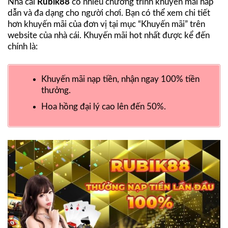
Nhà cái
Rubik88
có nhiều chương trình khuyến mãi hấp
dẫn và đa dạng cho người chơi. Bạn có thể xem chi tiết
hơn khuyến mãi của đơn vị tại mục “Khuyến mãi” trên
website của nhà cái. Khuyến mãi hot nhất được kể đến
chính là:
Khuyến mãi nạp tiền, nhận ngay 100% tiền
thưởng.
Hoa hồng đại lý cao lên đến 50%.