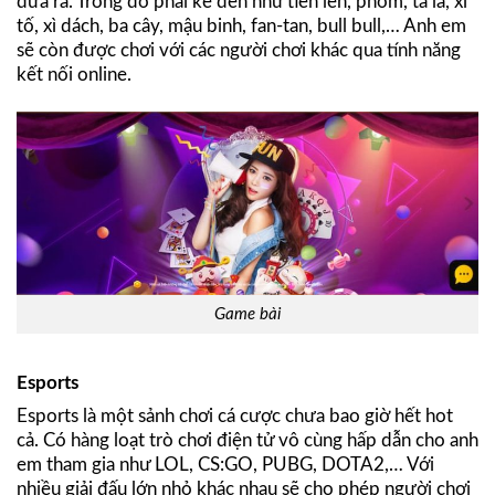
đưa ra. Trong đó phải kể đến như tiến lên, phỏm, tá lả, xì
tố, xì dách, ba cây, mậu binh, fan-tan, bull bull,… Anh em
sẽ còn được chơi với các người chơi khác qua tính năng
kết nối online.
Game bài
Esports
Esports là một sảnh chơi cá cược chưa bao giờ hết hot
cả. Có hàng loạt trò chơi điện tử vô cùng hấp dẫn cho anh
em tham gia như LOL, CS:GO, PUBG, DOTA2,… Với
nhiều giải đấu lớn nhỏ khác nhau sẽ cho phép người chơi