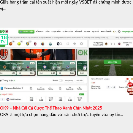
Giữa hàng trăm cái tên xuất hiện mỗi ngày, VSBET đã chứng minh được
Họ và tên:
Lucas Phan
– Phan Anh Huy
vị...
Ngày sinh: 7/8/1988
Giới tính: Nam
Quê quán: TP. Hồ Chí Minh
18
Th1
Địa chỉ hiện tại: 98/5C Phan Văn Hân, Phường 17,
Bình Thạnh, Thành phố Hồ Chí Minh, Việt Nam.
Trình độ học vấn: Đại học
Số điện thoại liên hệ: 0911 733 756
Lucas Phan
từng học và tốt nghiệp loại giỏi tại trường
Đại học Hoa Sen chuyên ngành ngôn ngữ Anh.
Anh có niềm đam mê sâu sắc với các môn thể thao, đặc
OK9 – Nhà Cái Cá Cược Thể Thao Xanh Chín Nhất 2025
biệt là bóng đá. Từ đó đã khiến anh có động lực tìm hiểu
OK9 là một lựa chọn hàng đầu với sân chơi trực tuyến vừa uy tín...
chi tiết thông tin về chúng, ban đầu anh tìm hiểu về luật
chơi và các nhà cái uy tín.