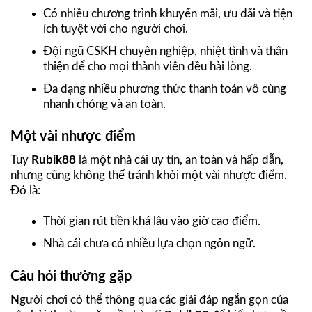
Có nhiều chương trình khuyến mãi, ưu đãi và tiện
ích tuyệt vời cho người chơi.
Đội ngũ CSKH chuyên nghiệp, nhiệt tình và thân
thiện để cho mọi thành viên đều hài lòng.
Đa dạng nhiều phương thức thanh toán vô cùng
nhanh chóng và an toàn.
Một vài nhược điểm
Tuy
Rubik88
là một nhà cái uy tín, an toàn và hấp dẫn,
nhưng cũng không thể tránh khỏi một vài nhược điểm.
Đó là:
Thời gian rút tiền khá lâu vào giờ cao điểm.
Nhà cái chưa có nhiều lựa chọn ngôn ngữ.
Câu hỏi thường gặp
Người chơi có thể thông qua các giải đáp ngắn gọn của