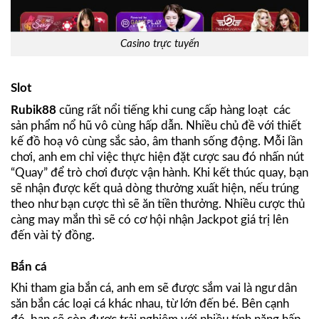
Casino trực tuyến
Slot
Rubik88
cũng rất nổi tiếng khi cung cấp hàng loạt các
sản phẩm nổ hũ vô cùng hấp dẫn. Nhiều chủ đề với thiết
kế đồ hoạ vô cùng sắc sảo, âm thanh sống động. Mỗi lần
chơi, anh em chỉ việc thực hiện đặt cược sau đó nhấn nút
“Quay” để trò chơi được vận hành. Khi kết thúc quay, bạn
sẽ nhận được kết quả dòng thưởng xuất hiện, nếu trúng
theo như bạn cược thì sẽ ăn tiền thưởng. Nhiều cược thủ
càng may mắn thì sẽ có cơ hội nhận Jackpot giá trị lên
đến vài tỷ đồng.
Bắn cá
Khi tham gia bắn cá, anh em sẽ được sắm vai là ngư dân
săn bắn các loại cá khác nhau, từ lớn đến bé. Bên cạnh